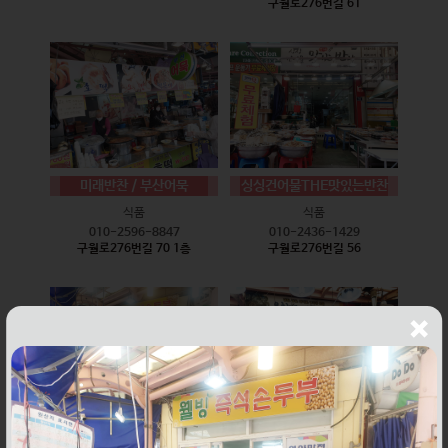
구월로276번길 61
미래반찬 / 부산어묵
싱싱건어물THE맛있는반찬
식품
식품
010-2596-8847
010-2436-1429
구월로276번길 70 1층
구월로276번길 56
웰빙즉석손두부
윤하네건어물