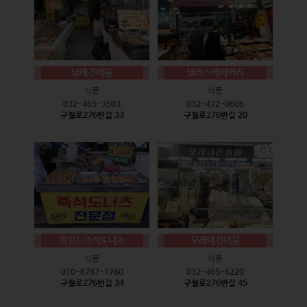
남해건어물
델리스베이커리
식품
식품
032-465-3503
032-472-0606
구월로276번길 33
구월로276번길 20
맛있는즉석도너츠
모래내건어물
식품
식품
010-8787-1760
032-465-6220
구월로276번길 34
구월로276번길 45