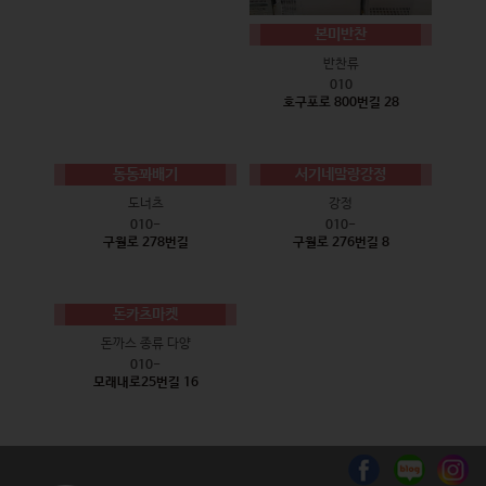
본미반찬
반찬류
010
호구포로 800번길 28
동동꽈배기
서기네말랑강정
도너츠
강정
010-
010-
구월로 278번길
구월로 276번길 8
돈카츠마켓
돈까스 종류 다양
010-
모래내로25번길 16