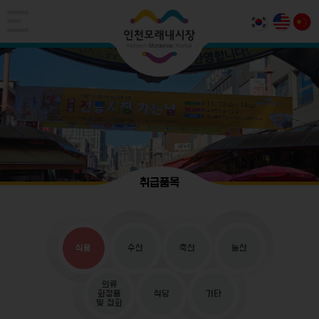
취급품목
식품
수산
축산
농산
의류
화장품
식당
기타
및 잡화