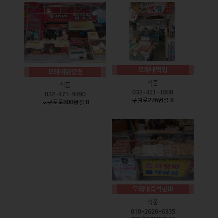
모래내떡집
모래내닭강정
식품
식품
032-421-1000
032-471-9490
구월로276번길 6
호구포로800번길 8
모래내즉석핫바
식품
010-2626-6335