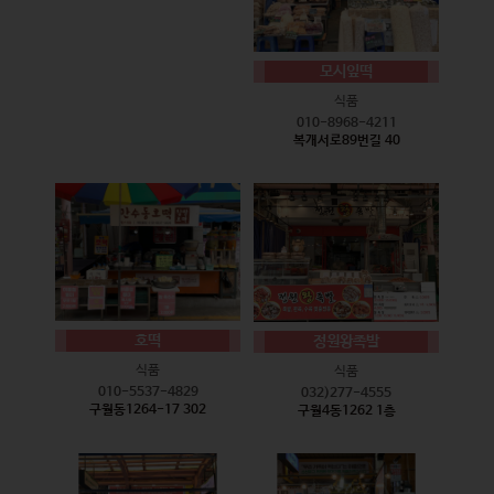
모시잎떡
식품
010-8968-4211
복개서로89번길 40
호떡
정원왕족발
식품
식품
010-5537-4829
032)277-4555
구월동1264-17 302
구월4동1262 1층