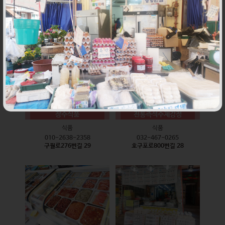
식품
식품
010-9528-3759
032-468-6024
구월로276번길 17
구월로276번길 29
장수식품
전통즉석수제강정
식품
식품
010-2638-2358
032-467-0265
구월로276번길 29
호구포로800번길 28