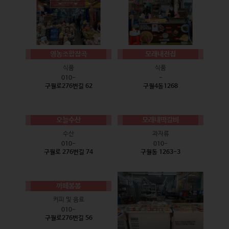
영농조합잡곡
모래내전집
식품
식품
010-
-
구월로276번길 62
구월4동1268
오늘수산
모래내떡갈비
수산
과자류
010-
010-
구월로 276번길 74
구월동 1263-3
까페봄봄
커피 및 음료
010-
구월로276번길 56