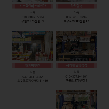
진로할인마트앞반찬
착한탕국
식품
식품
010-8897-5084
032-465-8294
구월로276번길 39
호구포로800번길 17
서기네 말랑강정
형제방앗간
식품
식품
010-3772-4101
032-361-3352
구월로 276번길 8
호구포로790번길 41-19