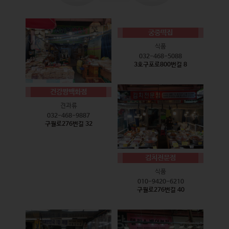
궁중떡집
식품
032-468-5088
3호구포로800번길 8
건강짱백화점
견과류
032-468-9887
구월로276번길 32
김치전문점
식품
010-9420-6210
구월로276번길 40