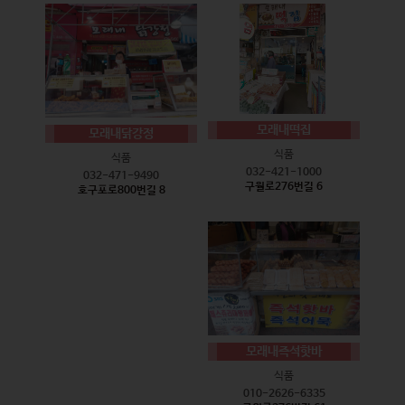
모래내떡집
모래내닭강정
식품
식품
032-421-1000
032-471-9490
구월로276번길 6
호구포로800번길 8
모래내즉석핫바
식품
010-2626-6335