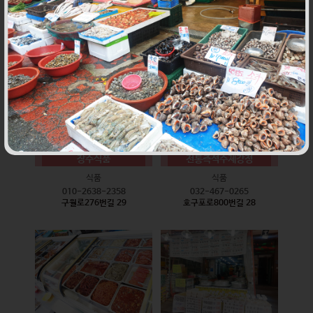
식품
식품
010-9528-3759
032-468-6024
구월로276번길 17
구월로276번길 29
장수식품
전통즉석수제강정
식품
식품
010-2638-2358
032-467-0265
구월로276번길 29
호구포로800번길 28