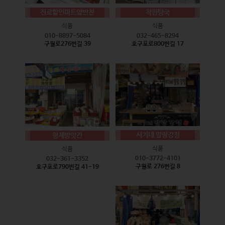
진로할인마트앞반찬
착한탕국
식품
식품
010-8897-5084
032-465-8294
구월로276번길 39
호구포로800번길 17
서기네 말랑강정
형제방앗간
식품
식품
010-3772-4101
032-361-3352
구월로 276번길 8
호구포로790번길 41-19