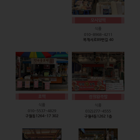
모시잎떡
식품
010-8968-4211
복개서로89번길 40
호떡
정원왕족발
식품
식품
010-5537-4829
032)277-4555
구월동1264-17 302
구월4동1262 1층