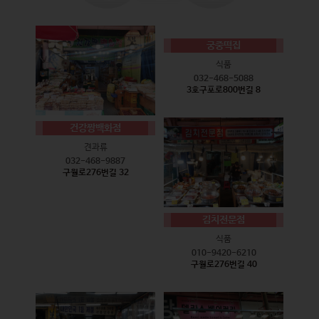
궁중떡집
식품
032-468-5088
3호구포로800번길 8
건강짱백화점
견과류
032-468-9887
구월로276번길 32
김치전문점
식품
010-9420-6210
구월로276번길 40