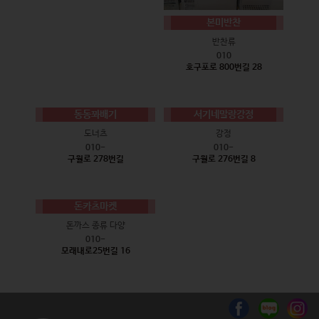
본미반찬
반찬류
010
호구포로 800번길 28
동동꽈배기
서기네말랑강정
도너츠
강정
010-
010-
구월로 278번길
구월로 276번길 8
돈카츠마켓
돈까스 종류 다양
010-
모래내로25번길 16