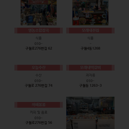
영농조합잡곡
모래내전집
식품
식품
010-
-
구월로276번길 62
구월4동1268
오늘수산
모래내떡갈비
수산
과자류
010-
010-
구월로 276번길 74
구월동 1263-3
까페봄봄
커피 및 음료
010-
구월로276번길 56