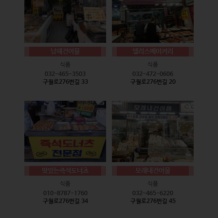
남해건어물
델리스베이커리
식품
식품
032-465-3503
032-472-0606
구월로276번길 33
구월로276번길 20
맛있는즉석도너츠
모래내건어물
식품
식품
010-8787-1760
032-465-6220
구월로276번길 34
구월로276번길 45