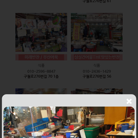
구월로276번길 61
미래반찬 / 부산어묵
싱싱건어물THE맛있는반찬
식품
식품
010-2596-8847
010-2436-1429
구월로276번길 70 1층
구월로276번길 56
웰빙즉석손두부
윤하네건어물