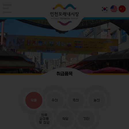
취급품목
식품
수산
축산
농산
의류
화장품
식당
기타
및 잡화