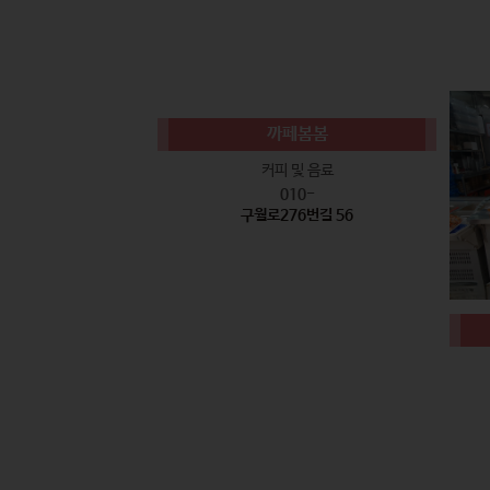
까페봄봄
커피 및 음료
010-
구월로276번길 56