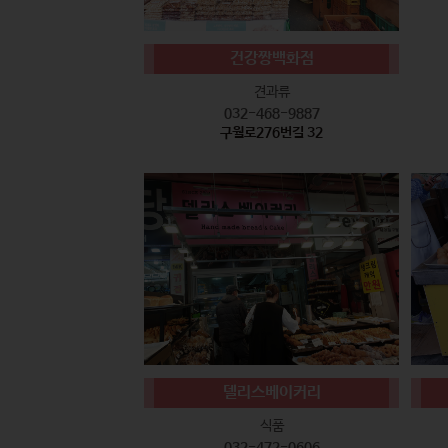
건강짱백화점
견과류
032-468-9887
구월로276번길 32
델리스베이커리
식품
032-472-0606