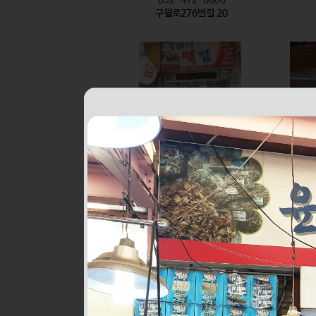
구월로276번길 20
모래내떡집
식품
032-421-1000
구월로276번길 6