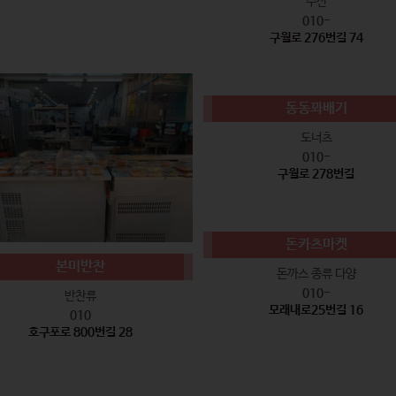
수산
010-
구월로 276번길 74
동동꽈배기
도너츠
010-
구월로 278번길
돈카츠마켓
본미반찬
돈까스 종류 다양
010-
반찬류
모래내로25번길 16
010
호구포로 800번길 28