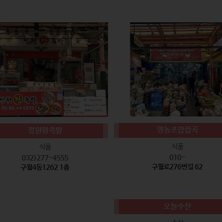
영농조합잡곡
정원왕족발
식품
식품
010-
032)277-4555
구월로276번길 62
구월4동1262 1층
오늘수산