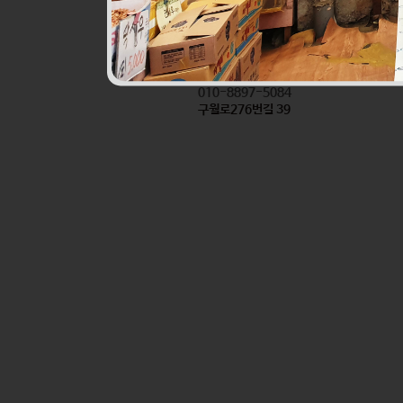
진로할인마트앞반찬
식품
010-8897-5084
구월로276번길 39