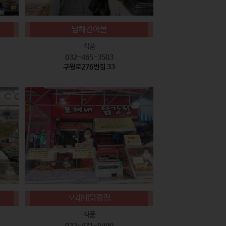
남해건어물
식품
032-465-3503
구월로276번길 33
모래내닭강정
식품
032-471-9490