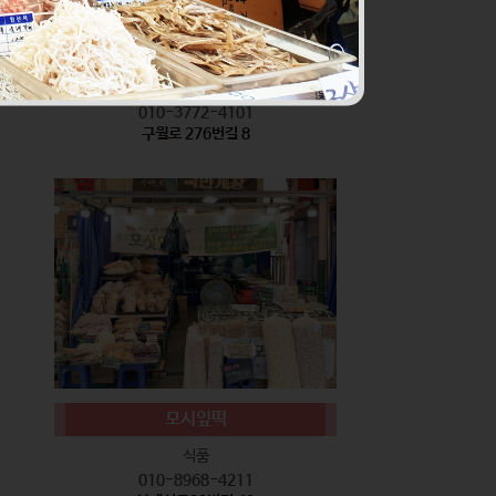
서기네 말랑강정
식품
010-3772-4101
구월로 276번길 8
모시잎떡
식품
010-8968-4211