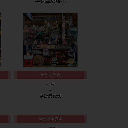
복개서로89번길 40
모래내전집
식품
-
구월4동1268
모래내떡갈비