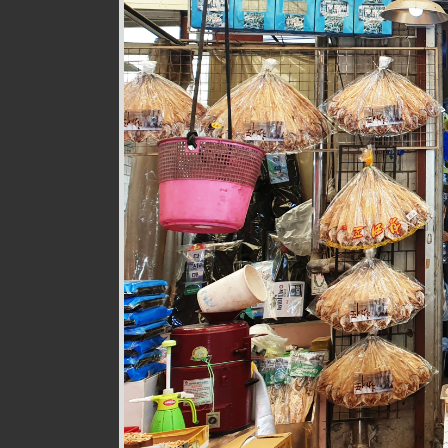
웰빙즉석손두부
식품
010-9528-3759
구월로276번길 17