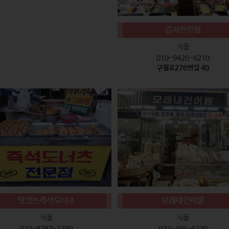
김치전문점
식품
010-9420-6210
구월로276번길 40
맛있는즉석도너츠
모래내건어물
식품
식품
010-8787-1760
032-465-6220