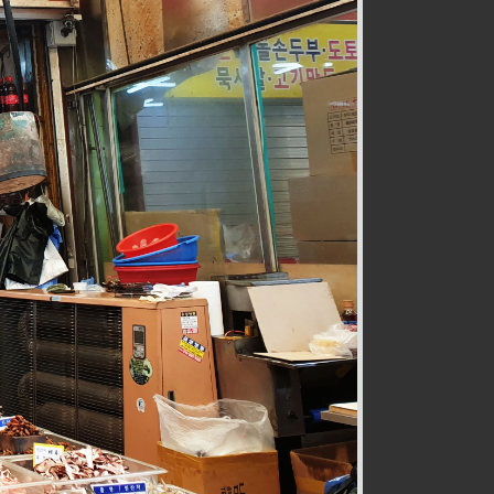
전통즉석수제강정
식품
032-467-0265
호구포로800번길 28