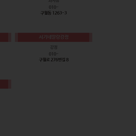
과자류
010-
구월동 1263-3
서기네말랑강정
강정
010-
구월로 276번길 8