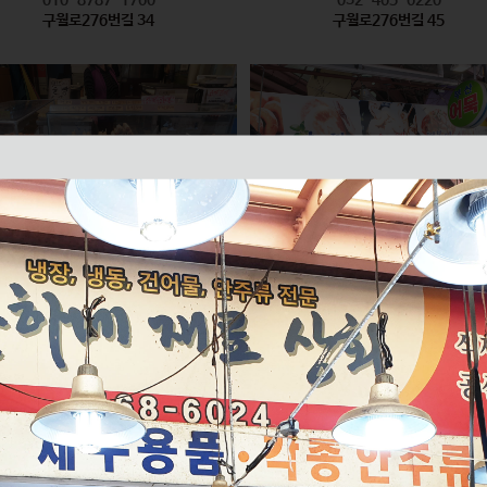
구월로276번길 34
구월로276번길 45
모래내즉석핫바
미래반찬 / 부산어묵
식품
식품
010-2626-6335
010-2596-8847
구월로276번길 61
구월로276번길 70 1층