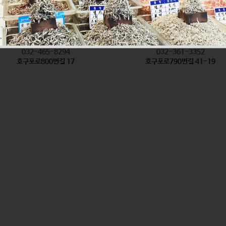
착한탕국
형제방앗간
식품
식품
032-465-8294
032-361-3352
호구포로800번길 17
호구포로790번길 41-19