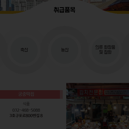
취급품목
의류
화장품
축산
농산
및 잡화
궁중떡집
식품
032-468-5088
3호구포로800번길 8