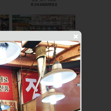
호구포로800번길 8
싱싱건어물THE맛있는반찬
식품
010-2436-1429
구월로276번길 56