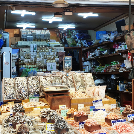
윤하네건어물
장수식품
식품
식품
032-468-6024
010-2638-2358
구월로276번길 29
구월로276번길 29