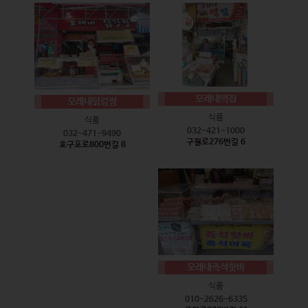
모래내떡집
모래내닭강정
식품
식품
032-421-1000
032-471-9490
구월로276번길 6
호구포로800번길 8
모래내즉석핫바
식품
010-2626-6335