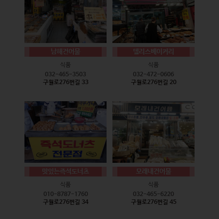
남해건어물
델리스베이커리
식품
식품
032-465-3503
032-472-0606
구월로276번길 33
구월로276번길 20
맛있는즉석도너츠
모래내건어물
식품
식품
010-8787-1760
032-465-6220
구월로276번길 34
구월로276번길 45