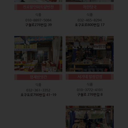
진로할인마트앞반찬
착한탕국
식품
식품
010-8897-5084
032-465-8294
구월로276번길 39
호구포로800번길 17
서기네 말랑강정
형제방앗간
식품
식품
010-3772-4101
032-361-3352
구월로 276번길 8
호구포로790번길 41-19