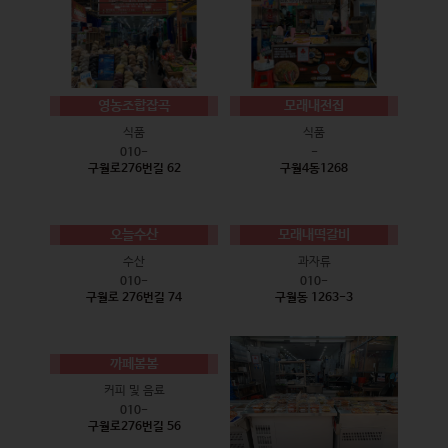
영농조합잡곡
모래내전집
식품
식품
010-
-
구월로276번길 62
구월4동1268
오늘수산
모래내떡갈비
수산
과자류
010-
010-
구월로 276번길 74
구월동 1263-3
까페봄봄
커피 및 음료
010-
구월로276번길 56