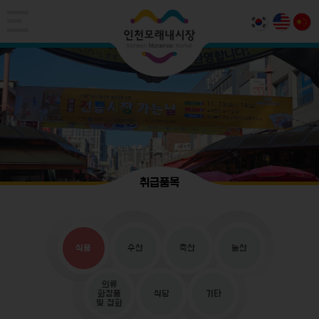
취급품목
식품
수산
축산
농산
의류
화장품
식당
기타
및 잡화