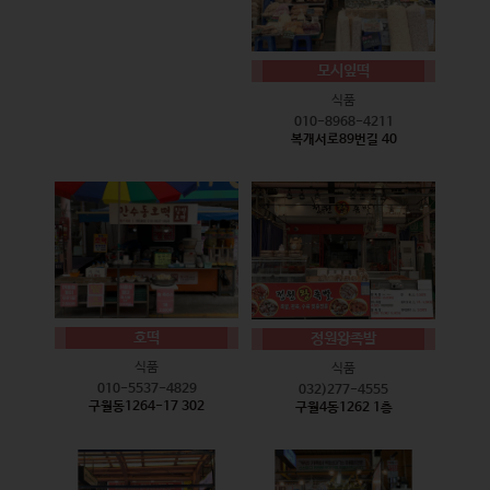
모시잎떡
식품
010-8968-4211
복개서로89번길 40
호떡
정원왕족발
식품
식품
010-5537-4829
032)277-4555
구월동1264-17 302
구월4동1262 1층