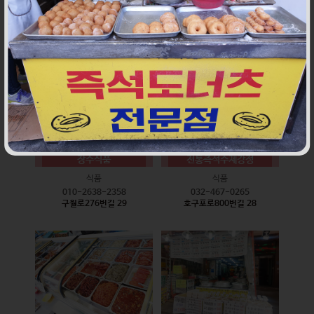
식품
식품
010-9528-3759
032-468-6024
구월로276번길 17
구월로276번길 29
장수식품
전통즉석수제강정
식품
식품
010-2638-2358
032-467-0265
구월로276번길 29
호구포로800번길 28