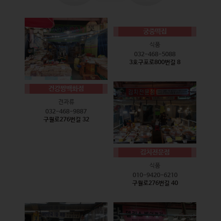
궁중떡집
식품
032-468-5088
3호구포로800번길 8
건강짱백화점
견과류
032-468-9887
구월로276번길 32
김치전문점
식품
010-9420-6210
구월로276번길 40