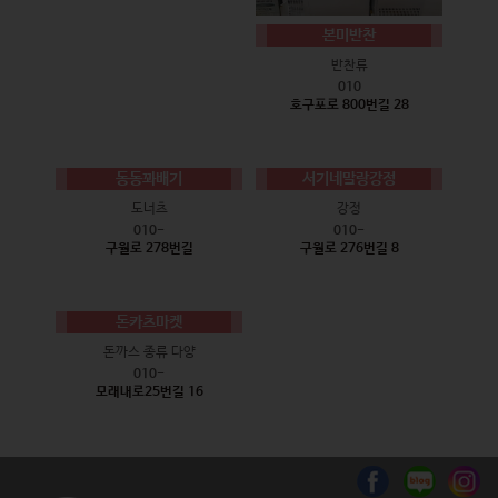
본미반찬
반찬류
010
호구포로 800번길 28
동동꽈배기
서기네말랑강정
도너츠
강정
010-
010-
구월로 278번길
구월로 276번길 8
돈카츠마켓
돈까스 종류 다양
010-
모래내로25번길 16