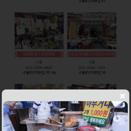
구월로276번길 61
미래반찬 / 부산어묵
싱싱건어물THE맛있는반찬
식품
식품
010-2596-8847
010-2436-1429
구월로276번길 70 1층
구월로276번길 56
웰빙즉석손두부
윤하네건어물