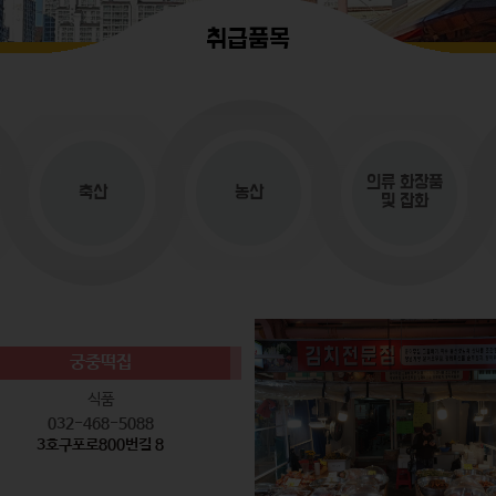
취급품목
의류
화장품
축산
농산
및 잡화
궁중떡집
식품
032-468-5088
3호구포로800번길 8