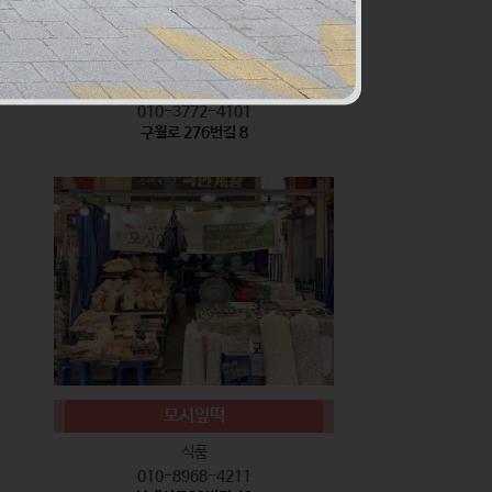
서기네 말랑강정
식품
010-3772-4101
구월로 276번길 8
모시잎떡
식품
010-8968-4211