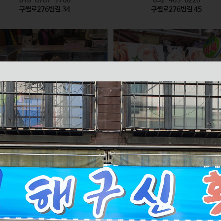
구월로276번길 34
구월로276번길 45
모래내즉석핫바
미래반찬 / 부산어묵
식품
식품
010-2626-6335
010-2596-8847
구월로276번길 61
구월로276번길 70 1층