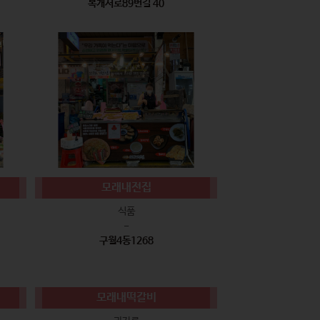
복개서로89번길 40
모래내전집
식품
-
구월4동1268
모래내떡갈비