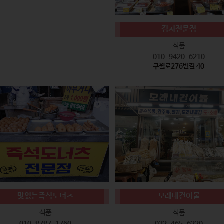
김치전문점
식품
010-9420-6210
구월로276번길 40
맛있는즉석도너츠
모래내건어물
식품
식품
010-8787-1760
032-465-6220