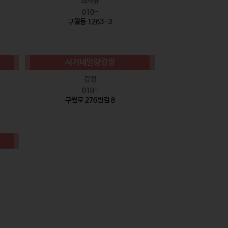
과자류
010-
구월동 1263-3
서기네말랑강정
강정
010-
구월로 276번길 8