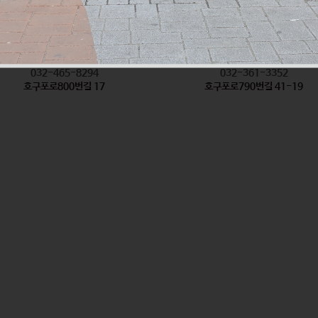
착한탕국
형제방앗간
식품
식품
032-465-8294
032-361-3352
호구포로800번길 17
호구포로790번길 41-19