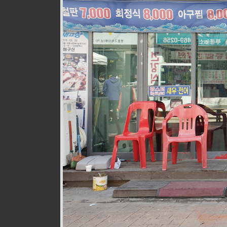
웰빙즉석손두부
식품
010-9528-3759
구월로276번길 17