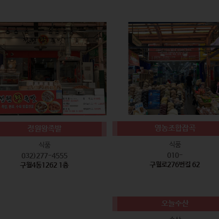
영농조합잡곡
정원왕족발
식품
식품
010-
032)277-4555
구월로276번길 62
구월4동1262 1층
오늘수산