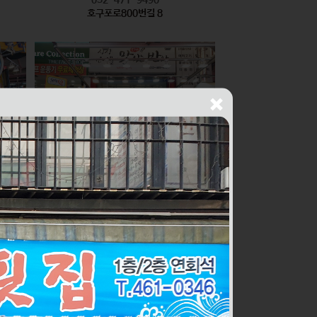
호구포로800번길 8
싱싱건어물THE맛있는반찬
식품
010-2436-1429
구월로276번길 56