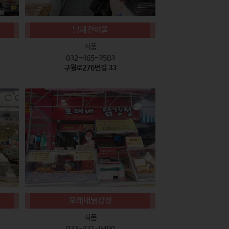
남해건어물
식품
032-465-3503
구월로276번길 33
모래내닭강정
식품
032-471-9490