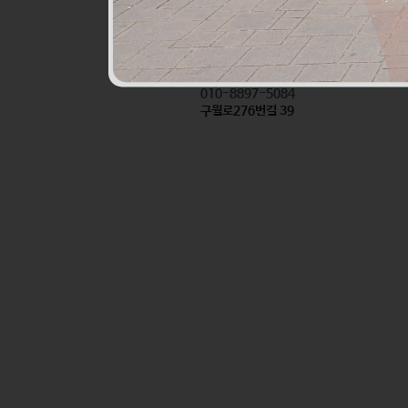
진로할인마트앞반찬
식품
010-8897-5084
구월로276번길 39