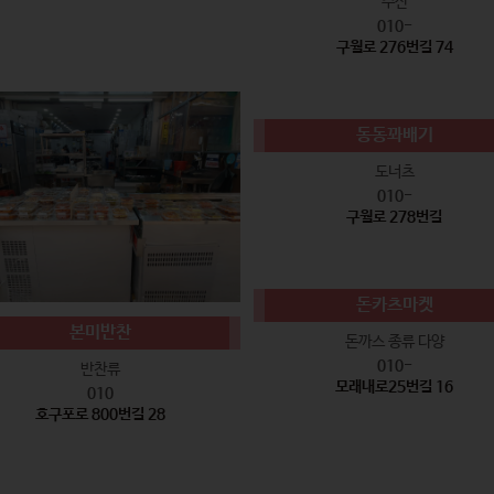
수산
010-
구월로 276번길 74
동동꽈배기
도너츠
010-
구월로 278번길
돈카츠마켓
본미반찬
돈까스 종류 다양
010-
반찬류
모래내로25번길 16
010
호구포로 800번길 28