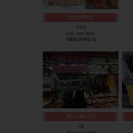
건강짱백화점
견과류
032-468-9887
구월로276번길 32
델리스베이커리
식품
032-472-0606