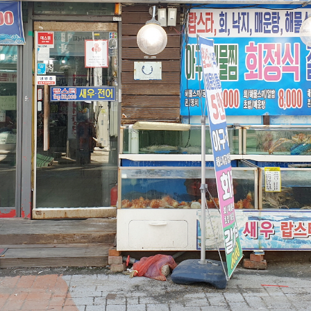
윤하네건어물
장수식품
식품
식품
032-468-6024
010-2638-2358
구월로276번길 29
구월로276번길 29