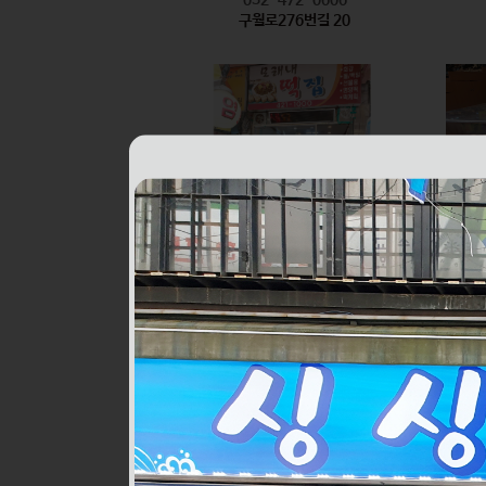
구월로276번길 20
모래내떡집
식품
032-421-1000
구월로276번길 6