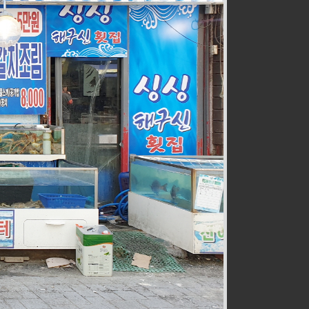
전통즉석수제강정
식품
032-467-0265
호구포로800번길 28