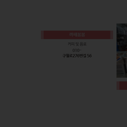
까페봄봄
커피 및 음료
010-
구월로276번길 56