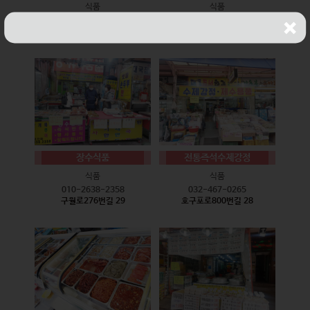
식품
식품
010-9528-3759
032-468-6024
구월로276번길 17
구월로276번길 29
장수식품
전통즉석수제강정
식품
식품
010-2638-2358
032-467-0265
구월로276번길 29
호구포로800번길 28