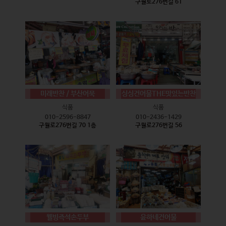
구월로276번길 61
미래반찬 / 부산어묵
싱싱건어물THE맛있는반찬
식품
식품
010-2596-8847
010-2436-1429
구월로276번길 70 1층
구월로276번길 56
웰빙즉석손두부
윤하네건어물