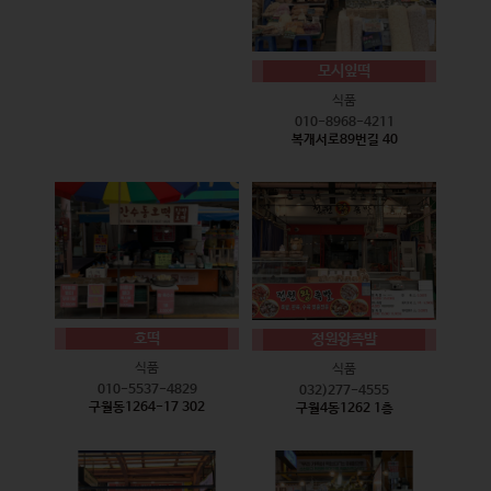
모시잎떡
식품
010-8968-4211
복개서로89번길 40
호떡
정원왕족발
식품
식품
010-5537-4829
032)277-4555
구월동1264-17 302
구월4동1262 1층