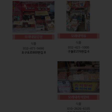
모래내떡집
모래내닭강정
식품
식품
032-421-1000
032-471-9490
구월로276번길 6
호구포로800번길 8
모래내즉석핫바
식품
010-2626-6335