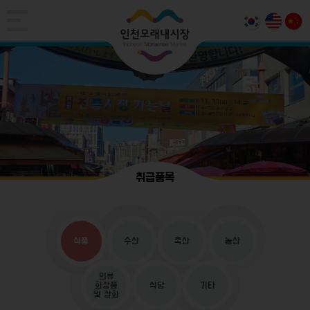
취급품목
식품
수산
축산
농산
의류
화장품
식당
기타
및 잡화