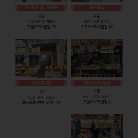
진로할인마트앞반찬
착한탕국
식품
식품
010-8897-5084
032-465-8294
구월로276번길 39
호구포로800번길 17
서기네 말랑강정
형제방앗간
식품
식품
010-3772-4101
032-361-3352
구월로 276번길 8
호구포로790번길 41-19