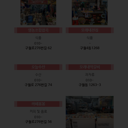
영농조합잡곡
모래내전집
식품
식품
010-
-
구월로276번길 62
구월4동1268
오늘수산
모래내떡갈비
수산
과자류
010-
010-
구월로 276번길 74
구월동 1263-3
까페봄봄
커피 및 음료
010-
구월로276번길 56