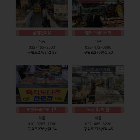
남해건어물
델리스베이커리
식품
식품
032-465-3503
032-472-0606
구월로276번길 33
구월로276번길 20
맛있는즉석도너츠
모래내건어물
식품
식품
010-8787-1760
032-465-6220
구월로276번길 34
구월로276번길 45