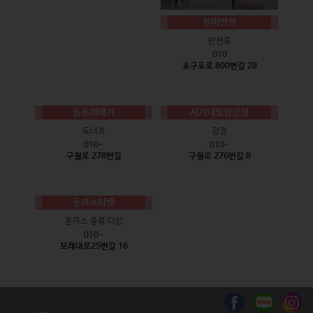
본미반찬
반찬류
010
호구포로 800번길 28
동동꽈배기
서기네말랑강정
도너츠
강정
010-
010-
구월로 278번길
구월로 276번길 8
돈카츠마켓
돈까스 종류 다양
010-
모래내로25번길 16