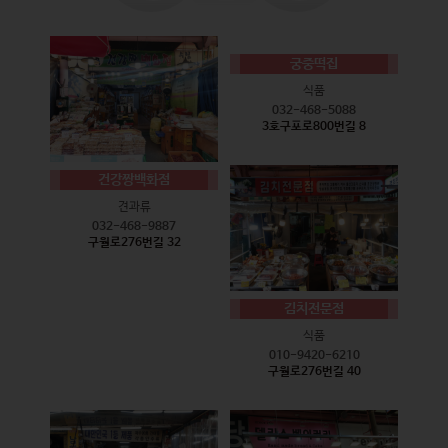
궁중떡집
식품
032-468-5088
3호구포로800번길 8
건강짱백화점
견과류
032-468-9887
구월로276번길 32
김치전문점
식품
010-9420-6210
구월로276번길 40