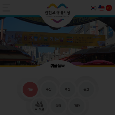
취급품목
식품
수산
축산
농산
의류
화장품
식당
기타
및 잡화