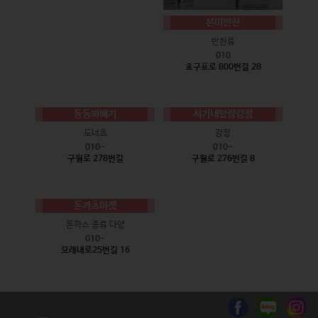
본미반찬
반찬류
010
호구포로 800번길 28
동동꽈배기
서기네말랑강정
도너츠
강정
010-
010-
구월로 278번길
구월로 276번길 8
돈카츠마켓
돈까스 종류 다양
010-
모래내로25번길 16