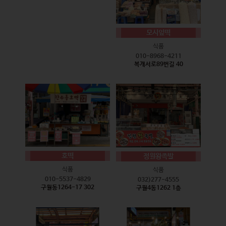
모시잎떡
식품
010-8968-4211
복개서로89번길 40
호떡
정원왕족발
식품
식품
010-5537-4829
032)277-4555
구월동1264-17 302
구월4동1262 1층