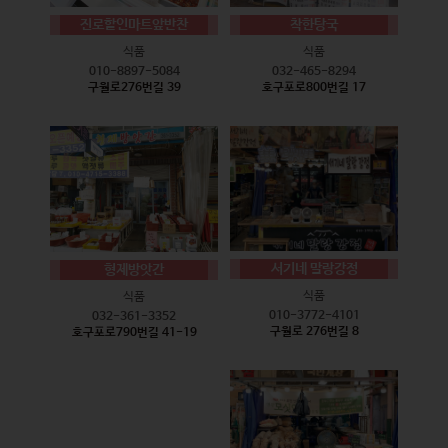
진로할인마트앞반찬
착한탕국
식품
식품
010-8897-5084
032-465-8294
구월로276번길 39
호구포로800번길 17
서기네 말랑강정
형제방앗간
식품
식품
010-3772-4101
032-361-3352
구월로 276번길 8
호구포로790번길 41-19