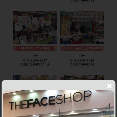
구월로276번길 61
미래반찬 / 부산어묵
싱싱건어물THE맛있는반찬
식품
식품
010-2596-8847
010-2436-1429
구월로276번길 70 1층
구월로276번길 56
웰빙즉석손두부
윤하네건어물