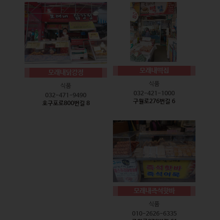
모래내떡집
모래내닭강정
식품
식품
032-421-1000
032-471-9490
구월로276번길 6
호구포로800번길 8
모래내즉석핫바
식품
010-2626-6335