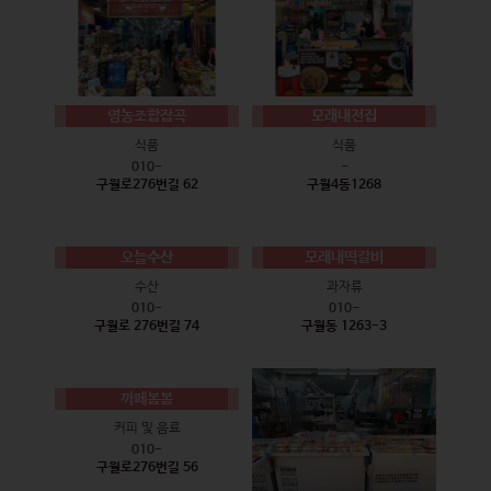
영농조합잡곡
모래내전집
식품
식품
010-
-
구월로276번길 62
구월4동1268
오늘수산
모래내떡갈비
수산
과자류
010-
010-
구월로 276번길 74
구월동 1263-3
까페봄봄
커피 및 음료
010-
구월로276번길 56