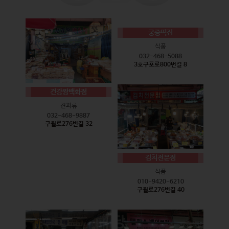
궁중떡집
식품
032-468-5088
3호구포로800번길 8
건강짱백화점
견과류
032-468-9887
구월로276번길 32
김치전문점
식품
010-9420-6210
구월로276번길 40