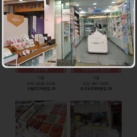
식품
식품
010-9528-3759
032-468-6024
구월로276번길 17
구월로276번길 29
장수식품
전통즉석수제강정
식품
식품
010-2638-2358
032-467-0265
구월로276번길 29
호구포로800번길 28