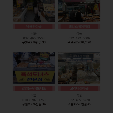
남해건어물
델리스베이커리
식품
식품
032-465-3503
032-472-0606
구월로276번길 33
구월로276번길 20
맛있는즉석도너츠
모래내건어물
식품
식품
010-8787-1760
032-465-6220
구월로276번길 34
구월로276번길 45