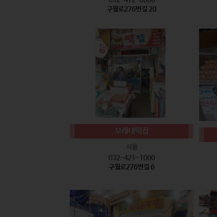
구월로276번길 20
모래내떡집
식품
032-421-1000
구월로276번길 6