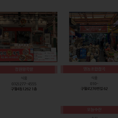
영농조합잡곡
정원왕족발
식품
식품
010-
032)277-4555
구월로276번길 62
구월4동1262 1층
오늘수산