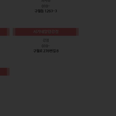
과자류
010-
구월동 1263-3
서기네말랑강정
강정
010-
구월로 276번길 8