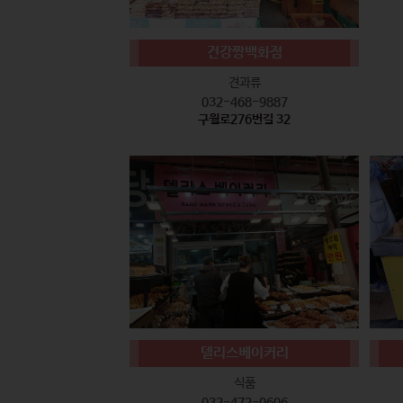
건강짱백화점
견과류
032-468-9887
구월로276번길 32
델리스베이커리
식품
032-472-0606