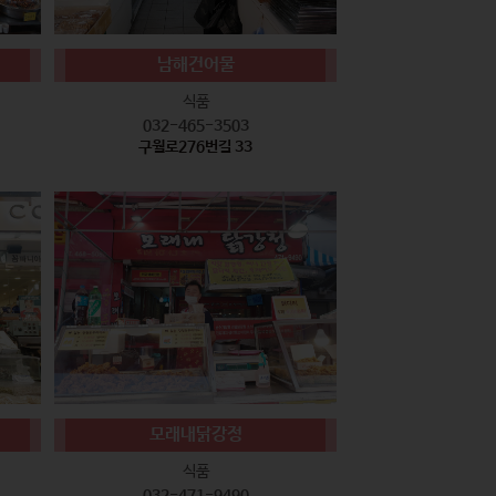
남해건어물
식품
032-465-3503
구월로276번길 33
모래내닭강정
식품
032-471-9490