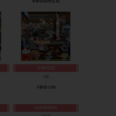
복개서로89번길 40
모래내전집
식품
-
구월4동1268
모래내떡갈비