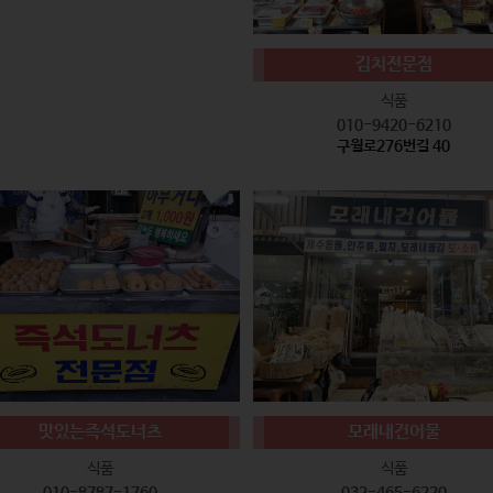
김치전문점
식품
010-9420-6210
구월로276번길 40
맛있는즉석도너츠
모래내건어물
식품
식품
010-8787-1760
032-465-6220