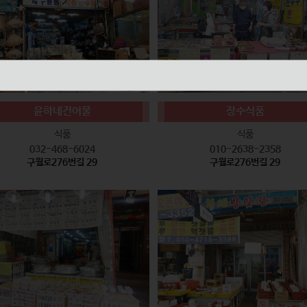
윤하네건어물
장수식품
식품
식품
032-468-6024
010-2638-2358
구월로276번길 29
구월로276번길 29