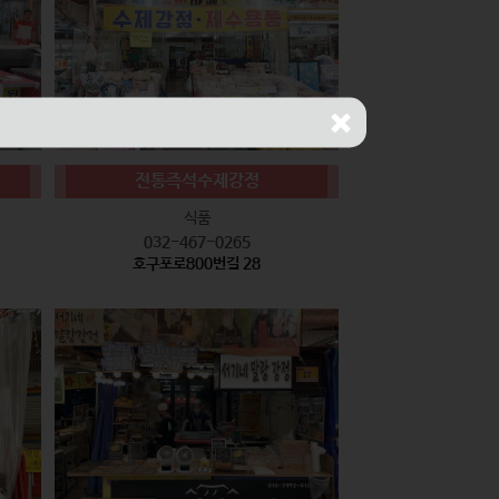
전통즉석수제강정
식품
032-467-0265
호구포로800번길 28