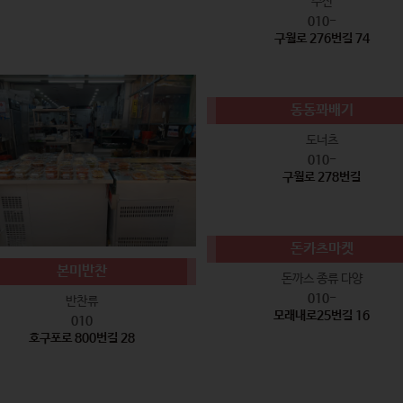
수산
010-
구월로 276번길 74
동동꽈배기
도너츠
010-
구월로 278번길
돈카츠마켓
본미반찬
돈까스 종류 다양
010-
반찬류
모래내로25번길 16
010
호구포로 800번길 28