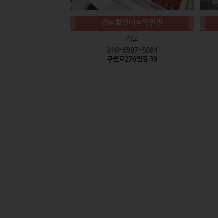
진로할인마트앞반찬
식품
010-8897-5084
구월로276번길 39