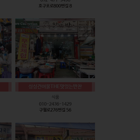
호구포로800번길 8
싱싱건어물THE맛있는반찬
식품
010-2436-1429
구월로276번길 56