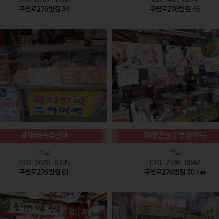
구월로276번길 34
구월로276번길 45
모래내즉석핫바
미래반찬 / 부산어묵
식품
식품
010-2626-6335
010-2596-8847
구월로276번길 61
구월로276번길 70 1층