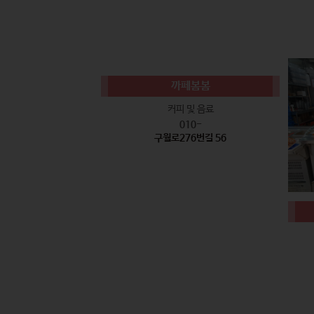
까페봄봄
커피 및 음료
010-
구월로276번길 56