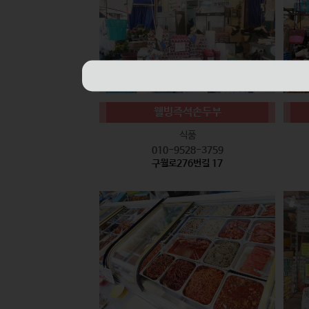
웰빙즉석손두부
식품
010-9528-3759
구월로276번길 17