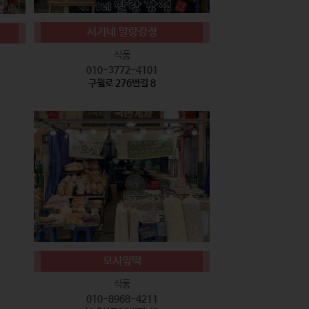
서기네 말랑강정
식품
010-3772-4101
구월로 276번길 8
모시잎떡
식품
010-8968-4211