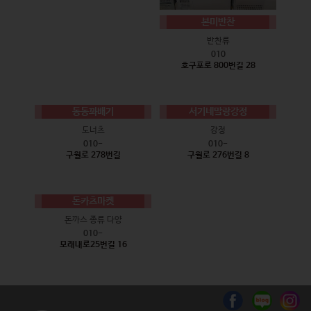
본미반찬
반찬류
010
호구포로 800번길 28
동동꽈배기
서기네말랑강정
도너츠
강정
010-
010-
구월로 278번길
구월로 276번길 8
돈카츠마켓
돈까스 종류 다양
010-
모래내로25번길 16