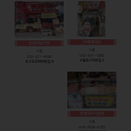
모래내떡집
모래내닭강정
식품
식품
032-421-1000
032-471-9490
구월로276번길 6
호구포로800번길 8
모래내즉석핫바
식품
010-2626-6335