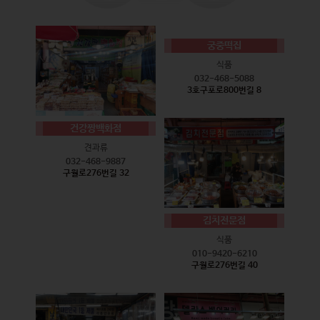
궁중떡집
식품
032-468-5088
3호구포로800번길 8
건강짱백화점
견과류
032-468-9887
구월로276번길 32
김치전문점
식품
010-9420-6210
구월로276번길 40