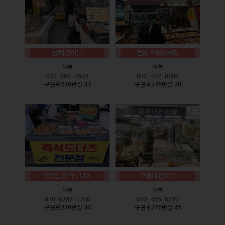
남해건어물
델리스베이커리
식품
식품
032-465-3503
032-472-0606
구월로276번길 33
구월로276번길 20
맛있는즉석도너츠
모래내건어물
식품
식품
010-8787-1760
032-465-6220
구월로276번길 34
구월로276번길 45