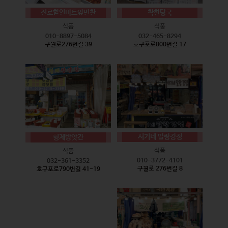
진로할인마트앞반찬
착한탕국
식품
식품
010-8897-5084
032-465-8294
구월로276번길 39
호구포로800번길 17
서기네 말랑강정
형제방앗간
식품
식품
010-3772-4101
032-361-3352
구월로 276번길 8
호구포로790번길 41-19