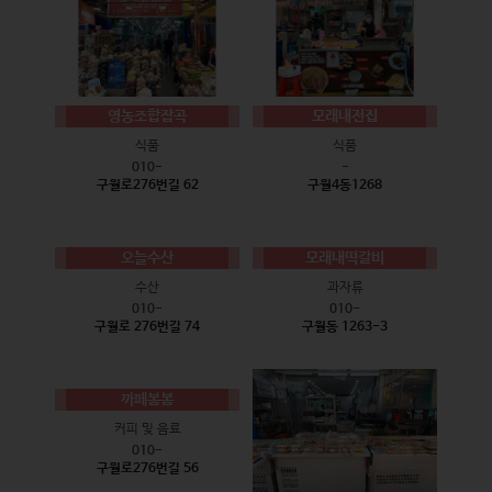
영농조합잡곡
모래내전집
식품
식품
010-
-
구월로276번길 62
구월4동1268
오늘수산
모래내떡갈비
수산
과자류
010-
010-
구월로 276번길 74
구월동 1263-3
까페봄봄
커피 및 음료
010-
구월로276번길 56