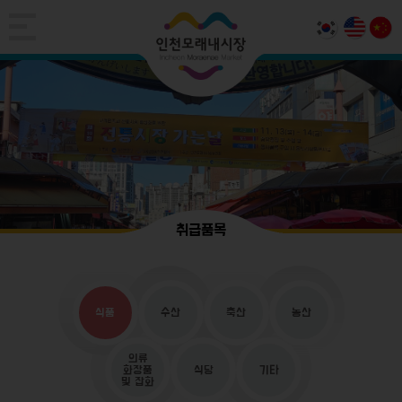
취급품목
식품
수산
축산
농산
의류
화장품
식당
기타
및 잡화