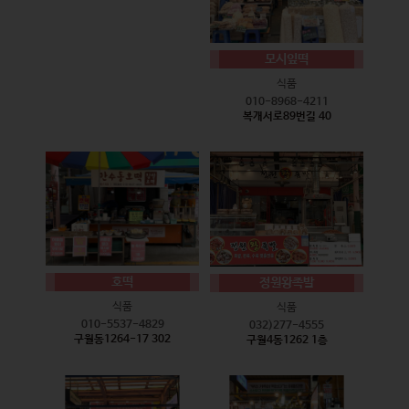
모시잎떡
식품
010-8968-4211
복개서로89번길 40
호떡
정원왕족발
식품
식품
010-5537-4829
032)277-4555
구월동1264-17 302
구월4동1262 1층