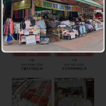
식품
식품
010-9528-3759
032-468-6024
구월로276번길 17
구월로276번길 29
장수식품
전통즉석수제강정
식품
식품
010-2638-2358
032-467-0265
구월로276번길 29
호구포로800번길 28