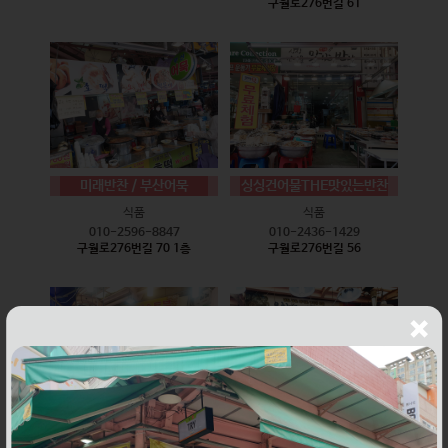
구월로276번길 61
미래반찬 / 부산어묵
싱싱건어물THE맛있는반찬
식품
식품
010-2596-8847
010-2436-1429
구월로276번길 70 1층
구월로276번길 56
웰빙즉석손두부
윤하네건어물