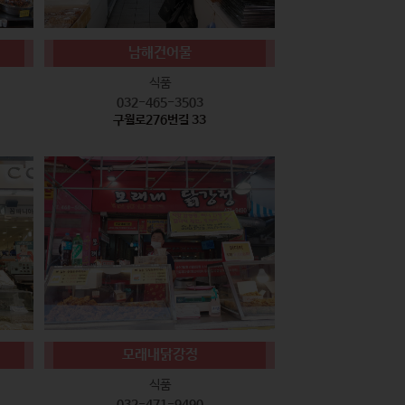
남해건어물
식품
032-465-3503
구월로276번길 33
모래내닭강정
식품
032-471-9490