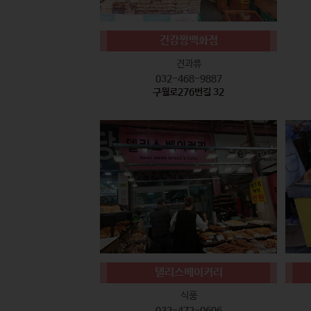
건강짱백화점
견과류
032-468-9887
구월로276번길 32
델리스베이커리
식품
032-472-0606