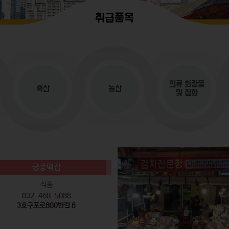
취급품목
의류
화장품
축산
농산
및 잡화
궁중떡집
식품
032-468-5088
3호구포로800번길 8