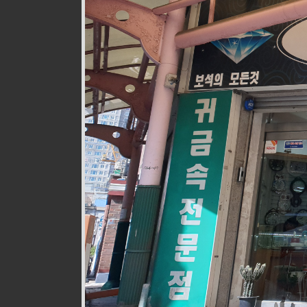
웰빙즉석손두부
식품
010-9528-3759
구월로276번길 17