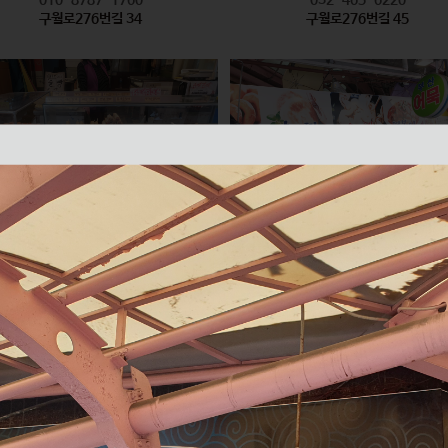
구월로276번길 34
구월로276번길 45
모래내즉석핫바
미래반찬 / 부산어묵
식품
식품
010-2626-6335
010-2596-8847
구월로276번길 61
구월로276번길 70 1층