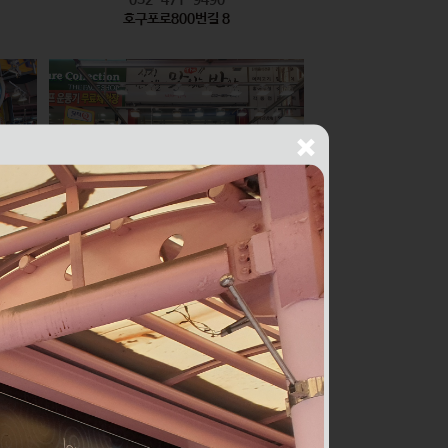
호구포로800번길 8
싱싱건어물THE맛있는반찬
식품
010-2436-1429
구월로276번길 56