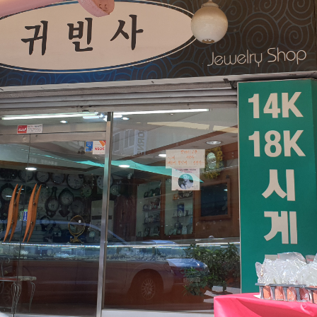
윤하네건어물
장수식품
식품
식품
032-468-6024
010-2638-2358
구월로276번길 29
구월로276번길 29