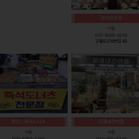
김치전문점
식품
010-9420-6210
구월로276번길 40
맛있는즉석도너츠
모래내건어물
식품
식품
010-8787-1760
032-465-6220