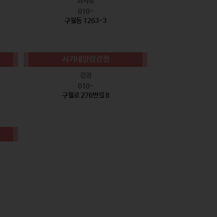
과자류
010-
구월동 1263-3
서기네말랑강정
강정
010-
구월로 276번길 8