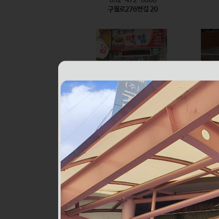
구월로276번길 20
모래내떡집
식품
032-421-1000
구월로276번길 6