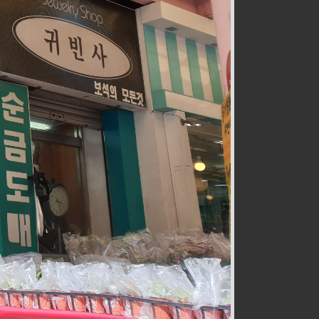
전통즉석수제강정
식품
032-467-0265
호구포로800번길 28