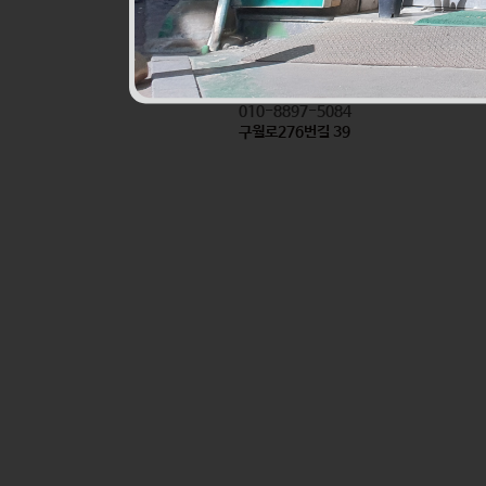
진로할인마트앞반찬
식품
010-8897-5084
구월로276번길 39