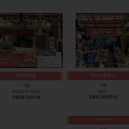
영농조합잡곡
정원왕족발
식품
식품
010-
032)277-4555
구월로276번길 62
구월4동1262 1층
오늘수산