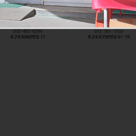
착한탕국
형제방앗간
식품
식품
032-465-8294
032-361-3352
호구포로800번길 17
호구포로790번길 41-19