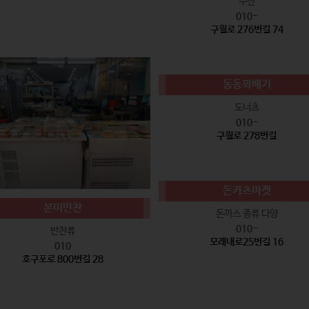
수산
010-
구월로 276번길 74
동동꽈배기
도너츠
010-
구월로 278번길
돈카츠마켓
본미반찬
돈까스 종류 다양
010-
반찬류
모래내로25번길 16
010
호구포로 800번길 28