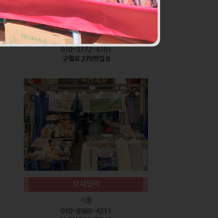
서기네 말랑강정
식품
010-3772-4101
구월로 276번길 8
모시잎떡
식품
010-8968-4211