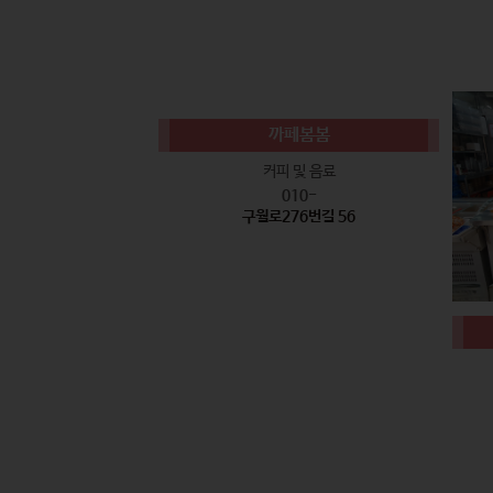
까페봄봄
커피 및 음료
010-
구월로276번길 56