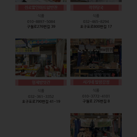
진로할인마트앞반찬
착한탕국
식품
식품
010-8897-5084
032-465-8294
구월로276번길 39
호구포로800번길 17
서기네 말랑강정
형제방앗간
식품
식품
010-3772-4101
032-361-3352
구월로 276번길 8
호구포로790번길 41-19