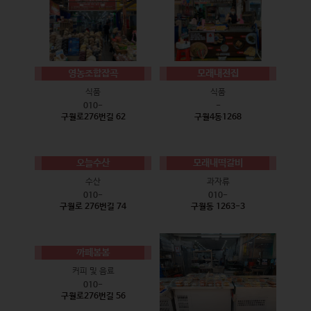
영농조합잡곡
모래내전집
식품
식품
010-
-
구월로276번길 62
구월4동1268
오늘수산
모래내떡갈비
수산
과자류
010-
010-
구월로 276번길 74
구월동 1263-3
까페봄봄
커피 및 음료
010-
구월로276번길 56