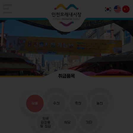
취급품목
식품
수산
축산
농산
의류
화장품
식당
기타
및 잡화