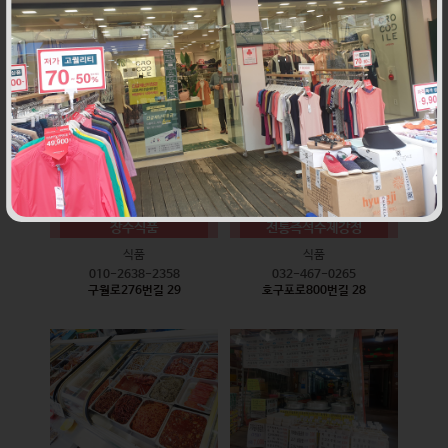
식품
식품
010-9528-3759
032-468-6024
구월로276번길 17
구월로276번길 29
장수식품
전통즉석수제강정
식품
식품
010-2638-2358
032-467-0265
구월로276번길 29
호구포로800번길 28