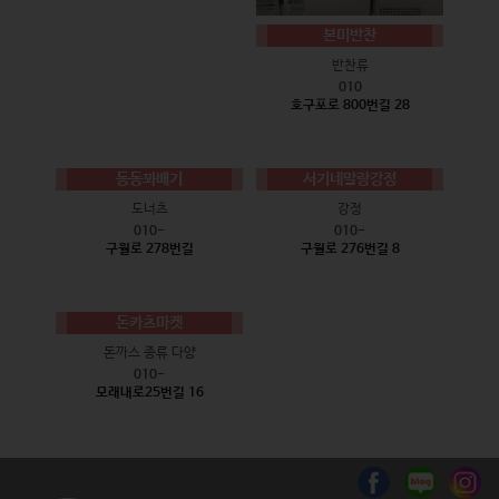
본미반찬
반찬류
010
호구포로 800번길 28
동동꽈배기
서기네말랑강정
도너츠
강정
010-
010-
구월로 278번길
구월로 276번길 8
돈카츠마켓
돈까스 종류 다양
010-
모래내로25번길 16