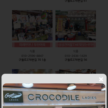
구월로276번길 61
미래반찬 / 부산어묵
싱싱건어물THE맛있는반찬
식품
식품
010-2596-8847
010-2436-1429
구월로276번길 70 1층
구월로276번길 56
웰빙즉석손두부
윤하네건어물