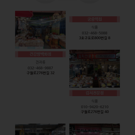
궁중떡집
식품
032-468-5088
3호구포로800번길 8
건강짱백화점
견과류
032-468-9887
구월로276번길 32
김치전문점
식품
010-9420-6210
구월로276번길 40