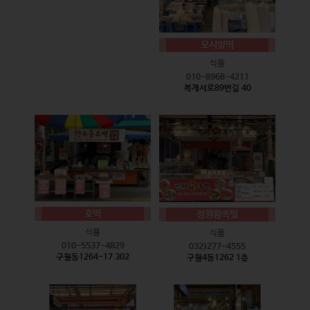
모시잎떡
식품
010-8968-4211
복개서로89번길 40
호떡
정원왕족발
식품
식품
010-5537-4829
032)277-4555
구월동1264-17 302
구월4동1262 1층