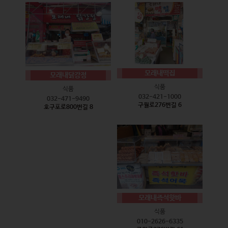
모래내떡집
모래내닭강정
식품
식품
032-421-1000
032-471-9490
구월로276번길 6
호구포로800번길 8
모래내즉석핫바
식품
010-2626-6335