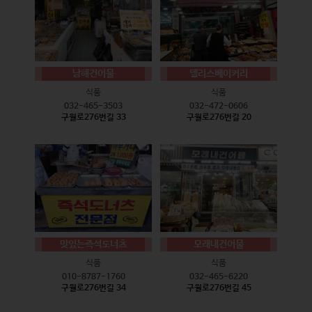
남해건어물
델리스베이커리
식품
식품
032-465-3503
032-472-0606
구월로276번길 33
구월로276번길 20
맛있는즉석도너츠
모래내건어물
식품
식품
010-8787-1760
032-465-6220
구월로276번길 34
구월로276번길 45