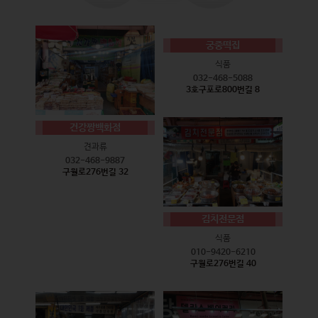
궁중떡집
식품
032-468-5088
3호구포로800번길 8
건강짱백화점
견과류
032-468-9887
구월로276번길 32
김치전문점
식품
010-9420-6210
구월로276번길 40