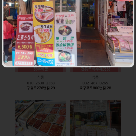
식품
식품
010-9528-3759
032-468-6024
구월로276번길 17
구월로276번길 29
장수식품
전통즉석수제강정
식품
식품
010-2638-2358
032-467-0265
구월로276번길 29
호구포로800번길 28