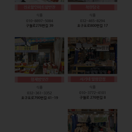
진로할인마트앞반찬
착한탕국
식품
식품
010-8897-5084
032-465-8294
구월로276번길 39
호구포로800번길 17
서기네 말랑강정
형제방앗간
식품
식품
010-3772-4101
032-361-3352
구월로 276번길 8
호구포로790번길 41-19