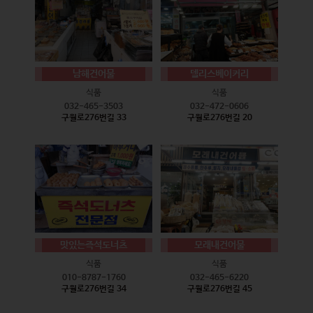
남해건어물
델리스베이커리
식품
식품
032-465-3503
032-472-0606
구월로276번길 33
구월로276번길 20
맛있는즉석도너츠
모래내건어물
식품
식품
010-8787-1760
032-465-6220
구월로276번길 34
구월로276번길 45