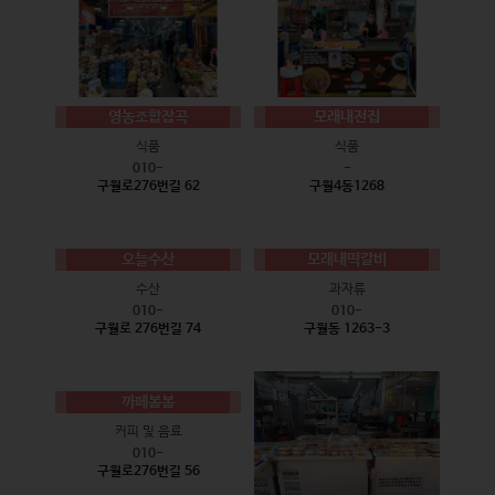
영농조합잡곡
모래내전집
식품
식품
010-
-
구월로276번길 62
구월4동1268
오늘수산
모래내떡갈비
수산
과자류
010-
010-
구월로 276번길 74
구월동 1263-3
까페봄봄
커피 및 음료
010-
구월로276번길 56