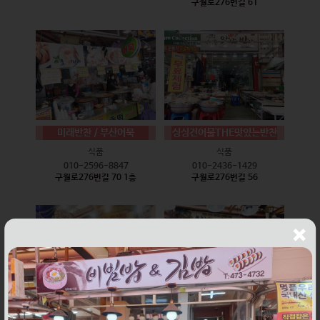
구월로276번길 61
미래반찬 / 부산어묵
싱싱건어물THE맛있는반찬
식품
식품
010-2596-8847
010-2436-1429
구월로276번길 70 1층
구월로276번길 56
웰빙즉석손두부
윤하네건어물