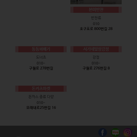
본미반찬
반찬류
010
호구포로 800번길 28
동동꽈배기
서기네말랑강정
도너츠
강정
010-
010-
구월로 278번길
구월로 276번길 8
돈카츠마켓
돈까스 종류 다양
010-
모래내로25번길 16