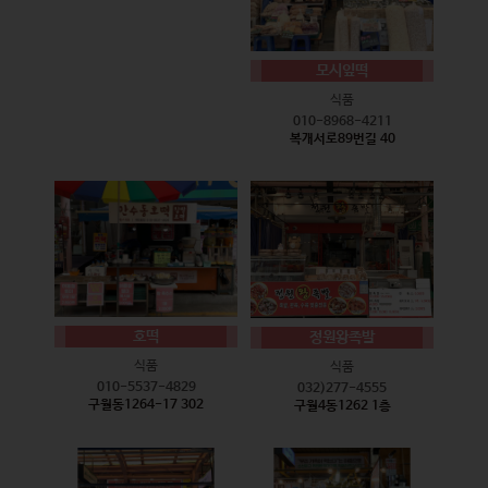
모시잎떡
식품
010-8968-4211
복개서로89번길 40
호떡
정원왕족발
식품
식품
010-5537-4829
032)277-4555
구월동1264-17 302
구월4동1262 1층