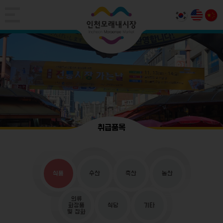
취급품목
식품
수산
축산
농산
의류
화장품
식당
기타
및 잡화