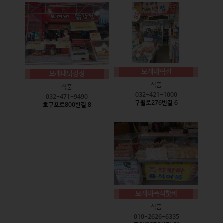
모래내떡집
모래내닭강정
식품
식품
032-421-1000
032-471-9490
구월로276번길 6
호구포로800번길 8
모래내즉석핫바
식품
010-2626-6335