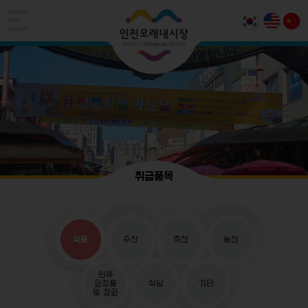
취급품목
식품
수산
축산
농산
의류
화장품
식당
기타
및 잡화