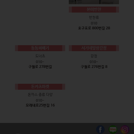
본미반찬
반찬류
010
호구포로 800번길 28
동동꽈배기
서기네말랑강정
도너츠
강정
010-
010-
구월로 278번길
구월로 276번길 8
돈카츠마켓
돈까스 종류 다양
010-
모래내로25번길 16