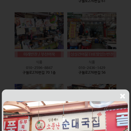
구월로276번길 61
미래반찬 / 부산어묵
싱싱건어물THE맛있는반찬
식품
식품
010-2596-8847
010-2436-1429
구월로276번길 70 1층
구월로276번길 56
웰빙즉석손두부
윤하네건어물