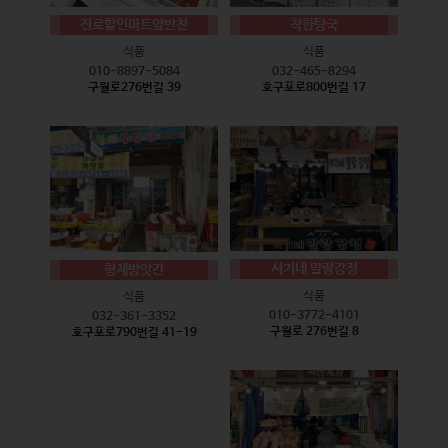
진로할인마트앞반찬
착한탕국
식품
식품
010-8897-5084
032-465-8294
구월로276번길 39
호구포로800번길 17
서기네 말랑강정
형제방앗간
식품
식품
010-3772-4101
032-361-3352
구월로 276번길 8
호구포로790번길 41-19