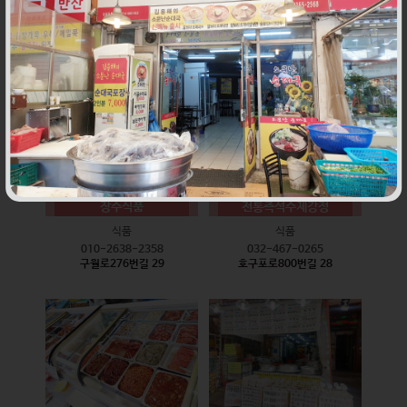
식품
식품
010-9528-3759
032-468-6024
구월로276번길 17
구월로276번길 29
장수식품
전통즉석수제강정
식품
식품
010-2638-2358
032-467-0265
구월로276번길 29
호구포로800번길 28