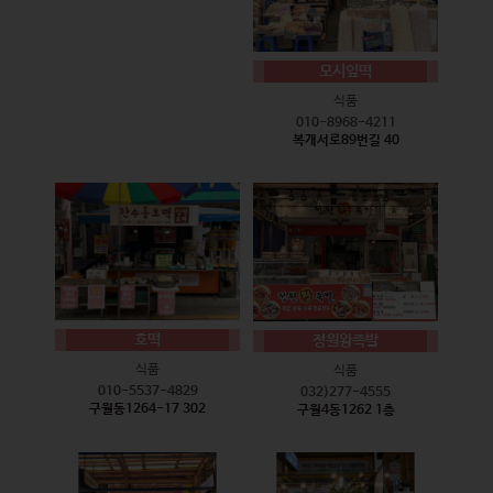
모시잎떡
식품
010-8968-4211
복개서로89번길 40
호떡
정원왕족발
식품
식품
010-5537-4829
032)277-4555
구월동1264-17 302
구월4동1262 1층