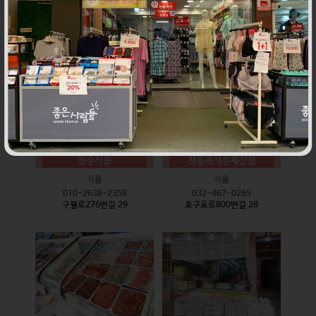
식품
식품
010-9528-3759
032-468-6024
구월로276번길 17
구월로276번길 29
장수식품
전통즉석수제강정
식품
식품
010-2638-2358
032-467-0265
구월로276번길 29
호구포로800번길 28