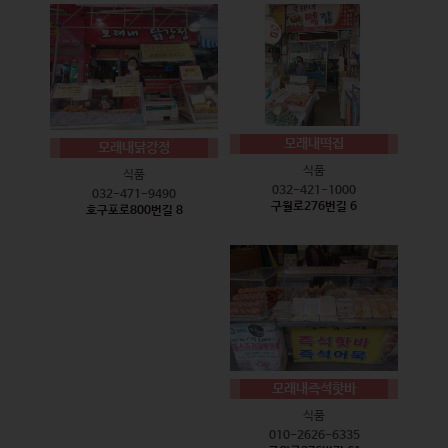
모래내떡집
모래내닭강정
식품
식품
032-421-1000
032-471-9490
구월로276번길 6
호구포로800번길 8
모래내즉석핫바
식품
010-2626-6335