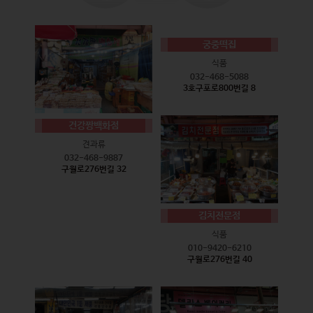
궁중떡집
식품
032-468-5088
3호구포로800번길 8
건강짱백화점
견과류
032-468-9887
구월로276번길 32
김치전문점
식품
010-9420-6210
구월로276번길 40