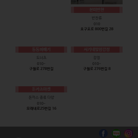
본미반찬
반찬류
010
호구포로 800번길 28
동동꽈배기
서기네말랑강정
도너츠
강정
010-
010-
구월로 278번길
구월로 276번길 8
돈카츠마켓
돈까스 종류 다양
010-
모래내로25번길 16