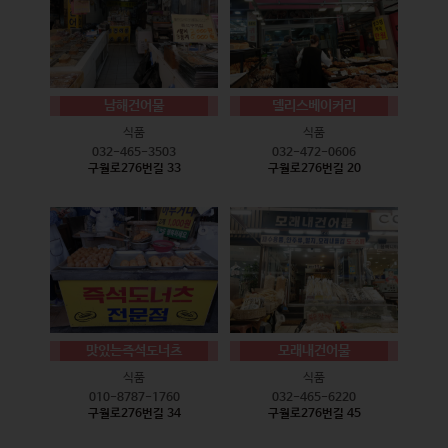
남해건어물
델리스베이커리
식품
식품
032-465-3503
032-472-0606
구월로276번길 33
구월로276번길 20
맛있는즉석도너츠
모래내건어물
식품
식품
010-8787-1760
032-465-6220
구월로276번길 34
구월로276번길 45