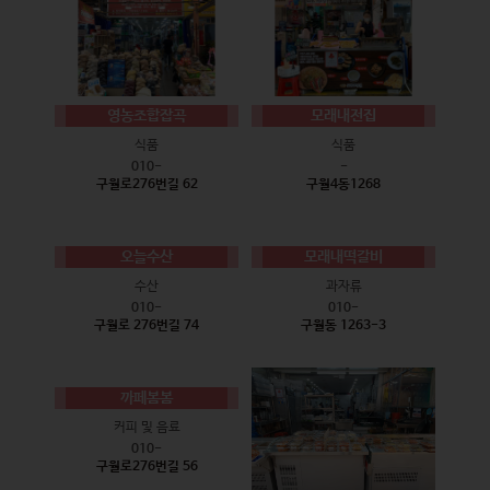
영농조합잡곡
모래내전집
식품
식품
010-
-
구월로276번길 62
구월4동1268
오늘수산
모래내떡갈비
수산
과자류
010-
010-
구월로 276번길 74
구월동 1263-3
까페봄봄
커피 및 음료
010-
구월로276번길 56