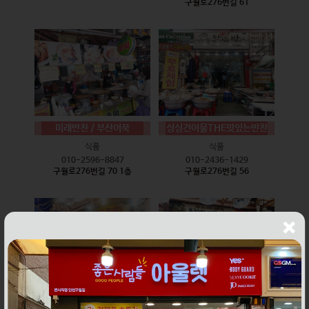
구월로276번길 61
미래반찬 / 부산어묵
싱싱건어물THE맛있는반찬
식품
식품
010-2596-8847
010-2436-1429
구월로276번길 70 1층
구월로276번길 56
웰빙즉석손두부
윤하네건어물