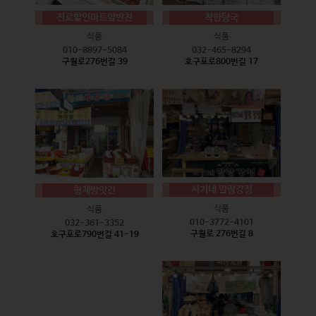
진로할인마트앞반찬
착한탕국
식품
식품
010-8897-5084
032-465-8294
구월로276번길 39
호구포로800번길 17
서기네 말랑강정
형제방앗간
식품
식품
010-3772-4101
032-361-3352
구월로 276번길 8
호구포로790번길 41-19