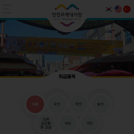
취급품목
식품
수산
축산
농산
의류
화장품
식당
기타
및 잡화