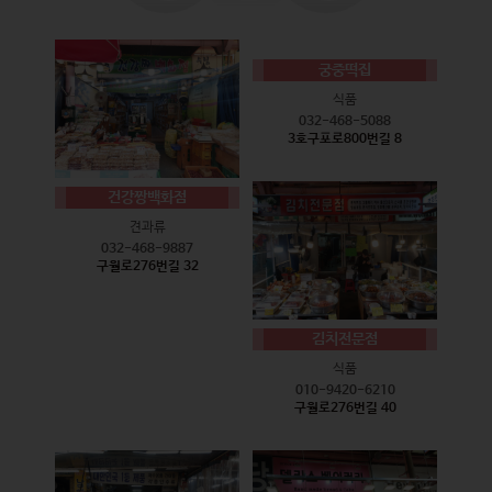
궁중떡집
식품
032-468-5088
3호구포로800번길 8
건강짱백화점
견과류
032-468-9887
구월로276번길 32
김치전문점
식품
010-9420-6210
구월로276번길 40