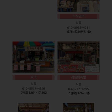
모시잎떡
식품
010-8968-4211
복개서로89번길 40
호떡
정원왕족발
식품
식품
010-5537-4829
032)277-4555
구월동1264-17 302
구월4동1262 1층