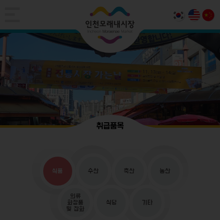
취급품목
식품
수산
축산
농산
의류
화장품
식당
기타
및 잡화