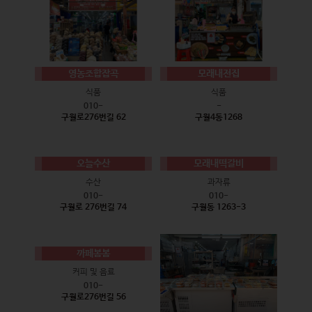
영농조합잡곡
모래내전집
식품
식품
010-
-
구월로276번길 62
구월4동1268
오늘수산
모래내떡갈비
수산
과자류
010-
010-
구월로 276번길 74
구월동 1263-3
까페봄봄
커피 및 음료
010-
구월로276번길 56