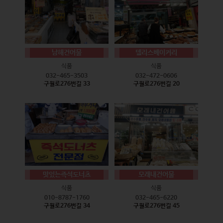
남해건어물
델리스베이커리
식품
식품
032-465-3503
032-472-0606
구월로276번길 33
구월로276번길 20
맛있는즉석도너츠
모래내건어물
식품
식품
010-8787-1760
032-465-6220
구월로276번길 34
구월로276번길 45