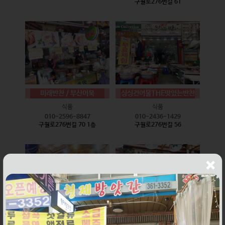
구월로276번길 61
미래반찬 / 부산어묵
싱싱건어물THE맛있는반찬
식품
식품
010-2596-8847
010-2436-1429
구월로276번길 70 1층
구월로276번길 56
웰빙즉석손두부
윤하네건어물