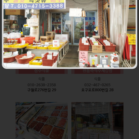
식품
식품
010-9528-3759
032-468-6024
구월로276번길 17
구월로276번길 29
장수식품
전통즉석수제강정
식품
식품
010-2638-2358
032-467-0265
구월로276번길 29
호구포로800번길 28