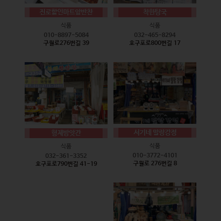
진로할인마트앞반찬
착한탕국
식품
식품
010-8897-5084
032-465-8294
구월로276번길 39
호구포로800번길 17
서기네 말랑강정
형제방앗간
식품
식품
010-3772-4101
032-361-3352
구월로 276번길 8
호구포로790번길 41-19