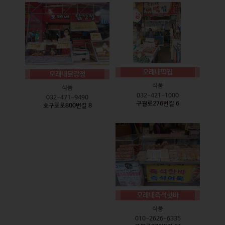
모래내떡집
모래내닭강정
식품
식품
032-421-1000
032-471-9490
구월로276번길 6
호구포로800번길 8
모래내즉석핫바
식품
010-2626-6335