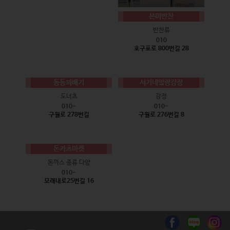
본미반찬
반찬류
010
호구포로 800번길 28
동동꽈배기
서기네말랑강정
도너츠
강정
010-
010-
구월로 278번길
구월로 276번길 8
돈카츠마켓
돈까스 종류 다양
010-
모래내로25번길 16