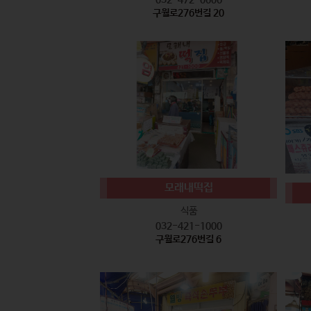
구월로276번길 20
모래내떡집
식품
032-421-1000
구월로276번길 6