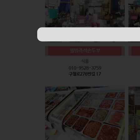
웰빙즉석손두부
식품
010-9528-3759
구월로276번길 17