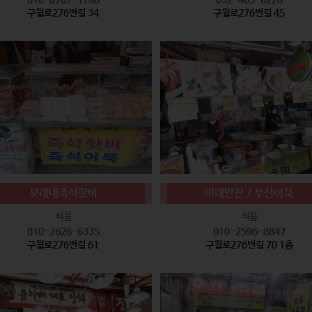
구월로276번길 34
구월로276번길 45
모래내즉석핫바
미래반찬 / 부산어묵
식품
식품
010-2626-6335
010-2596-8847
구월로276번길 61
구월로276번길 70 1층