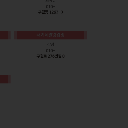
과자류
010-
구월동 1263-3
서기네말랑강정
강정
010-
구월로 276번길 8