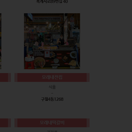
복개서로89번길 40
모래내전집
식품
-
구월4동1268
모래내떡갈비