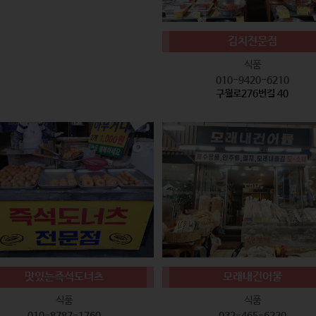
김치전문점
식품
010-9420-6210
구월로276번길 40
맛있는즉석도너츠
모래내건어물
식품
식품
010-8787-1760
032-465-6220