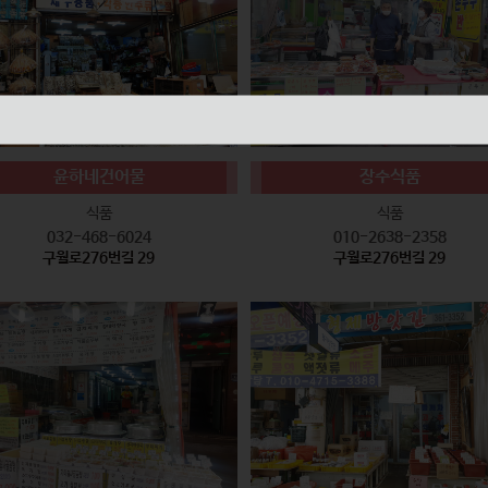
윤하네건어물
장수식품
식품
식품
032-468-6024
010-2638-2358
구월로276번길 29
구월로276번길 29