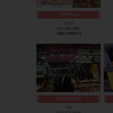
건강짱백화점
견과류
032-468-9887
구월로276번길 32
델리스베이커리
식품
032-472-0606