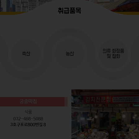
취급품목
의류
화장품
축산
농산
및 잡화
궁중떡집
식품
032-468-5088
3호구포로800번길 8