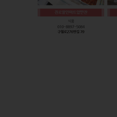
진로할인마트앞반찬
식품
010-8897-5084
구월로276번길 39