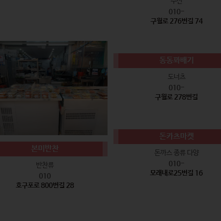
수산
010-
구월로 276번길 74
동동꽈배기
도너츠
010-
구월로 278번길
돈카츠마켓
본미반찬
돈까스 종류 다양
010-
반찬류
모래내로25번길 16
010
호구포로 800번길 28