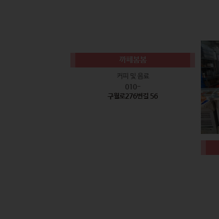
까페봄봄
커피 및 음료
010-
구월로276번길 56