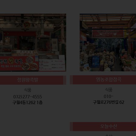
영농조합잡곡
정원왕족발
식품
식품
010-
032)277-4555
구월로276번길 62
구월4동1262 1층
오늘수산