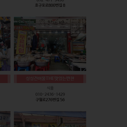
호구포로800번길 8
싱싱건어물THE맛있는반찬
식품
010-2436-1429
구월로276번길 56