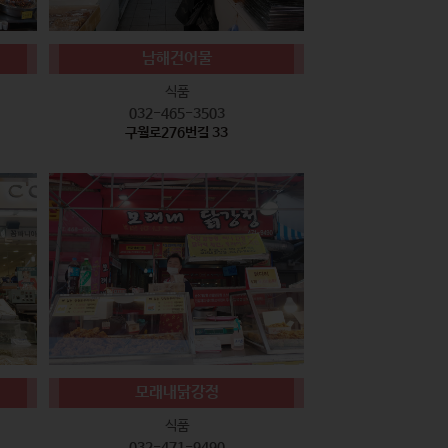
남해건어물
식품
032-465-3503
구월로276번길 33
모래내닭강정
식품
032-471-9490