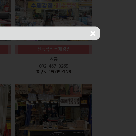
전통즉석수제강정
식품
032-467-0265
호구포로800번길 28