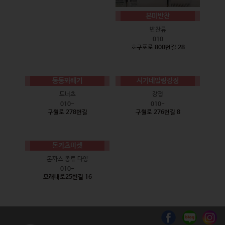
본미반찬
반찬류
010
호구포로 800번길 28
동동꽈배기
서기네말랑강정
도너츠
강정
010-
010-
구월로 278번길
구월로 276번길 8
돈카츠마켓
돈까스 종류 다양
010-
모래내로25번길 16