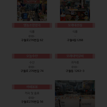
영농조합잡곡
모래내전집
식품
식품
010-
-
구월로276번길 62
구월4동1268
오늘수산
모래내떡갈비
수산
과자류
010-
010-
구월로 276번길 74
구월동 1263-3
까페봄봄
커피 및 음료
010-
구월로276번길 56