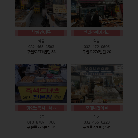
남해건어물
델리스베이커리
식품
식품
032-465-3503
032-472-0606
구월로276번길 33
구월로276번길 20
맛있는즉석도너츠
모래내건어물
식품
식품
010-8787-1760
032-465-6220
구월로276번길 34
구월로276번길 45