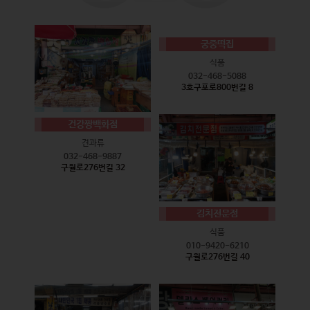
궁중떡집
식품
032-468-5088
3호구포로800번길 8
건강짱백화점
견과류
032-468-9887
구월로276번길 32
김치전문점
식품
010-9420-6210
구월로276번길 40