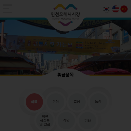
취급품목
식품
수산
축산
농산
의류
화장품
식당
기타
및 잡화