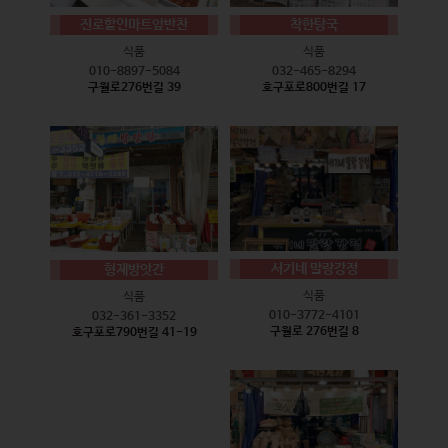
진로할인마트앞반찬
착한탕국
식품
식품
010-8897-5084
032-465-8294
구월로276번길 39
호구포로800번길 17
서기네 말랑강정
형제방앗간
식품
식품
010-3772-4101
032-361-3352
구월로 276번길 8
호구포로790번길 41-19