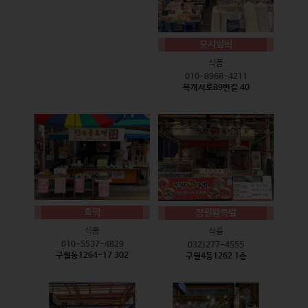
모시잎떡
식품
010-8968-4211
복개서로89번길 40
호떡
정원왕족발
식품
식품
010-5537-4829
032)277-4555
구월동1264-17 302
구월4동1262 1층