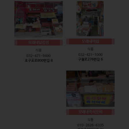
모래내떡집
모래내닭강정
식품
식품
032-421-1000
032-471-9490
구월로276번길 6
호구포로800번길 8
모래내즉석핫바
식품
010-2626-6335