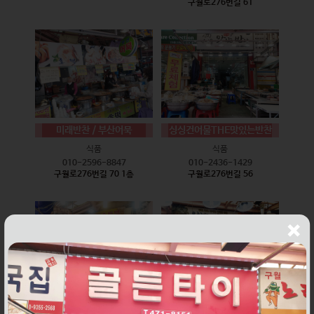
구월로276번길 61
미래반찬 / 부산어묵
싱싱건어물THE맛있는반찬
식품
식품
010-2596-8847
010-2436-1429
구월로276번길 70 1층
구월로276번길 56
웰빙즉석손두부
윤하네건어물