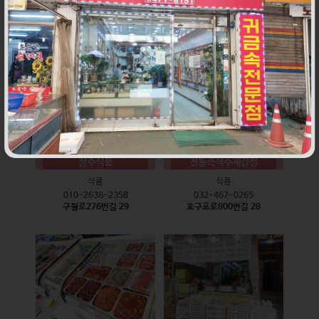
식품
식품
010-9528-3759
032-468-6024
구월로276번길 17
구월로276번길 29
장수식품
전통즉석수제강정
식품
식품
010-2638-2358
032-467-0265
구월로276번길 29
호구포로800번길 28