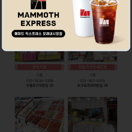
식품
식품
010-9528-3759
032-468-6024
구월로276번길 17
구월로276번길 29
장수식품
전통즉석수제강정
식품
식품
010-2638-2358
032-467-0265
구월로276번길 29
호구포로800번길 28