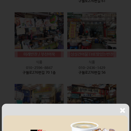
구월로276번길 61
미래반찬 / 부산어묵
싱싱건어물THE맛있는반찬
식품
식품
010-2596-8847
010-2436-1429
구월로276번길 70 1층
구월로276번길 56
웰빙즉석손두부
윤하네건어물