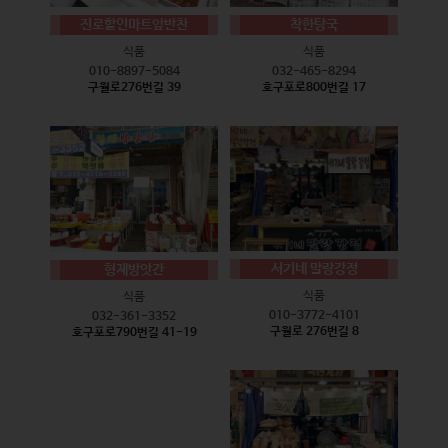
진로할인마트앞반찬
착한탕국
식품
식품
010-8897-5084
032-465-8294
구월로276번길 39
호구포로800번길 17
서기네 말랑강정
형제방앗간
식품
식품
010-3772-4101
032-361-3352
구월로 276번길 8
호구포로790번길 41-19