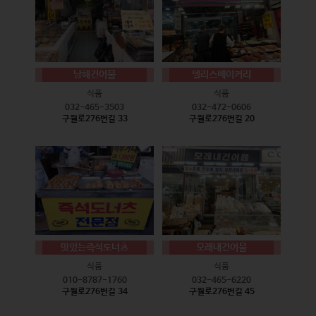
남해건어물
델리스베이커리
식품
식품
032-465-3503
032-472-0606
구월로276번길 33
구월로276번길 20
맛있는즉석도너츠
모래내건어물
식품
식품
010-8787-1760
032-465-6220
구월로276번길 34
구월로276번길 45