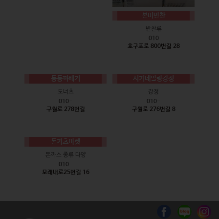
본미반찬
반찬류
010
호구포로 800번길 28
동동꽈배기
서기네말랑강정
도너츠
강정
010-
010-
구월로 278번길
구월로 276번길 8
돈카츠마켓
돈까스 종류 다양
010-
모래내로25번길 16