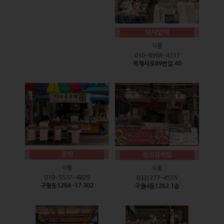
모시잎떡
식품
010-8968-4211
복개서로89번길 40
호떡
정원왕족발
식품
식품
010-5537-4829
032)277-4555
구월동1264-17 302
구월4동1262 1층