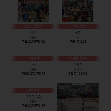
영농조합잡곡
모래내전집
식품
식품
010-
-
구월로276번길 62
구월4동1268
오늘수산
모래내떡갈비
수산
과자류
010-
010-
구월로 276번길 74
구월동 1263-3
까페봄봄
커피 및 음료
010-
구월로276번길 56