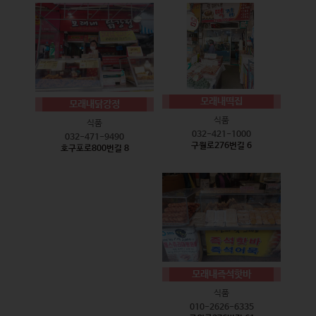
모래내떡집
모래내닭강정
식품
식품
032-421-1000
032-471-9490
구월로276번길 6
호구포로800번길 8
모래내즉석핫바
식품
010-2626-6335