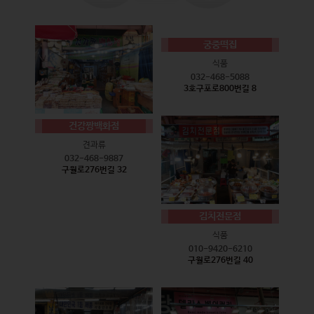
궁중떡집
식품
032-468-5088
3호구포로800번길 8
건강짱백화점
견과류
032-468-9887
구월로276번길 32
김치전문점
식품
010-9420-6210
구월로276번길 40