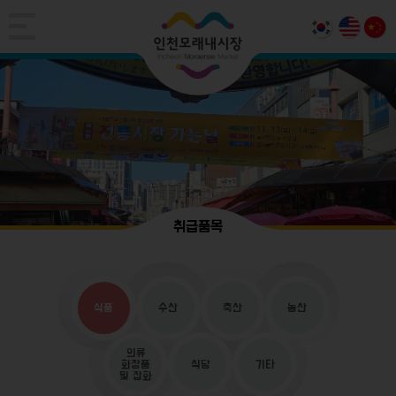
취급품목
식품
수산
축산
농산
의류
화장품
식당
기타
및 잡화