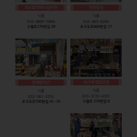
진로할인마트앞반찬
착한탕국
식품
식품
010-8897-5084
032-465-8294
구월로276번길 39
호구포로800번길 17
서기네 말랑강정
형제방앗간
식품
식품
010-3772-4101
032-361-3352
구월로 276번길 8
호구포로790번길 41-19