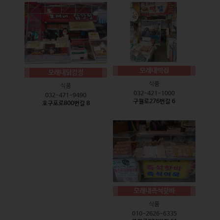
모래내떡집
모래내닭강정
식품
식품
032-421-1000
032-471-9490
구월로276번길 6
호구포로800번길 8
모래내즉석핫바
식품
010-2626-6335