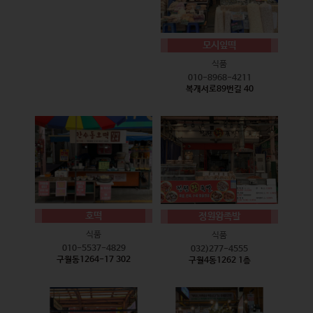
모시잎떡
식품
010-8968-4211
복개서로89번길 40
호떡
정원왕족발
식품
식품
010-5537-4829
032)277-4555
구월동1264-17 302
구월4동1262 1층