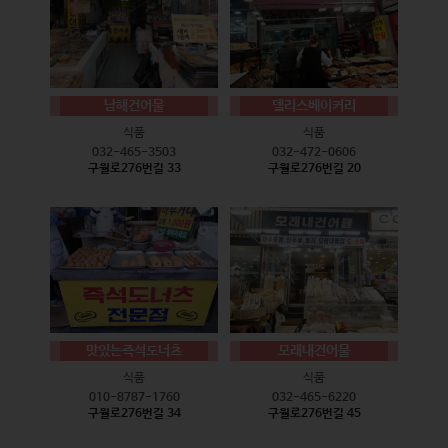
남해건어물
델리스베이커리
식품
식품
032-465-3503
032-472-0606
구월로276번길 33
구월로276번길 20
맛있는즉석도너츠
모래내건어물
식품
식품
010-8787-1760
032-465-6220
구월로276번길 34
구월로276번길 45