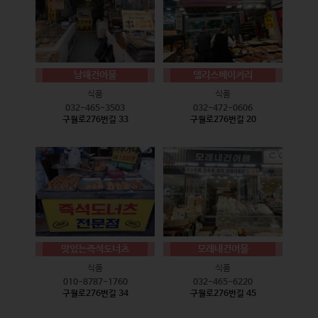
남해건어물
델리스베이커리
식품
식품
032-465-3503
032-472-0606
구월로276번길 33
구월로276번길 20
맛있는즉석도너츠
모래내건어물
식품
식품
010-8787-1760
032-465-6220
구월로276번길 34
구월로276번길 45