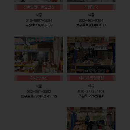
진로할인마트앞반찬
착한탕국
식품
식품
010-8897-5084
032-465-8294
구월로276번길 39
호구포로800번길 17
서기네 말랑강정
형제방앗간
식품
식품
010-3772-4101
032-361-3352
구월로 276번길 8
호구포로790번길 41-19