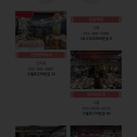
궁중떡집
식품
032-468-5088
3호구포로800번길 8
건강짱백화점
견과류
032-468-9887
구월로276번길 32
김치전문점
식품
010-9420-6210
구월로276번길 40