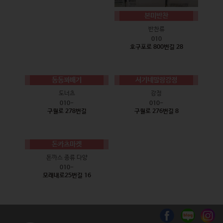
본미반찬
반찬류
010
호구포로 800번길 28
동동꽈배기
서기네말랑강정
도너츠
강정
010-
010-
구월로 278번길
구월로 276번길 8
돈카츠마켓
돈까스 종류 다양
010-
모래내로25번길 16