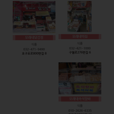
모래내떡집
모래내닭강정
식품
식품
032-421-1000
032-471-9490
구월로276번길 6
호구포로800번길 8
모래내즉석핫바
식품
010-2626-6335