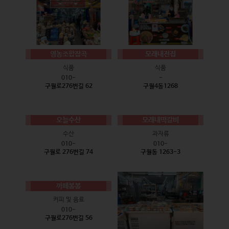
영농조합잡곡
모래내전집
식품
식품
010-
-
구월로276번길 62
구월4동1268
오늘수산
모래내떡갈비
수산
과자류
010-
010-
구월로 276번길 74
구월동 1263-3
까페봄봄
커피 및 음료
010-
구월로276번길 56