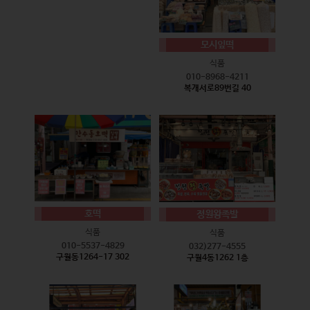
모시잎떡
식품
010-8968-4211
복개서로89번길 40
호떡
정원왕족발
식품
식품
010-5537-4829
032)277-4555
구월동1264-17 302
구월4동1262 1층