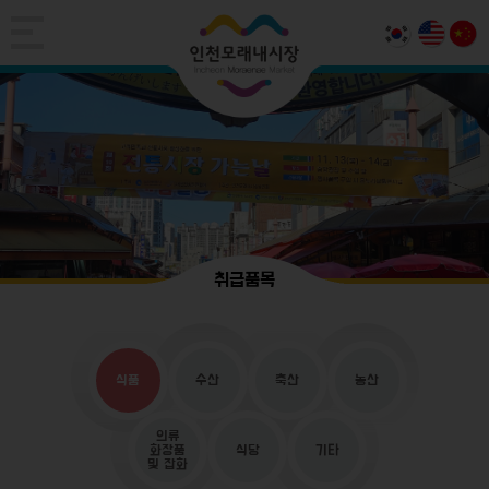
취급품목
식품
수산
축산
농산
의류
화장품
식당
기타
및 잡화