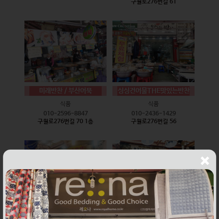
구월로276번길 61
미래반찬 / 부산어묵
싱싱건어물THE맛있는반찬
식품
식품
010-2596-8847
010-2436-1429
구월로276번길 70 1층
구월로276번길 56
웰빙즉석손두부
윤하네건어물