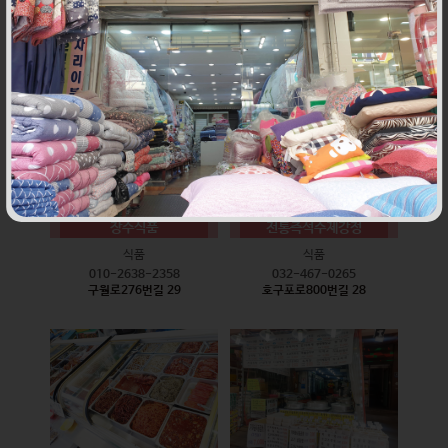
식품
식품
010-9528-3759
032-468-6024
구월로276번길 17
구월로276번길 29
장수식품
전통즉석수제강정
식품
식품
010-2638-2358
032-467-0265
구월로276번길 29
호구포로800번길 28