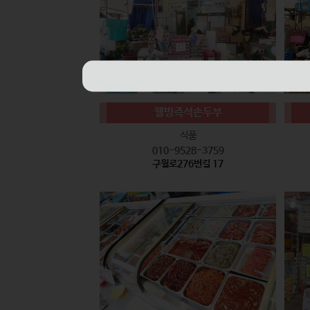
웰빙즉석손두부
식품
010-9528-3759
구월로276번길 17