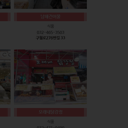
남해건어물
식품
032-465-3503
구월로276번길 33
모래내닭강정
식품
032-471-9490