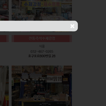
전통즉석수제강정
식품
032-467-0265
호구포로800번길 28