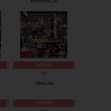
복개서로89번길 40
모래내전집
식품
-
구월4동1268
모래내떡갈비