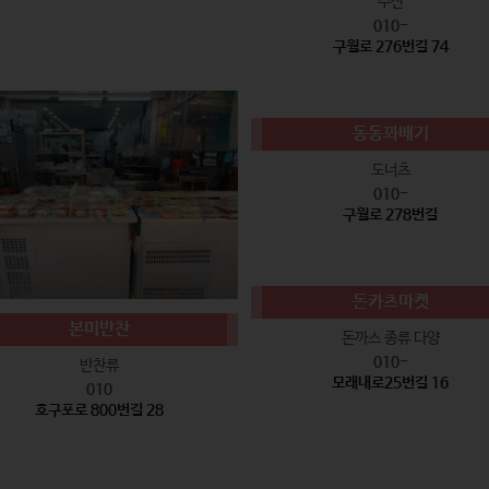
수산
010-
구월로 276번길 74
동동꽈배기
도너츠
010-
구월로 278번길
돈카츠마켓
본미반찬
돈까스 종류 다양
010-
반찬류
모래내로25번길 16
010
호구포로 800번길 28