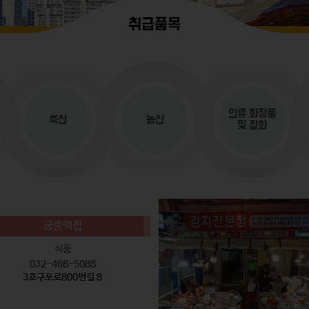
취급품목
의류
화장품
축산
농산
및 잡화
궁중떡집
식품
032-468-5088
3호구포로800번길 8