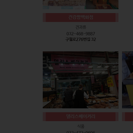
건강짱백화점
견과류
032-468-9887
구월로276번길 32
델리스베이커리
식품
032-472-0606