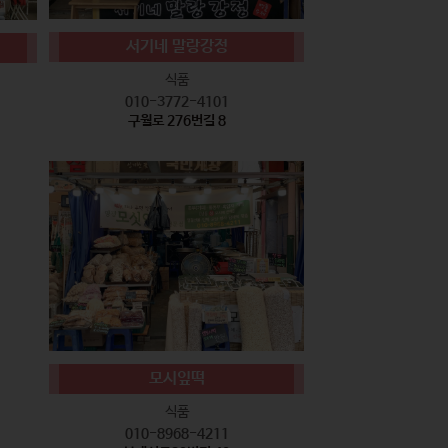
서기네 말랑강정
식품
010-3772-4101
구월로 276번길 8
모시잎떡
식품
010-8968-4211