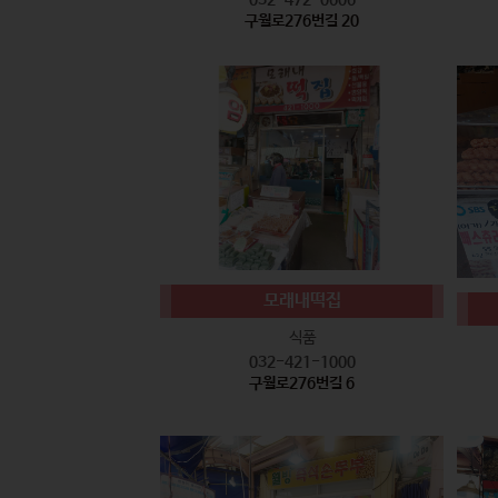
구월로276번길 20
모래내떡집
식품
032-421-1000
구월로276번길 6