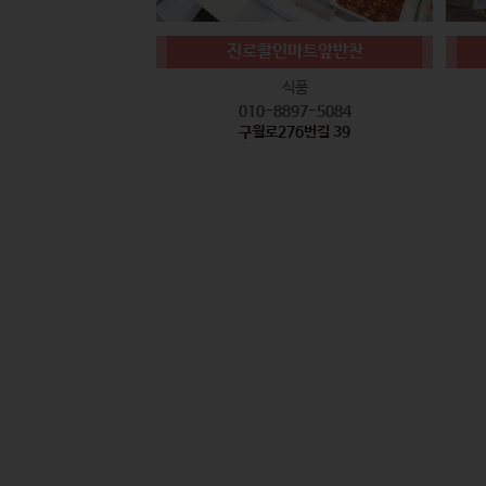
진로할인마트앞반찬
식품
010-8897-5084
구월로276번길 39