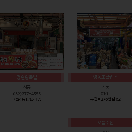
영농조합잡곡
정원왕족발
식품
식품
010-
032)277-4555
구월로276번길 62
구월4동1262 1층
오늘수산