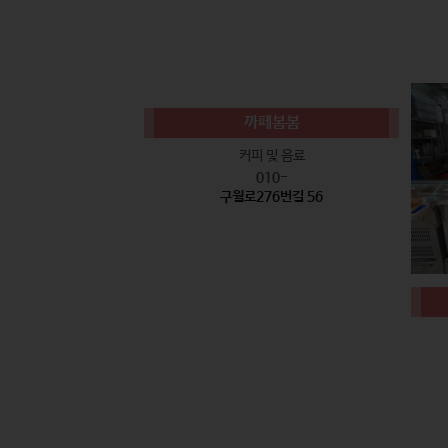
까페봄봄
커피 및 음료
010-
구월로276번길 56