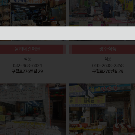
윤하네건어물
장수식품
식품
식품
032-468-6024
010-2638-2358
구월로276번길 29
구월로276번길 29