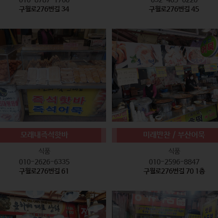
구월로276번길 34
구월로276번길 45
모래내즉석핫바
미래반찬 / 부산어묵
식품
식품
010-2626-6335
010-2596-8847
구월로276번길 61
구월로276번길 70 1층