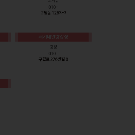
과자류
010-
구월동 1263-3
서기네말랑강정
강정
010-
구월로 276번길 8