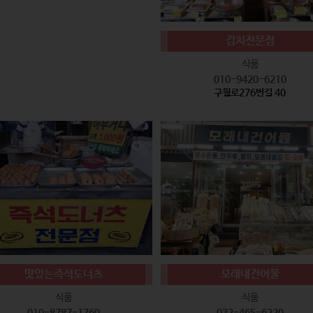
김치전문점
식품
010-9420-6210
구월로276번길 40
맛있는즉석도너츠
모래내건어물
식품
식품
010-8787-1760
032-465-6220