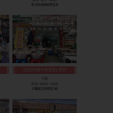
호구포로800번길 8
싱싱건어물THE맛있는반찬
식품
010-2436-1429
구월로276번길 56