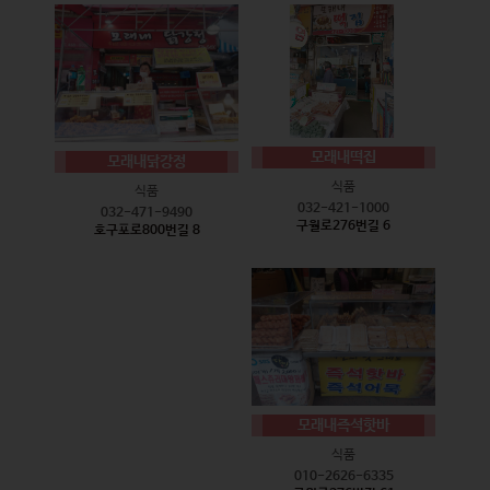
모래내떡집
모래내닭강정
식품
식품
032-421-1000
032-471-9490
구월로276번길 6
호구포로800번길 8
모래내즉석핫바
식품
010-2626-6335