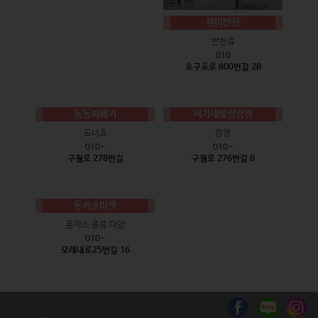
본미반찬
반찬류
010
호구포로 800번길 28
동동꽈배기
서기네말랑강정
도너츠
강정
010-
010-
구월로 278번길
구월로 276번길 8
돈카츠마켓
돈까스 종류 다양
010-
모래내로25번길 16