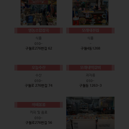
영농조합잡곡
모래내전집
식품
식품
010-
-
구월로276번길 62
구월4동1268
오늘수산
모래내떡갈비
수산
과자류
010-
010-
구월로 276번길 74
구월동 1263-3
까페봄봄
커피 및 음료
010-
구월로276번길 56