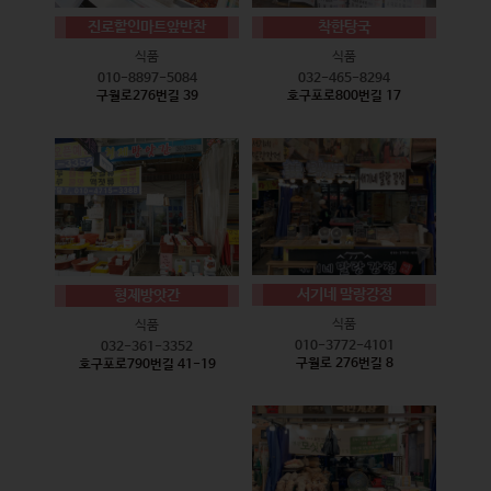
진로할인마트앞반찬
착한탕국
식품
식품
010-8897-5084
032-465-8294
구월로276번길 39
호구포로800번길 17
서기네 말랑강정
형제방앗간
식품
식품
010-3772-4101
032-361-3352
구월로 276번길 8
호구포로790번길 41-19