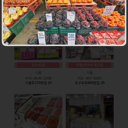
식품
식품
010-9528-3759
032-468-6024
구월로276번길 17
구월로276번길 29
장수식품
전통즉석수제강정
식품
식품
010-2638-2358
032-467-0265
구월로276번길 29
호구포로800번길 28