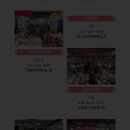
궁중떡집
식품
032-468-5088
3호구포로800번길 8
건강짱백화점
견과류
032-468-9887
구월로276번길 32
김치전문점
식품
010-9420-6210
구월로276번길 40