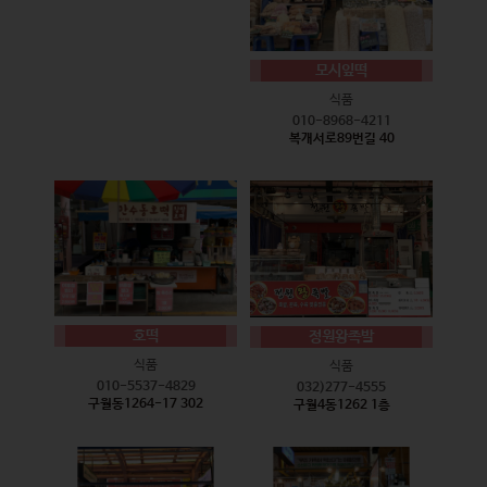
모시잎떡
식품
010-8968-4211
복개서로89번길 40
호떡
정원왕족발
식품
식품
010-5537-4829
032)277-4555
구월동1264-17 302
구월4동1262 1층