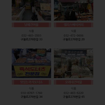
남해건어물
델리스베이커리
식품
식품
032-465-3503
032-472-0606
구월로276번길 33
구월로276번길 20
맛있는즉석도너츠
모래내건어물
식품
식품
010-8787-1760
032-465-6220
구월로276번길 34
구월로276번길 45