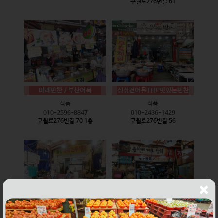
구월로276번길 61
미래반찬 / 부산어묵
싱싱건어물THE맛있는반찬
식품
식품
010-2596-8847
010-2436-1429
구월로276번길 70 1층
구월로276번길 56
웰빙즉석손두부
윤하네건어물