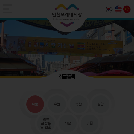
취급품목
식품
수산
축산
농산
의류
화장품
식당
기타
및 잡화