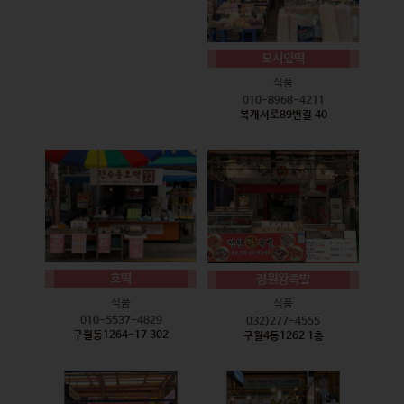
모시잎떡
식품
010-8968-4211
복개서로89번길 40
호떡
정원왕족발
식품
식품
010-5537-4829
032)277-4555
구월동1264-17 302
구월4동1262 1층