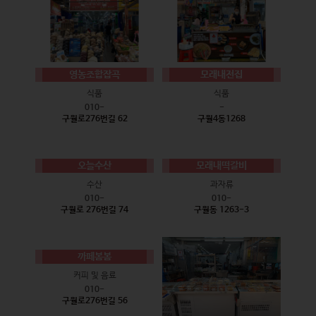
영농조합잡곡
모래내전집
식품
식품
010-
-
구월로276번길 62
구월4동1268
오늘수산
모래내떡갈비
수산
과자류
010-
010-
구월로 276번길 74
구월동 1263-3
까페봄봄
커피 및 음료
010-
구월로276번길 56