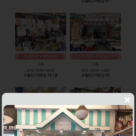
구월로276번길 61
미래반찬 / 부산어묵
싱싱건어물THE맛있는반찬
식품
식품
010-2596-8847
010-2436-1429
구월로276번길 70 1층
구월로276번길 56
웰빙즉석손두부
윤하네건어물