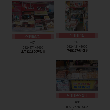
모래내떡집
모래내닭강정
식품
식품
032-421-1000
032-471-9490
구월로276번길 6
호구포로800번길 8
모래내즉석핫바
식품
010-2626-6335