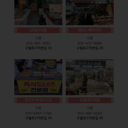
남해건어물
델리스베이커리
식품
식품
032-465-3503
032-472-0606
구월로276번길 33
구월로276번길 20
맛있는즉석도너츠
모래내건어물
식품
식품
010-8787-1760
032-465-6220
구월로276번길 34
구월로276번길 45