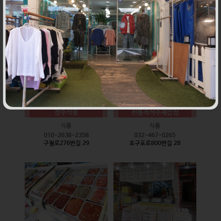
식품
식품
010-9528-3759
032-468-6024
구월로276번길 17
구월로276번길 29
장수식품
전통즉석수제강정
식품
식품
010-2638-2358
032-467-0265
구월로276번길 29
호구포로800번길 28