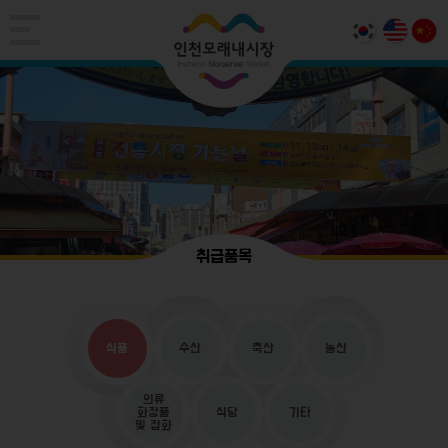
취급품목
식품
수산
축산
농산
의류
화장품
식당
기타
및 잡화