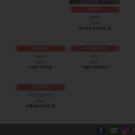
본미반찬
반찬류
010
호구포로 800번길 28
동동꽈배기
서기네말랑강정
도너츠
강정
010-
010-
구월로 278번길
구월로 276번길 8
돈카츠마켓
돈까스 종류 다양
010-
모래내로25번길 16