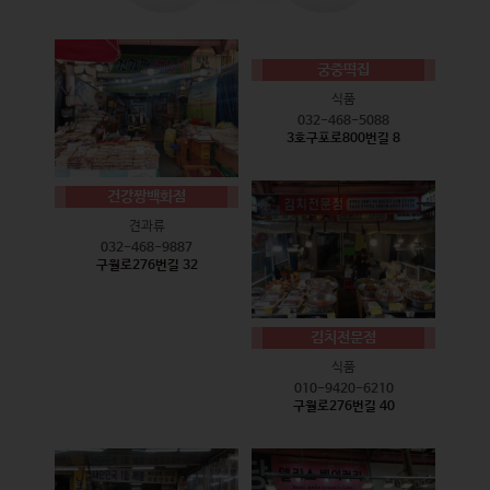
궁중떡집
식품
032-468-5088
3호구포로800번길 8
건강짱백화점
견과류
032-468-9887
구월로276번길 32
김치전문점
식품
010-9420-6210
구월로276번길 40