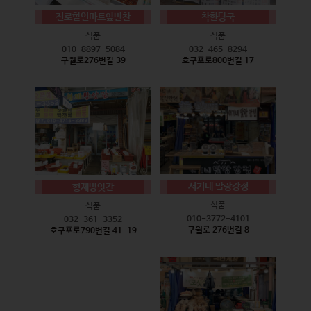
진로할인마트앞반찬
착한탕국
식품
식품
010-8897-5084
032-465-8294
구월로276번길 39
호구포로800번길 17
서기네 말랑강정
형제방앗간
식품
식품
010-3772-4101
032-361-3352
구월로 276번길 8
호구포로790번길 41-19