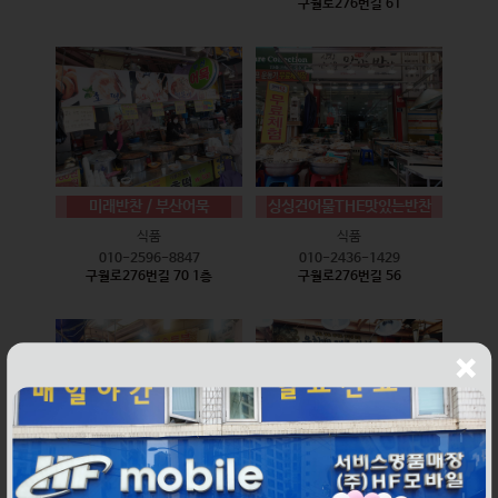
구월로276번길 61
미래반찬 / 부산어묵
싱싱건어물THE맛있는반찬
식품
식품
010-2596-8847
010-2436-1429
구월로276번길 70 1층
구월로276번길 56
웰빙즉석손두부
윤하네건어물