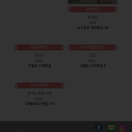
본미반찬
반찬류
010
호구포로 800번길 28
동동꽈배기
서기네말랑강정
도너츠
강정
010-
010-
구월로 278번길
구월로 276번길 8
돈카츠마켓
돈까스 종류 다양
010-
모래내로25번길 16