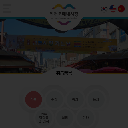
취급품목
식품
수산
축산
농산
의류
화장품
식당
기타
및 잡화