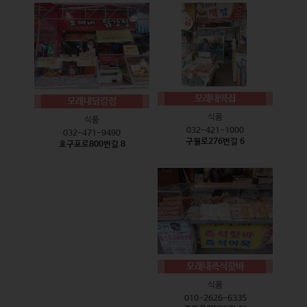
모래내떡집
모래내닭강정
식품
식품
032-421-1000
032-471-9490
구월로276번길 6
호구포로800번길 8
모래내즉석핫바
식품
010-2626-6335