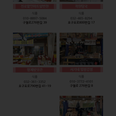
진로할인마트앞반찬
착한탕국
식품
식품
010-8897-5084
032-465-8294
구월로276번길 39
호구포로800번길 17
서기네 말랑강정
형제방앗간
식품
식품
010-3772-4101
032-361-3352
구월로 276번길 8
호구포로790번길 41-19