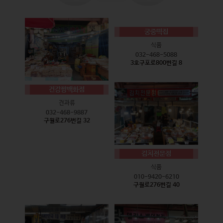
궁중떡집
식품
032-468-5088
3호구포로800번길 8
건강짱백화점
견과류
032-468-9887
구월로276번길 32
김치전문점
식품
010-9420-6210
구월로276번길 40