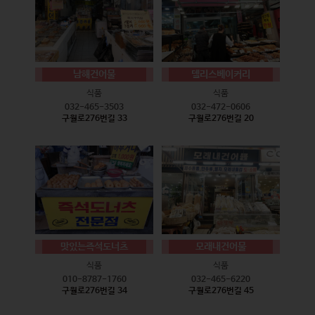
남해건어물
델리스베이커리
식품
식품
032-465-3503
032-472-0606
구월로276번길 33
구월로276번길 20
맛있는즉석도너츠
모래내건어물
식품
식품
010-8787-1760
032-465-6220
구월로276번길 34
구월로276번길 45