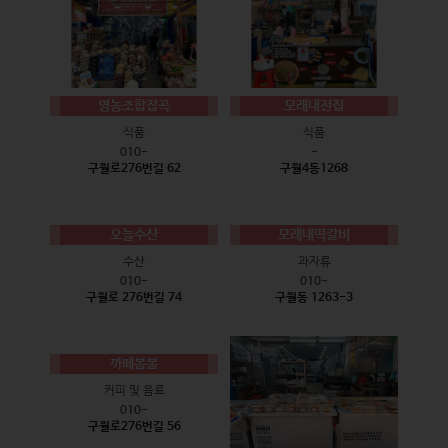
영농조합잡곡
모래내전집
식품
식품
010-
-
구월로276번길 62
구월4동1268
오늘수산
모래내떡갈비
수산
과자류
010-
010-
구월로 276번길 74
구월동 1263-3
까페봄봄
커피 및 음료
010-
구월로276번길 56