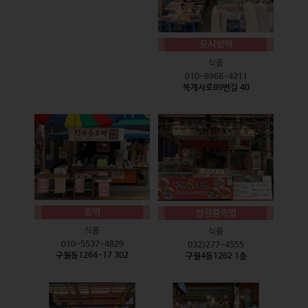
모시잎떡
식품
010-8968-4211
복개서로89번길 40
호떡
정원왕족발
식품
식품
010-5537-4829
032)277-4555
구월동1264-17 302
구월4동1262 1층