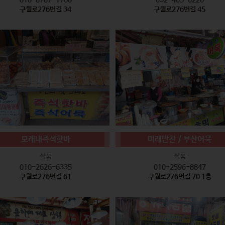
구월로276번길 34
구월로276번길 45
모래내즉석핫바
미래반찬 / 부산어묵
식품
식품
010-2626-6335
010-2596-8847
구월로276번길 61
구월로276번길 70 1층