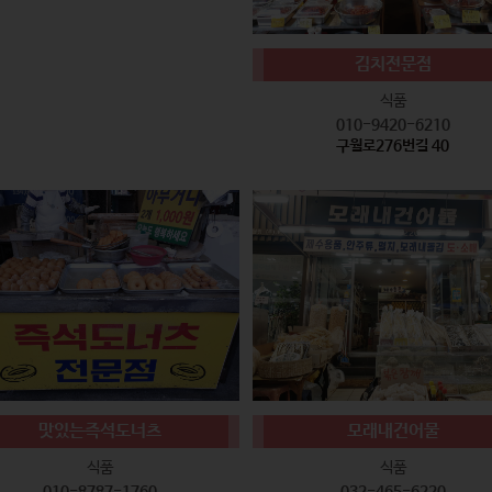
김치전문점
식품
010-9420-6210
구월로276번길 40
맛있는즉석도너츠
모래내건어물
식품
식품
010-8787-1760
032-465-6220