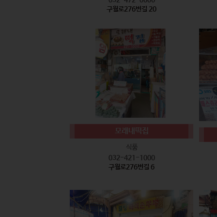
구월로276번길 20
모래내떡집
식품
032-421-1000
구월로276번길 6