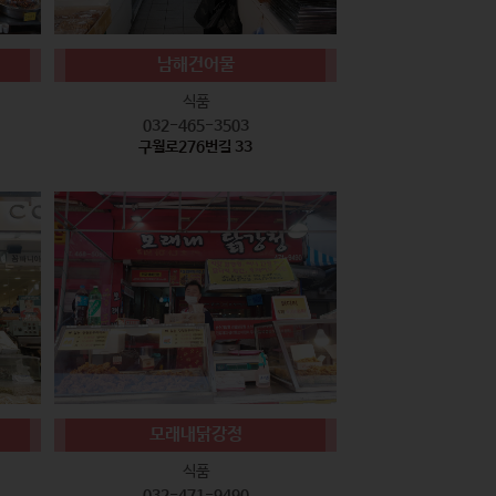
남해건어물
식품
032-465-3503
구월로276번길 33
모래내닭강정
식품
032-471-9490