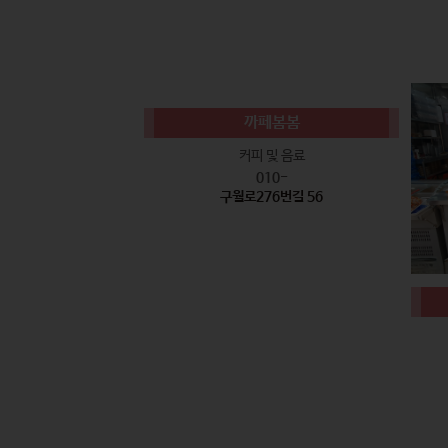
까페봄봄
커피 및 음료
010-
구월로276번길 56