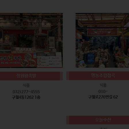
영농조합잡곡
정원왕족발
식품
식품
010-
032)277-4555
구월로276번길 62
구월4동1262 1층
오늘수산