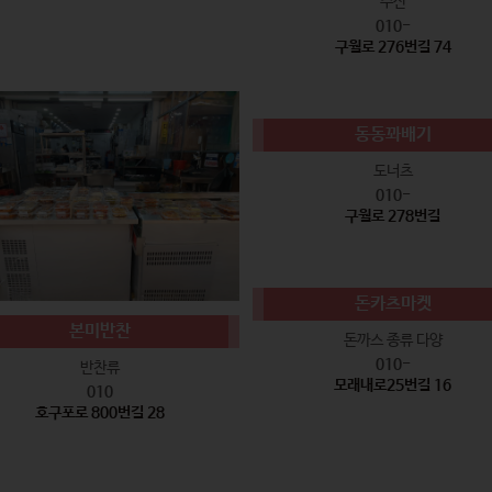
수산
010-
구월로 276번길 74
동동꽈배기
도너츠
010-
구월로 278번길
돈카츠마켓
본미반찬
돈까스 종류 다양
010-
반찬류
모래내로25번길 16
010
호구포로 800번길 28