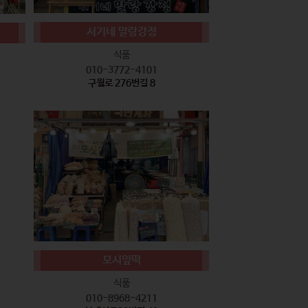
서기네 말랑강정
식품
010-3772-4101
구월로 276번길 8
모시잎떡
식품
010-8968-4211