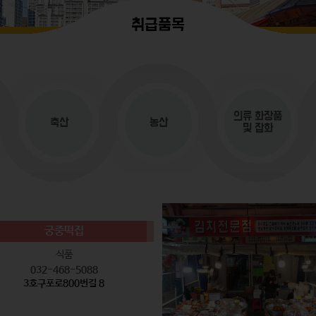
취급품목
의류
화장품
축산
농산
및 잡화
궁중떡집
식품
032-468-5088
3호구포로800번길 8