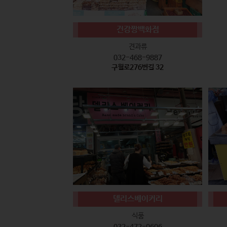
건강짱백화점
견과류
032-468-9887
구월로276번길 32
델리스베이커리
식품
032-472-0606