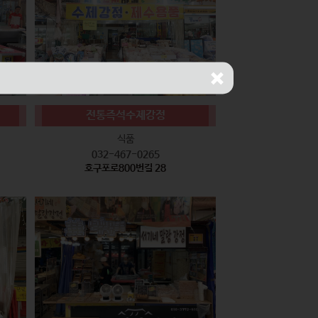
전통즉석수제강정
식품
032-467-0265
호구포로800번길 28