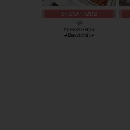
진로할인마트앞반찬
식품
010-8897-5084
구월로276번길 39