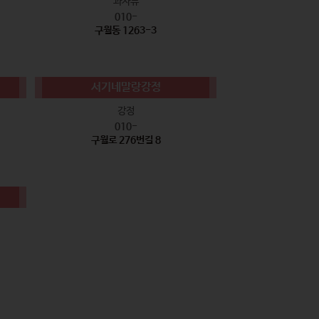
과자류
010-
구월동 1263-3
서기네말랑강정
강정
010-
구월로 276번길 8