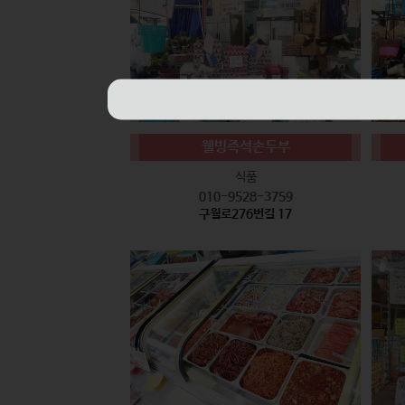
웰빙즉석손두부
식품
010-9528-3759
구월로276번길 17