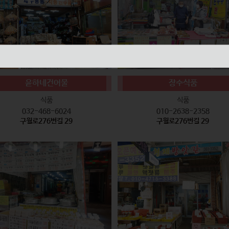
윤하네건어물
장수식품
식품
식품
032-468-6024
010-2638-2358
구월로276번길 29
구월로276번길 29