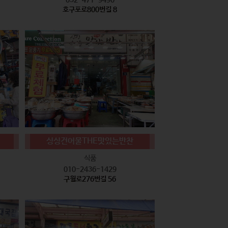
호구포로800번길 8
싱싱건어물THE맛있는반찬
식품
010-2436-1429
구월로276번길 56