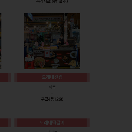
복개서로89번길 40
모래내전집
식품
-
구월4동1268
모래내떡갈비