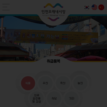
취급품목
식품
수산
축산
농산
의류
화장품
식당
기타
및 잡화