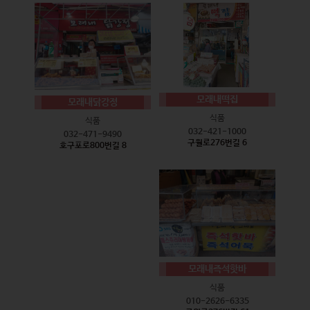
모래내떡집
모래내닭강정
식품
식품
032-421-1000
032-471-9490
구월로276번길 6
호구포로800번길 8
모래내즉석핫바
식품
010-2626-6335