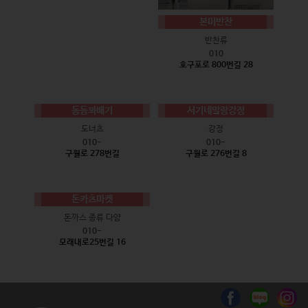
본미반찬
반찬류
010
호구포로 800번길 28
동동꽈배기
서기네말랑강정
도너츠
강정
010-
010-
구월로 278번길
구월로 276번길 8
돈카츠마켓
돈까스 종류 다양
010-
모래내로25번길 16