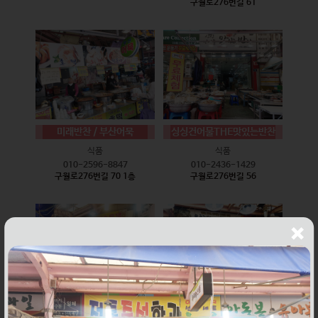
구월로276번길 61
미래반찬 / 부산어묵
싱싱건어물THE맛있는반찬
식품
식품
010-2596-8847
010-2436-1429
구월로276번길 70 1층
구월로276번길 56
웰빙즉석손두부
윤하네건어물