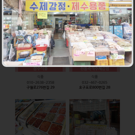
식품
식품
010-9528-3759
032-468-6024
구월로276번길 17
구월로276번길 29
장수식품
전통즉석수제강정
식품
식품
010-2638-2358
032-467-0265
구월로276번길 29
호구포로800번길 28