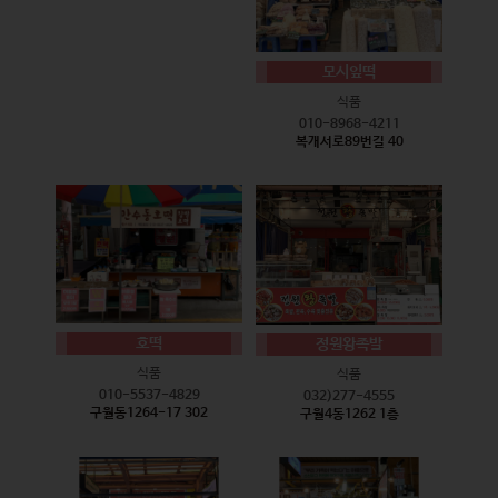
모시잎떡
식품
010-8968-4211
복개서로89번길 40
호떡
정원왕족발
식품
식품
010-5537-4829
032)277-4555
구월동1264-17 302
구월4동1262 1층