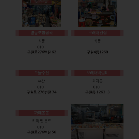
영농조합잡곡
모래내전집
식품
식품
010-
-
구월로276번길 62
구월4동1268
오늘수산
모래내떡갈비
수산
과자류
010-
010-
구월로 276번길 74
구월동 1263-3
까페봄봄
커피 및 음료
010-
구월로276번길 56