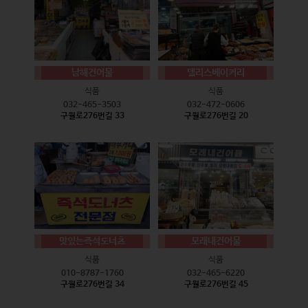
남해건어물
델리스베이커리
식품
식품
032-465-3503
032-472-0606
구월로276번길 33
구월로276번길 20
맛있는즉석도너츠
모래내건어물
식품
식품
010-8787-1760
032-465-6220
구월로276번길 34
구월로276번길 45