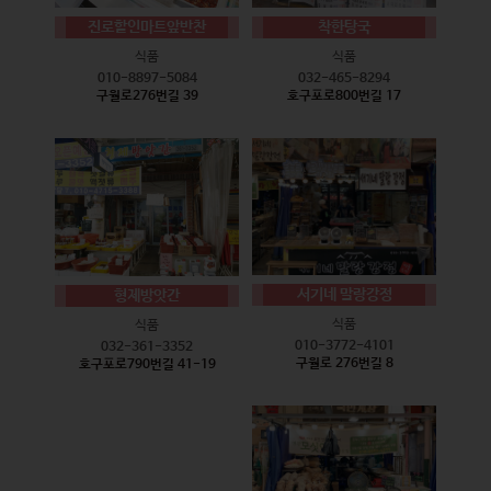
진로할인마트앞반찬
착한탕국
식품
식품
010-8897-5084
032-465-8294
구월로276번길 39
호구포로800번길 17
서기네 말랑강정
형제방앗간
식품
식품
010-3772-4101
032-361-3352
구월로 276번길 8
호구포로790번길 41-19