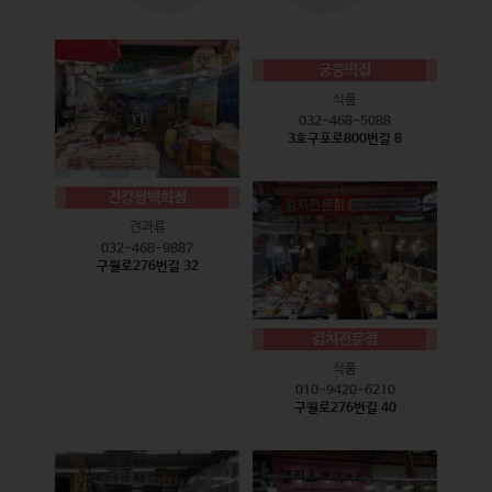
궁중떡집
식품
032-468-5088
3호구포로800번길 8
건강짱백화점
견과류
032-468-9887
구월로276번길 32
김치전문점
식품
010-9420-6210
구월로276번길 40