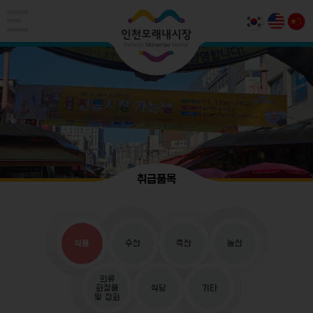
취급품목
식품
수산
축산
농산
의류
화장품
식당
기타
및 잡화