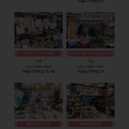
구월로276번길 61
미래반찬 / 부산어묵
싱싱건어물THE맛있는반찬
식품
식품
010-2596-8847
010-2436-1429
구월로276번길 70 1층
구월로276번길 56
웰빙즉석손두부
윤하네건어물