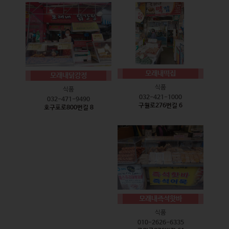
모래내떡집
모래내닭강정
식품
식품
032-421-1000
032-471-9490
구월로276번길 6
호구포로800번길 8
모래내즉석핫바
식품
010-2626-6335