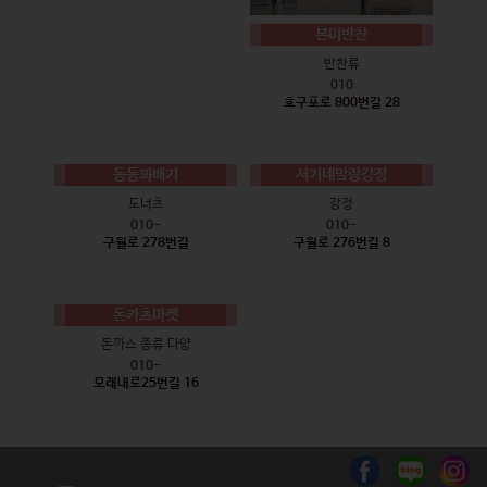
본미반찬
반찬류
010
호구포로 800번길 28
동동꽈배기
서기네말랑강정
도너츠
강정
010-
010-
구월로 278번길
구월로 276번길 8
돈카츠마켓
돈까스 종류 다양
010-
모래내로25번길 16