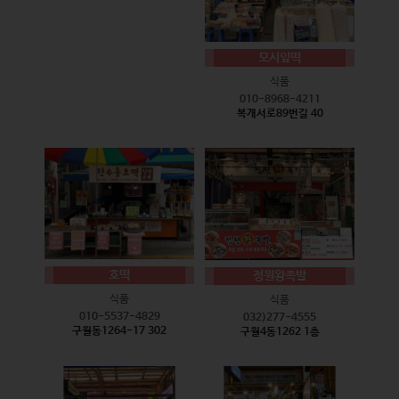
모시잎떡
식품
010-8968-4211
복개서로89번길 40
호떡
정원왕족발
식품
식품
010-5537-4829
032)277-4555
구월동1264-17 302
구월4동1262 1층