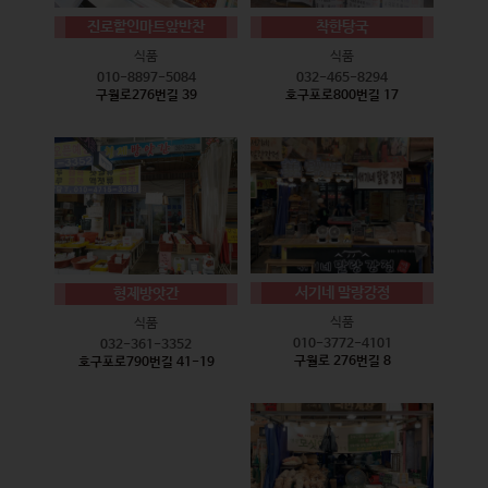
진로할인마트앞반찬
착한탕국
식품
식품
010-8897-5084
032-465-8294
구월로276번길 39
호구포로800번길 17
서기네 말랑강정
형제방앗간
식품
식품
010-3772-4101
032-361-3352
구월로 276번길 8
호구포로790번길 41-19