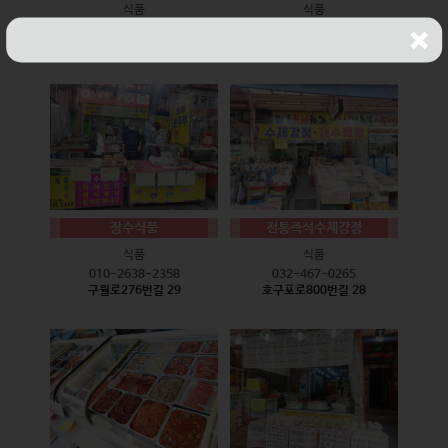
식품
식품
010-9528-3759
032-468-6024
구월로276번길 17
구월로276번길 29
장수식품
전통즉석수제강정
식품
식품
010-2638-2358
032-467-0265
구월로276번길 29
호구포로800번길 28