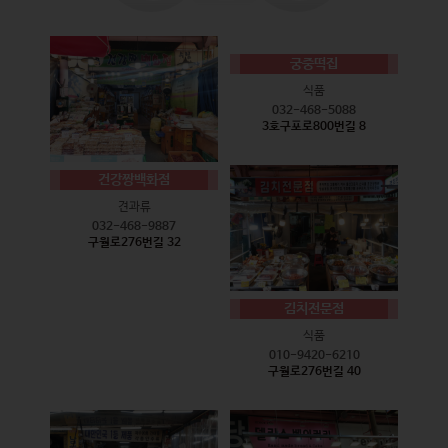
궁중떡집
식품
032-468-5088
3호구포로800번길 8
건강짱백화점
견과류
032-468-9887
구월로276번길 32
김치전문점
식품
010-9420-6210
구월로276번길 40