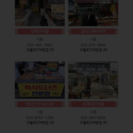
남해건어물
델리스베이커리
식품
식품
032-465-3503
032-472-0606
구월로276번길 33
구월로276번길 20
맛있는즉석도너츠
모래내건어물
식품
식품
010-8787-1760
032-465-6220
구월로276번길 34
구월로276번길 45