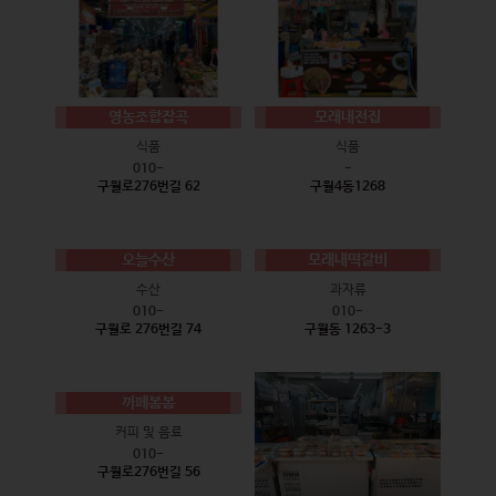
영농조합잡곡
모래내전집
식품
식품
010-
-
구월로276번길 62
구월4동1268
오늘수산
모래내떡갈비
수산
과자류
010-
010-
구월로 276번길 74
구월동 1263-3
까페봄봄
커피 및 음료
010-
구월로276번길 56