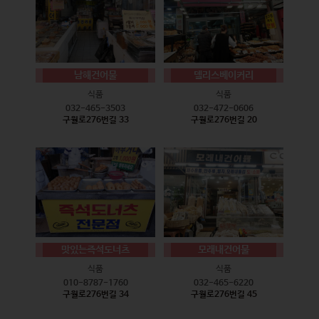
남해건어물
델리스베이커리
식품
식품
032-465-3503
032-472-0606
구월로276번길 33
구월로276번길 20
맛있는즉석도너츠
모래내건어물
식품
식품
010-8787-1760
032-465-6220
구월로276번길 34
구월로276번길 45