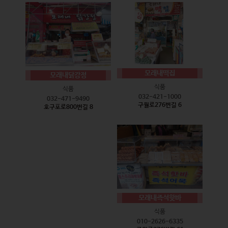
모래내떡집
모래내닭강정
식품
식품
032-421-1000
032-471-9490
구월로276번길 6
호구포로800번길 8
모래내즉석핫바
식품
010-2626-6335