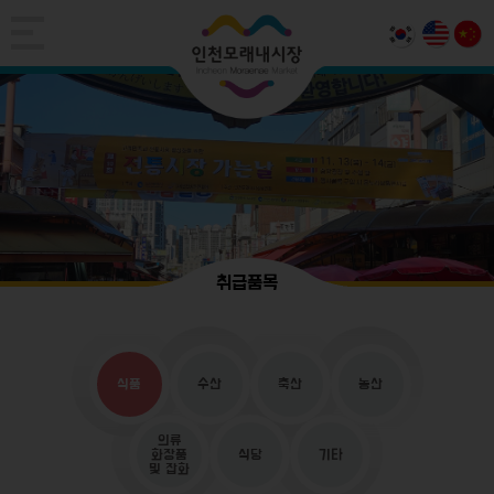
취급품목
식품
수산
축산
농산
의류
화장품
식당
기타
및 잡화