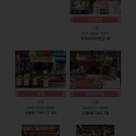
모시잎떡
식품
010-8968-4211
복개서로89번길 40
호떡
정원왕족발
식품
식품
010-5537-4829
032)277-4555
구월동1264-17 302
구월4동1262 1층