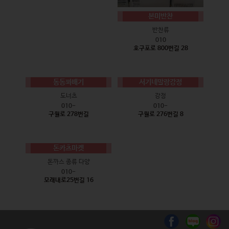
본미반찬
반찬류
010
호구포로 800번길 28
동동꽈배기
서기네말랑강정
도너츠
강정
010-
010-
구월로 278번길
구월로 276번길 8
돈카츠마켓
돈까스 종류 다양
010-
모래내로25번길 16