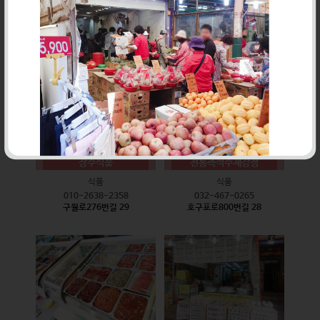
식품
식품
010-9528-3759
032-468-6024
구월로276번길 17
구월로276번길 29
장수식품
전통즉석수제강정
식품
식품
010-2638-2358
032-467-0265
구월로276번길 29
호구포로800번길 28