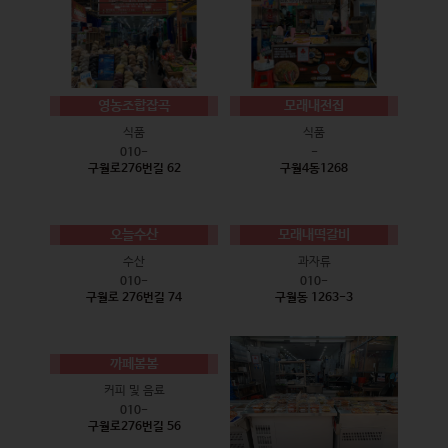
영농조합잡곡
모래내전집
식품
식품
010-
-
구월로276번길 62
구월4동1268
오늘수산
모래내떡갈비
수산
과자류
010-
010-
구월로 276번길 74
구월동 1263-3
까페봄봄
커피 및 음료
010-
구월로276번길 56