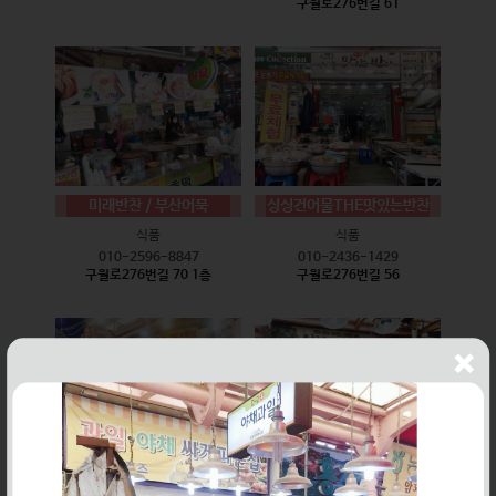
구월로276번길 61
미래반찬 / 부산어묵
싱싱건어물THE맛있는반찬
식품
식품
010-2596-8847
010-2436-1429
구월로276번길 70 1층
구월로276번길 56
웰빙즉석손두부
윤하네건어물