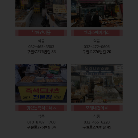
남해건어물
델리스베이커리
식품
식품
032-465-3503
032-472-0606
구월로276번길 33
구월로276번길 20
맛있는즉석도너츠
모래내건어물
식품
식품
010-8787-1760
032-465-6220
구월로276번길 34
구월로276번길 45