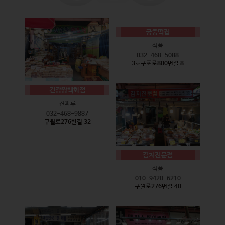
궁중떡집
식품
032-468-5088
3호구포로800번길 8
건강짱백화점
견과류
032-468-9887
구월로276번길 32
김치전문점
식품
010-9420-6210
구월로276번길 40