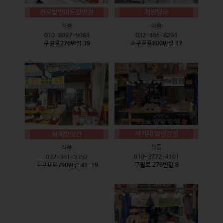
진로할인마트앞반찬
착한탕국
식품
식품
010-8897-5084
032-465-8294
구월로276번길 39
호구포로800번길 17
서기네 말랑강정
형제방앗간
식품
식품
010-3772-4101
032-361-3352
구월로 276번길 8
호구포로790번길 41-19