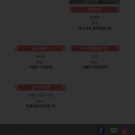
본미반찬
반찬류
010
호구포로 800번길 28
동동꽈배기
서기네말랑강정
도너츠
강정
010-
010-
구월로 278번길
구월로 276번길 8
돈카츠마켓
돈까스 종류 다양
010-
모래내로25번길 16