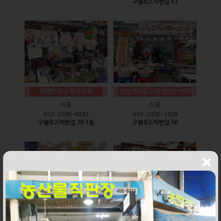
구월로276번길 61
미래반찬 / 부산어묵
싱싱건어물THE맛있는반찬
식품
식품
010-2596-8847
010-2436-1429
구월로276번길 70 1층
구월로276번길 56
웰빙즉석손두부
윤하네건어물