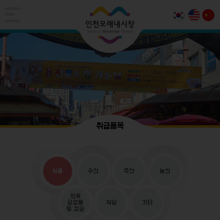
취급품목
식품
수산
축산
농산
의류
화장품
식당
기타
및 잡화