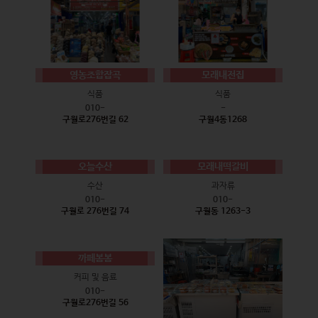
영농조합잡곡
모래내전집
식품
식품
010-
-
구월로276번길 62
구월4동1268
오늘수산
모래내떡갈비
수산
과자류
010-
010-
구월로 276번길 74
구월동 1263-3
까페봄봄
커피 및 음료
010-
구월로276번길 56