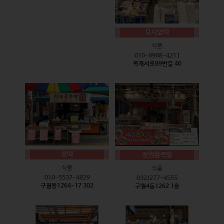
모시잎떡
식품
010-8968-4211
복개서로89번길 40
호떡
정원왕족발
식품
식품
010-5537-4829
032)277-4555
구월동1264-17 302
구월4동1262 1층