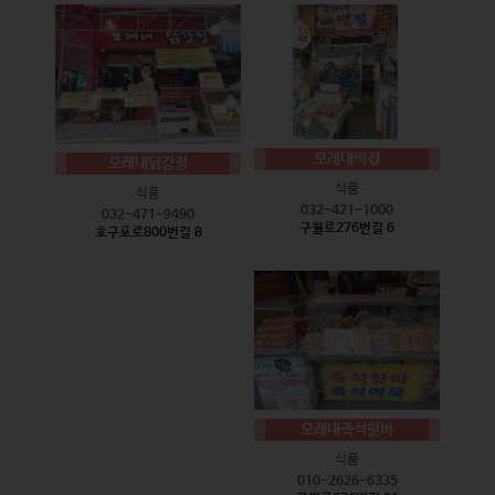
모래내떡집
모래내닭강정
식품
식품
032-421-1000
032-471-9490
구월로276번길 6
호구포로800번길 8
모래내즉석핫바
식품
010-2626-6335