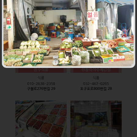
식품
식품
010-9528-3759
032-468-6024
구월로276번길 17
구월로276번길 29
장수식품
전통즉석수제강정
식품
식품
010-2638-2358
032-467-0265
구월로276번길 29
호구포로800번길 28