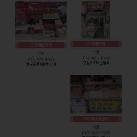
모래내떡집
모래내닭강정
식품
식품
032-421-1000
032-471-9490
구월로276번길 6
호구포로800번길 8
모래내즉석핫바
식품
010-2626-6335