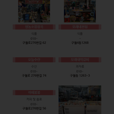
영농조합잡곡
모래내전집
식품
식품
010-
-
구월로276번길 62
구월4동1268
오늘수산
모래내떡갈비
수산
과자류
010-
010-
구월로 276번길 74
구월동 1263-3
까페봄봄
커피 및 음료
010-
구월로276번길 56