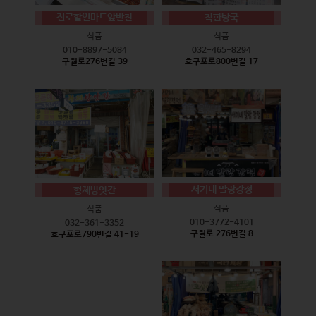
진로할인마트앞반찬
착한탕국
식품
식품
010-8897-5084
032-465-8294
구월로276번길 39
호구포로800번길 17
서기네 말랑강정
형제방앗간
식품
식품
010-3772-4101
032-361-3352
구월로 276번길 8
호구포로790번길 41-19