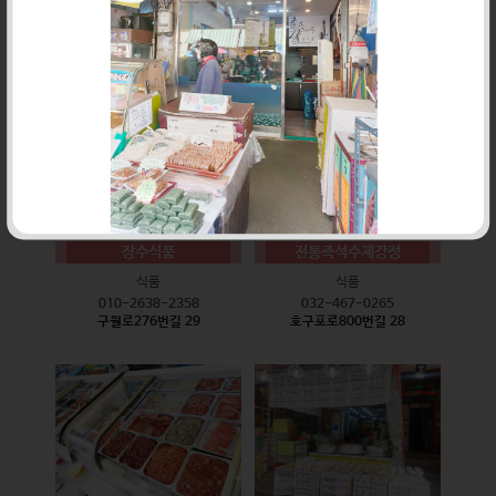
식품
식품
010-9528-3759
032-468-6024
구월로276번길 17
구월로276번길 29
장수식품
전통즉석수제강정
식품
식품
010-2638-2358
032-467-0265
구월로276번길 29
호구포로800번길 28