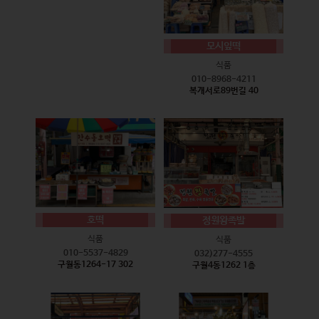
모시잎떡
식품
010-8968-4211
복개서로89번길 40
호떡
정원왕족발
식품
식품
010-5537-4829
032)277-4555
구월동1264-17 302
구월4동1262 1층