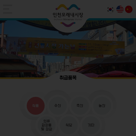
취급품목
식품
수산
축산
농산
의류
화장품
식당
기타
및 잡화