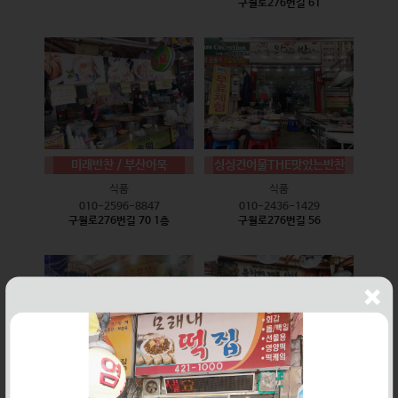
구월로276번길 61
미래반찬 / 부산어묵
싱싱건어물THE맛있는반찬
식품
식품
010-2596-8847
010-2436-1429
구월로276번길 70 1층
구월로276번길 56
웰빙즉석손두부
윤하네건어물