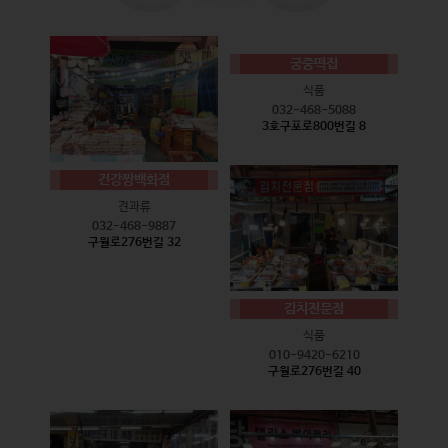
궁중떡집
식품
032-468-5088
3호구포로800번길 8
건강짱백화점
견과류
032-468-9887
구월로276번길 32
김치전문점
식품
010-9420-6210
구월로276번길 40