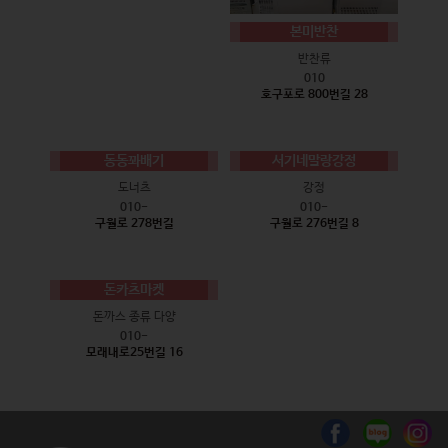
본미반찬
반찬류
010
호구포로 800번길 28
동동꽈배기
서기네말랑강정
도너츠
강정
010-
010-
구월로 278번길
구월로 276번길 8
돈카츠마켓
돈까스 종류 다양
010-
모래내로25번길 16