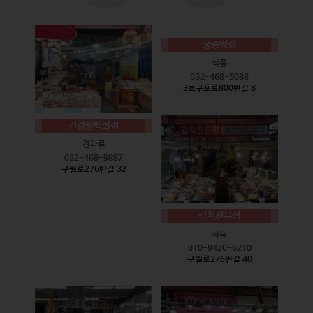
궁중떡집
식품
032-468-5088
3호구포로800번길 8
건강짱백화점
견과류
032-468-9887
구월로276번길 32
김치전문점
식품
010-9420-6210
구월로276번길 40