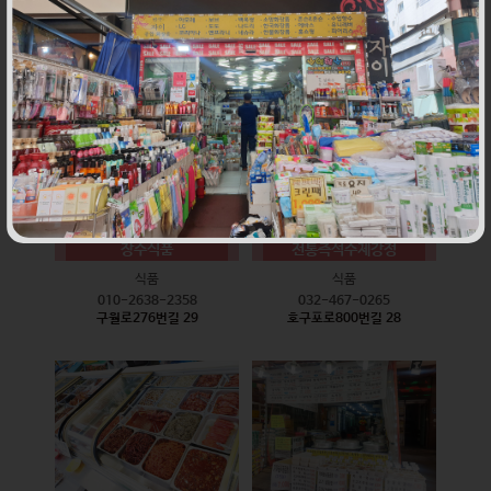
식품
식품
010-9528-3759
032-468-6024
구월로276번길 17
구월로276번길 29
장수식품
전통즉석수제강정
식품
식품
010-2638-2358
032-467-0265
구월로276번길 29
호구포로800번길 28