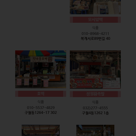
모시잎떡
식품
010-8968-4211
복개서로89번길 40
호떡
정원왕족발
식품
식품
010-5537-4829
032)277-4555
구월동1264-17 302
구월4동1262 1층