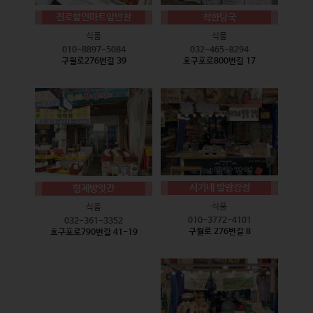
진로할인마트앞반찬
착한탕국
식품
식품
010-8897-5084
032-465-8294
구월로276번길 39
호구포로800번길 17
서기네 말랑강정
형제방앗간
식품
식품
010-3772-4101
032-361-3352
구월로 276번길 8
호구포로790번길 41-19