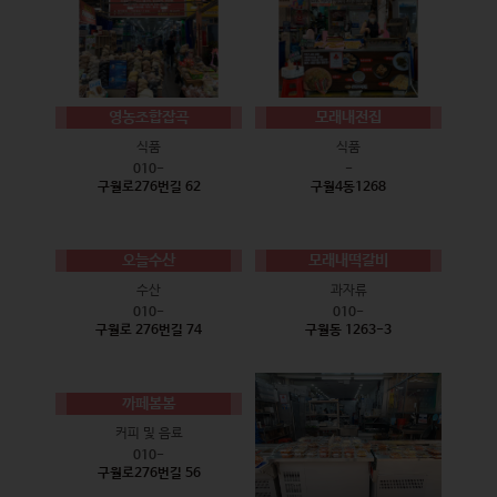
영농조합잡곡
모래내전집
식품
식품
010-
-
구월로276번길 62
구월4동1268
오늘수산
모래내떡갈비
수산
과자류
010-
010-
구월로 276번길 74
구월동 1263-3
까페봄봄
커피 및 음료
010-
구월로276번길 56