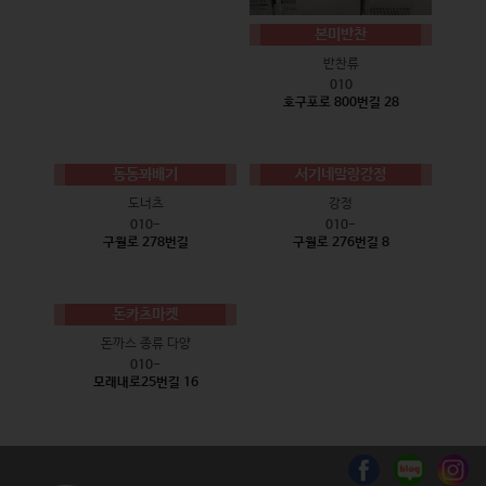
본미반찬
반찬류
010
호구포로 800번길 28
동동꽈배기
서기네말랑강정
도너츠
강정
010-
010-
구월로 278번길
구월로 276번길 8
돈카츠마켓
돈까스 종류 다양
010-
모래내로25번길 16