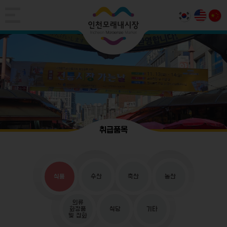
취급품목
식품
수산
축산
농산
의류
화장품
식당
기타
및 잡화