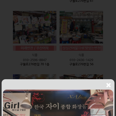
구월로276번길 61
미래반찬 / 부산어묵
싱싱건어물THE맛있는반찬
식품
식품
010-2596-8847
010-2436-1429
구월로276번길 70 1층
구월로276번길 56
웰빙즉석손두부
윤하네건어물