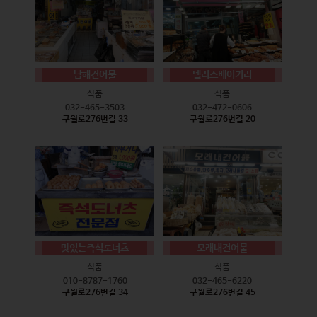
남해건어물
델리스베이커리
식품
식품
032-465-3503
032-472-0606
구월로276번길 33
구월로276번길 20
맛있는즉석도너츠
모래내건어물
식품
식품
010-8787-1760
032-465-6220
구월로276번길 34
구월로276번길 45