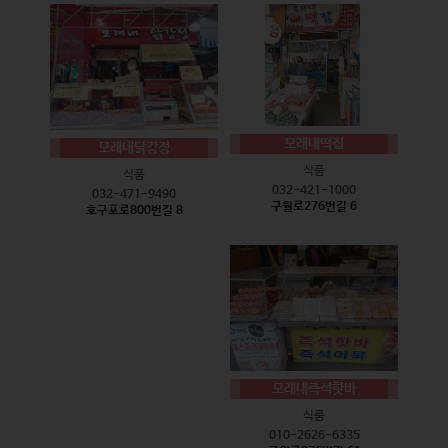
모래내떡집
모래내닭강정
식품
식품
032-421-1000
032-471-9490
구월로276번길 6
호구포로800번길 8
모래내즉석핫바
식품
010-2626-6335