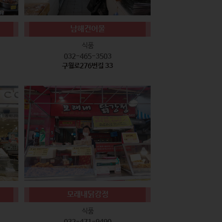
남해건어물
식품
032-465-3503
구월로276번길 33
모래내닭강정
식품
032-471-9490