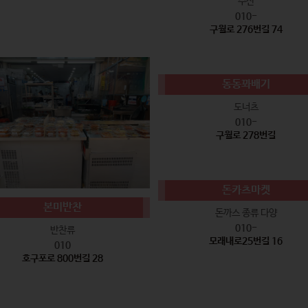
수산
010-
구월로 276번길 74
동동꽈배기
도너츠
010-
구월로 278번길
돈카츠마켓
본미반찬
돈까스 종류 다양
010-
반찬류
모래내로25번길 16
010
호구포로 800번길 28