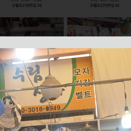
구월로276번길 34
구월로276번길 45
모래내즉석핫바
미래반찬 / 부산어묵
식품
식품
010-2626-6335
010-2596-8847
구월로276번길 61
구월로276번길 70 1층