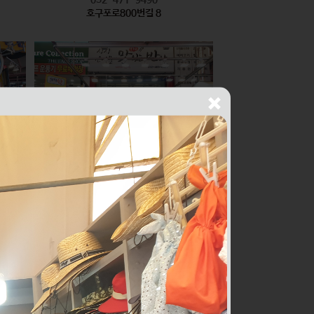
호구포로800번길 8
싱싱건어물THE맛있는반찬
식품
010-2436-1429
구월로276번길 56