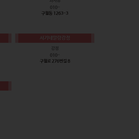
과자류
010-
구월동 1263-3
서기네말랑강정
강정
010-
구월로 276번길 8