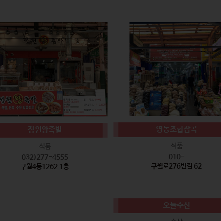
영농조합잡곡
정원왕족발
식품
식품
010-
032)277-4555
구월로276번길 62
구월4동1262 1층
오늘수산