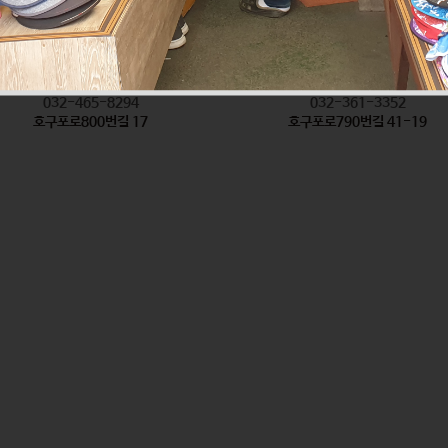
착한탕국
형제방앗간
식품
식품
032-465-8294
032-361-3352
호구포로800번길 17
호구포로790번길 41-19