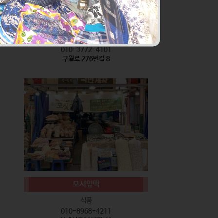
서기네 말랑강정
식품
010-3772-4101
구월로 276번길 8
모시잎떡
식품
010-8968-4211