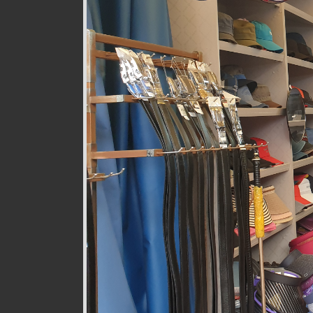
웰빙즉석손두부
식품
010-9528-3759
구월로276번길 17