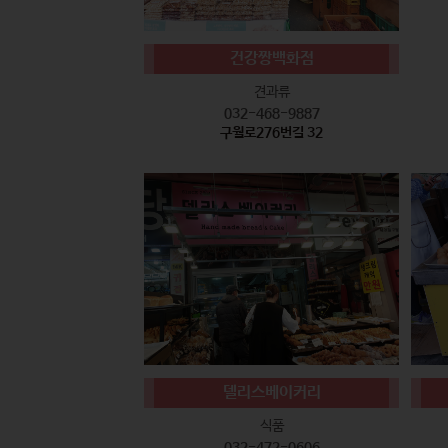
건강짱백화점
견과류
032-468-9887
구월로276번길 32
델리스베이커리
식품
032-472-0606