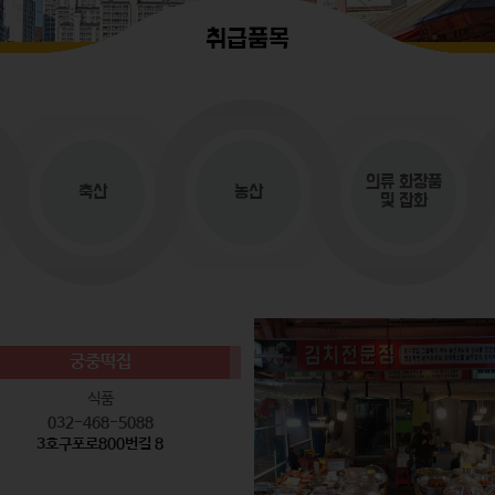
취급품목
의류
화장품
축산
농산
및 잡화
궁중떡집
식품
032-468-5088
3호구포로800번길 8