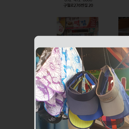
구월로276번길 20
모래내떡집
식품
032-421-1000
구월로276번길 6