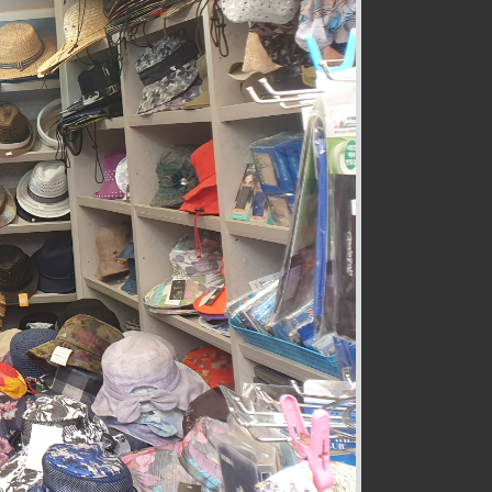
전통즉석수제강정
식품
032-467-0265
호구포로800번길 28