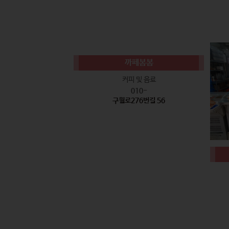
까페봄봄
커피 및 음료
010-
구월로276번길 56