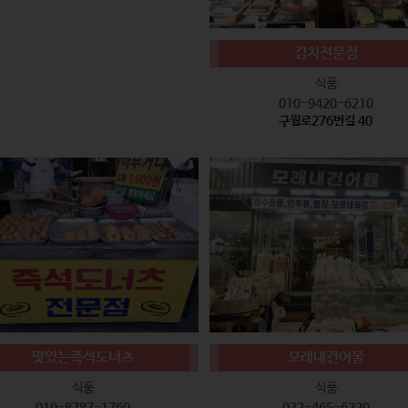
김치전문점
식품
010-9420-6210
구월로276번길 40
맛있는즉석도너츠
모래내건어물
식품
식품
010-8787-1760
032-465-6220