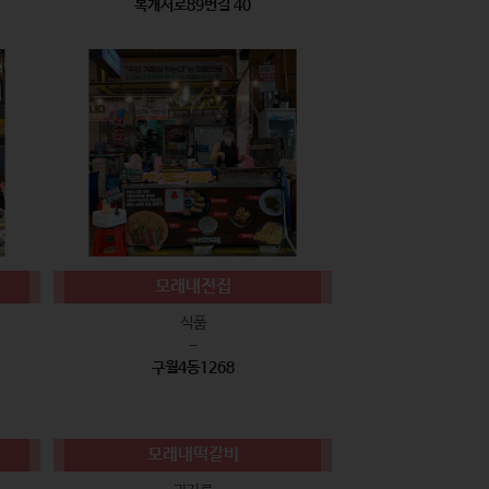
복개서로89번길 40
모래내전집
식품
-
구월4동1268
모래내떡갈비