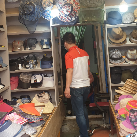
윤하네건어물
장수식품
식품
식품
032-468-6024
010-2638-2358
구월로276번길 29
구월로276번길 29