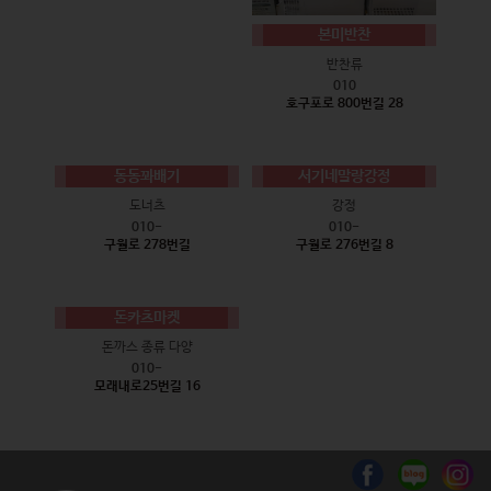
본미반찬
반찬류
010
호구포로 800번길 28
동동꽈배기
서기네말랑강정
도너츠
강정
010-
010-
구월로 278번길
구월로 276번길 8
돈카츠마켓
돈까스 종류 다양
010-
모래내로25번길 16