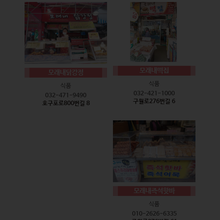
모래내떡집
모래내닭강정
식품
식품
032-421-1000
032-471-9490
구월로276번길 6
호구포로800번길 8
모래내즉석핫바
식품
010-2626-6335