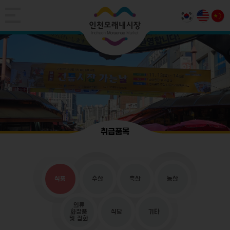
취급품목
식품
수산
축산
농산
의류
화장품
식당
기타
및 잡화