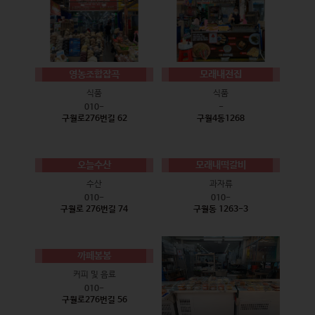
영농조합잡곡
모래내전집
식품
식품
010-
-
구월로276번길 62
구월4동1268
오늘수산
모래내떡갈비
수산
과자류
010-
010-
구월로 276번길 74
구월동 1263-3
까페봄봄
커피 및 음료
010-
구월로276번길 56