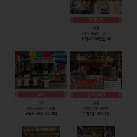
모시잎떡
식품
010-8968-4211
복개서로89번길 40
호떡
정원왕족발
식품
식품
010-5537-4829
032)277-4555
구월동1264-17 302
구월4동1262 1층