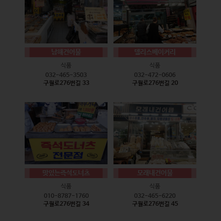
남해건어물
델리스베이커리
식품
식품
032-465-3503
032-472-0606
구월로276번길 33
구월로276번길 20
맛있는즉석도너츠
모래내건어물
식품
식품
010-8787-1760
032-465-6220
구월로276번길 34
구월로276번길 45