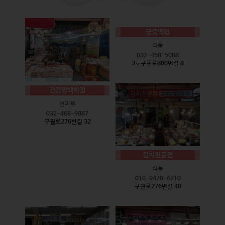
궁중떡집
식품
032-468-5088
3호구포로800번길 8
건강짱백화점
견과류
032-468-9887
구월로276번길 32
김치전문점
식품
010-9420-6210
구월로276번길 40