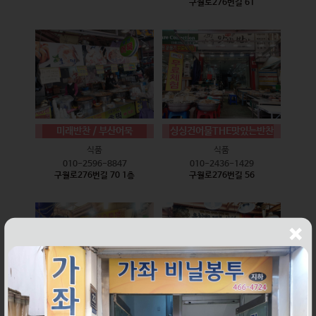
구월로276번길 61
미래반찬 / 부산어묵
싱싱건어물THE맛있는반찬
식품
식품
010-2596-8847
010-2436-1429
구월로276번길 70 1층
구월로276번길 56
웰빙즉석손두부
윤하네건어물