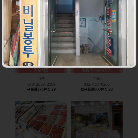
식품
식품
010-9528-3759
032-468-6024
구월로276번길 17
구월로276번길 29
장수식품
전통즉석수제강정
식품
식품
010-2638-2358
032-467-0265
구월로276번길 29
호구포로800번길 28