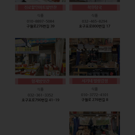
진로할인마트앞반찬
착한탕국
식품
식품
010-8897-5084
032-465-8294
구월로276번길 39
호구포로800번길 17
서기네 말랑강정
형제방앗간
식품
식품
010-3772-4101
032-361-3352
구월로 276번길 8
호구포로790번길 41-19