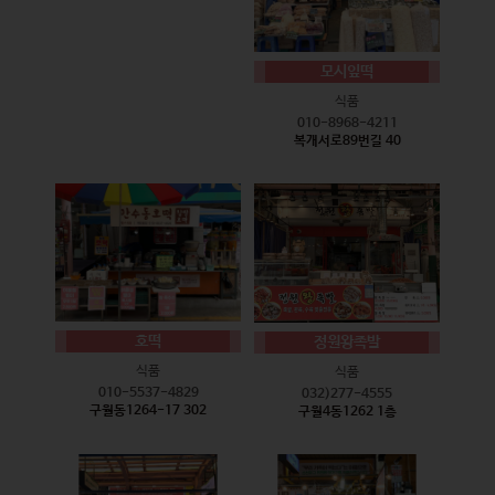
모시잎떡
식품
010-8968-4211
복개서로89번길 40
호떡
정원왕족발
식품
식품
010-5537-4829
032)277-4555
구월동1264-17 302
구월4동1262 1층