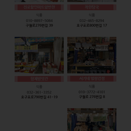
진로할인마트앞반찬
착한탕국
식품
식품
010-8897-5084
032-465-8294
구월로276번길 39
호구포로800번길 17
서기네 말랑강정
형제방앗간
식품
식품
010-3772-4101
032-361-3352
구월로 276번길 8
호구포로790번길 41-19