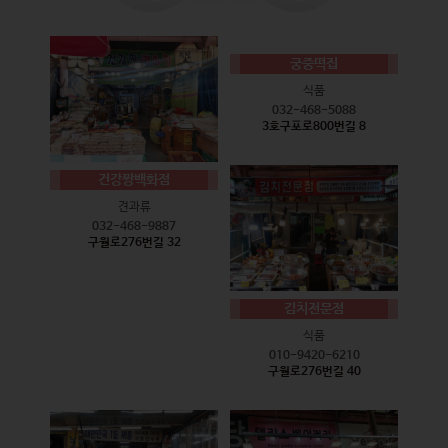
궁중떡집
식품
032-468-5088
3호구포로800번길 8
건강짱백화점
견과류
032-468-9887
구월로276번길 32
김치전문점
식품
010-9420-6210
구월로276번길 40