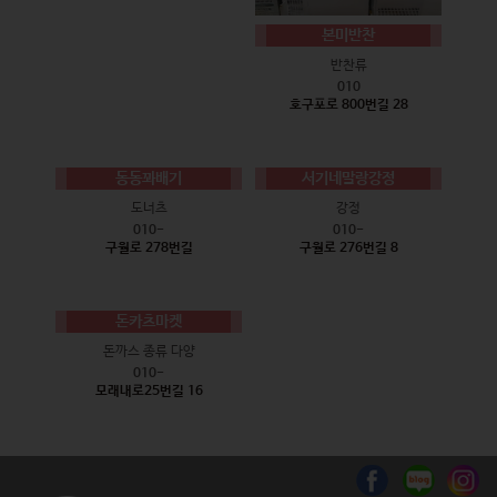
본미반찬
반찬류
010
호구포로 800번길 28
동동꽈배기
서기네말랑강정
도너츠
강정
010-
010-
구월로 278번길
구월로 276번길 8
돈카츠마켓
돈까스 종류 다양
010-
모래내로25번길 16