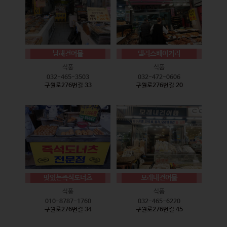
남해건어물
델리스베이커리
식품
식품
032-465-3503
032-472-0606
구월로276번길 33
구월로276번길 20
맛있는즉석도너츠
모래내건어물
식품
식품
010-8787-1760
032-465-6220
구월로276번길 34
구월로276번길 45