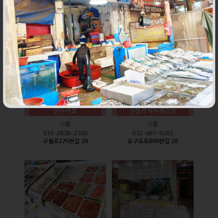
식품
식품
010-9528-3759
032-468-6024
구월로276번길 17
구월로276번길 29
장수식품
전통즉석수제강정
식품
식품
010-2638-2358
032-467-0265
구월로276번길 29
호구포로800번길 28