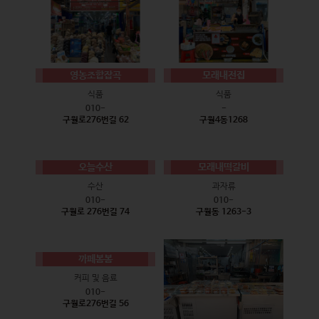
영농조합잡곡
모래내전집
식품
식품
010-
-
구월로276번길 62
구월4동1268
오늘수산
모래내떡갈비
수산
과자류
010-
010-
구월로 276번길 74
구월동 1263-3
까페봄봄
커피 및 음료
010-
구월로276번길 56