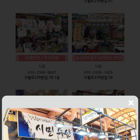
구월로276번길 61
미래반찬 / 부산어묵
싱싱건어물THE맛있는반찬
식품
식품
010-2596-8847
010-2436-1429
구월로276번길 70 1층
구월로276번길 56
웰빙즉석손두부
윤하네건어물