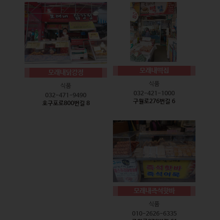
모래내떡집
모래내닭강정
식품
식품
032-421-1000
032-471-9490
구월로276번길 6
호구포로800번길 8
모래내즉석핫바
식품
010-2626-6335