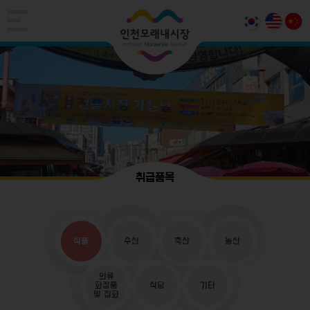
취급품목
식품
수산
축산
농산
의류
화장품
식당
기타
및 잡화