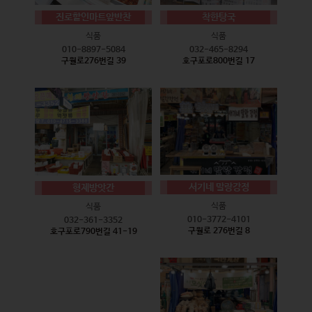
진로할인마트앞반찬
착한탕국
식품
식품
010-8897-5084
032-465-8294
구월로276번길 39
호구포로800번길 17
서기네 말랑강정
형제방앗간
식품
식품
010-3772-4101
032-361-3352
구월로 276번길 8
호구포로790번길 41-19