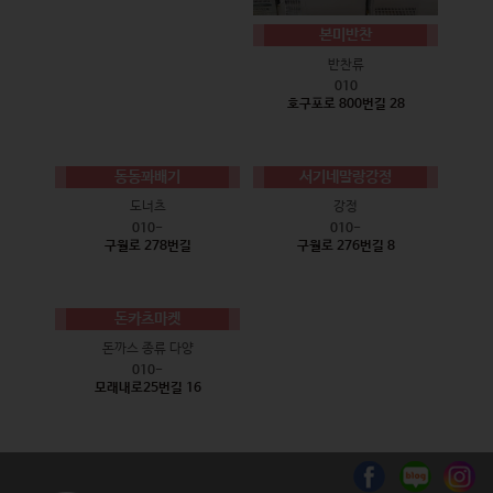
본미반찬
반찬류
010
호구포로 800번길 28
동동꽈배기
서기네말랑강정
도너츠
강정
010-
010-
구월로 278번길
구월로 276번길 8
돈카츠마켓
돈까스 종류 다양
010-
모래내로25번길 16