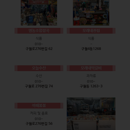
영농조합잡곡
모래내전집
식품
식품
010-
-
구월로276번길 62
구월4동1268
오늘수산
모래내떡갈비
수산
과자류
010-
010-
구월로 276번길 74
구월동 1263-3
까페봄봄
커피 및 음료
010-
구월로276번길 56