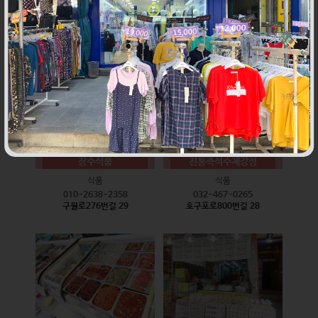
식품
식품
010-9528-3759
032-468-6024
구월로276번길 17
구월로276번길 29
장수식품
전통즉석수제강정
식품
식품
010-2638-2358
032-467-0265
구월로276번길 29
호구포로800번길 28