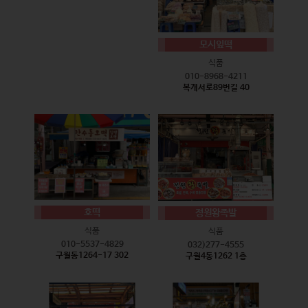
모시잎떡
식품
010-8968-4211
복개서로89번길 40
호떡
정원왕족발
식품
식품
010-5537-4829
032)277-4555
구월동1264-17 302
구월4동1262 1층