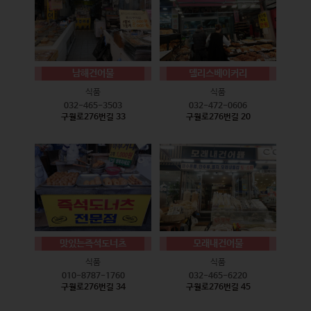
남해건어물
델리스베이커리
식품
식품
032-465-3503
032-472-0606
구월로276번길 33
구월로276번길 20
맛있는즉석도너츠
모래내건어물
식품
식품
010-8787-1760
032-465-6220
구월로276번길 34
구월로276번길 45