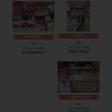
모래내떡집
모래내닭강정
식품
식품
032-421-1000
032-471-9490
구월로276번길 6
호구포로800번길 8
모래내즉석핫바
식품
010-2626-6335