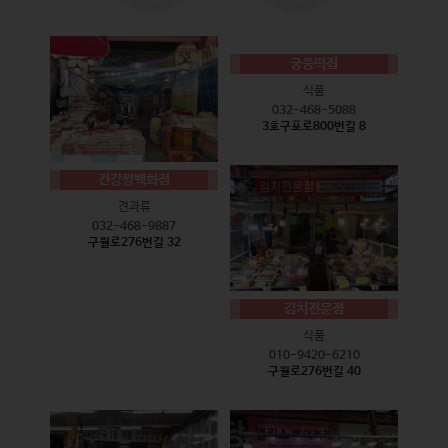
궁중떡집
식품
032-468-5088
3호구포로800번길 8
건강짱백화점
견과류
032-468-9887
구월로276번길 32
김치전문점
식품
010-9420-6210
구월로276번길 40