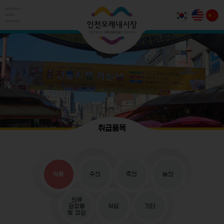
취급품목
식품
수산
축산
농산
의류
화장품
식당
기타
및 잡화