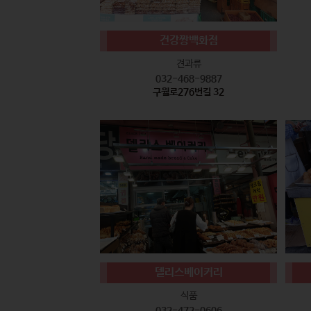
건강짱백화점
견과류
032-468-9887
구월로276번길 32
델리스베이커리
식품
032-472-0606