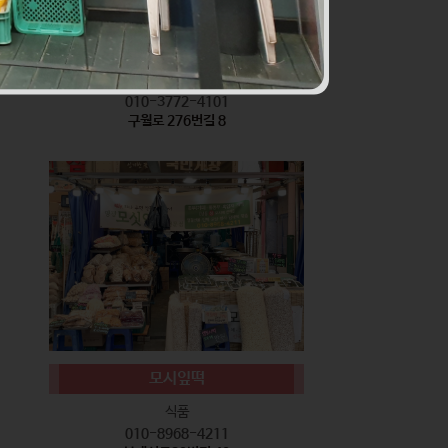
서기네 말랑강정
식품
010-3772-4101
구월로 276번길 8
모시잎떡
식품
010-8968-4211