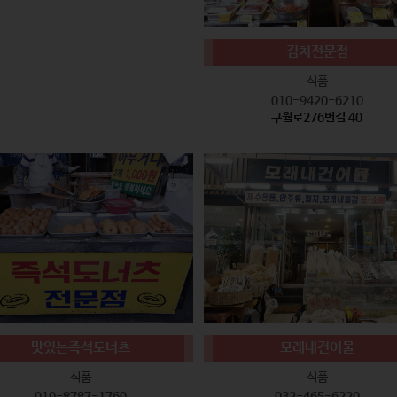
김치전문점
식품
010-9420-6210
구월로276번길 40
맛있는즉석도너츠
모래내건어물
식품
식품
010-8787-1760
032-465-6220