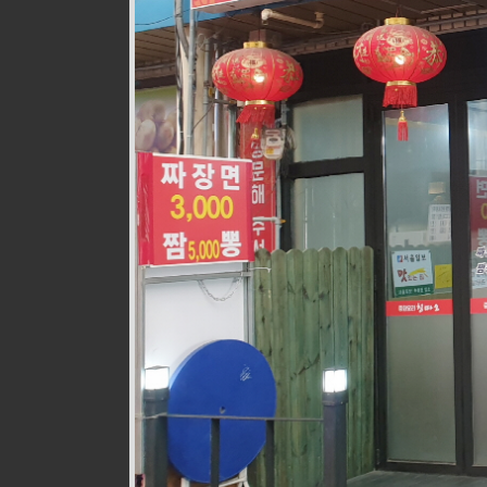
웰빙즉석손두부
식품
010-9528-3759
구월로276번길 17