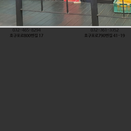
착한탕국
형제방앗간
식품
식품
032-465-8294
032-361-3352
호구포로800번길 17
호구포로790번길 41-19