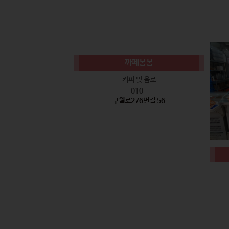
까페봄봄
커피 및 음료
010-
구월로276번길 56