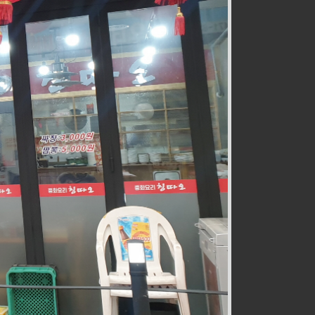
전통즉석수제강정
식품
032-467-0265
호구포로800번길 28