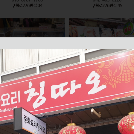
구월로276번길 34
구월로276번길 45
모래내즉석핫바
미래반찬 / 부산어묵
식품
식품
010-2626-6335
010-2596-8847
구월로276번길 61
구월로276번길 70 1층