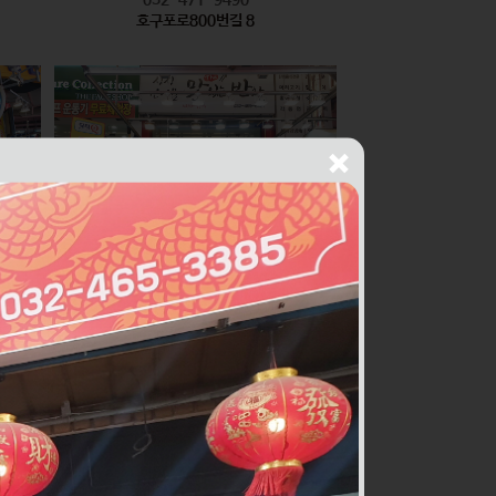
호구포로800번길 8
싱싱건어물THE맛있는반찬
식품
010-2436-1429
구월로276번길 56