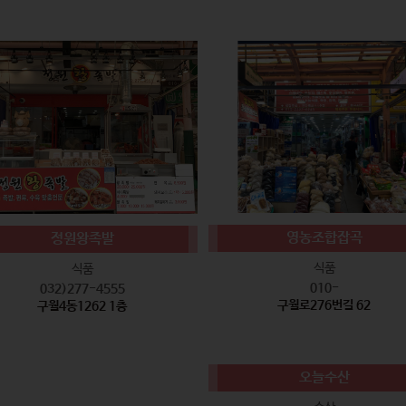
영농조합잡곡
정원왕족발
식품
식품
010-
032)277-4555
구월로276번길 62
구월4동1262 1층
오늘수산