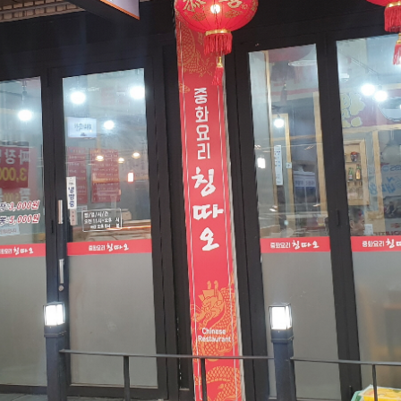
윤하네건어물
장수식품
식품
식품
032-468-6024
010-2638-2358
구월로276번길 29
구월로276번길 29