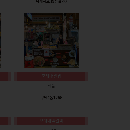
복개서로89번길 40
모래내전집
식품
-
구월4동1268
모래내떡갈비