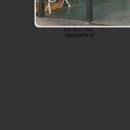
진로할인마트앞반찬
식품
010-8897-5084
구월로276번길 39