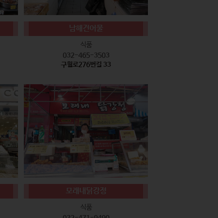
남해건어물
식품
032-465-3503
구월로276번길 33
모래내닭강정
식품
032-471-9490