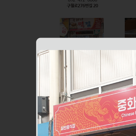
구월로276번길 20
모래내떡집
식품
032-421-1000
구월로276번길 6