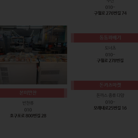
수산
010-
구월로 276번길 74
동동꽈배기
도너츠
010-
구월로 278번길
돈카츠마켓
본미반찬
돈까스 종류 다양
010-
반찬류
모래내로25번길 16
010
호구포로 800번길 28