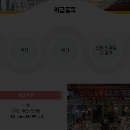
취급품목
의류
화장품
축산
농산
및 잡화
궁중떡집
식품
032-468-5088
3호구포로800번길 8