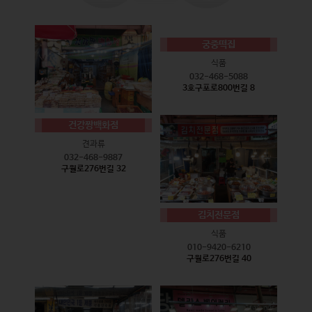
궁중떡집
식품
032-468-5088
3호구포로800번길 8
건강짱백화점
견과류
032-468-9887
구월로276번길 32
김치전문점
식품
010-9420-6210
구월로276번길 40