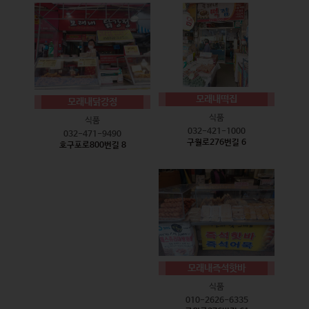
모래내떡집
모래내닭강정
식품
식품
032-421-1000
032-471-9490
구월로276번길 6
호구포로800번길 8
모래내즉석핫바
식품
010-2626-6335