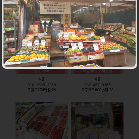
식품
식품
010-9528-3759
032-468-6024
구월로276번길 17
구월로276번길 29
장수식품
전통즉석수제강정
식품
식품
010-2638-2358
032-467-0265
구월로276번길 29
호구포로800번길 28