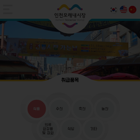
취급품목
식품
수산
축산
농산
의류
화장품
식당
기타
및 잡화