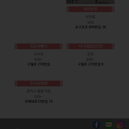
본미반찬
반찬류
010
호구포로 800번길 28
동동꽈배기
서기네말랑강정
도너츠
강정
010-
010-
구월로 278번길
구월로 276번길 8
돈카츠마켓
돈까스 종류 다양
010-
모래내로25번길 16