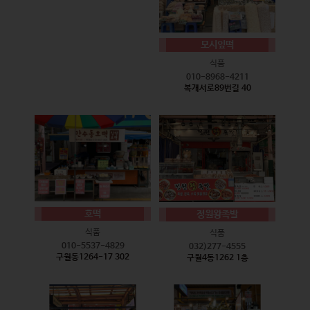
모시잎떡
식품
010-8968-4211
복개서로89번길 40
호떡
정원왕족발
식품
식품
010-5537-4829
032)277-4555
구월동1264-17 302
구월4동1262 1층