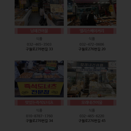
남해건어물
델리스베이커리
식품
식품
032-465-3503
032-472-0606
구월로276번길 33
구월로276번길 20
맛있는즉석도너츠
모래내건어물
식품
식품
010-8787-1760
032-465-6220
구월로276번길 34
구월로276번길 45