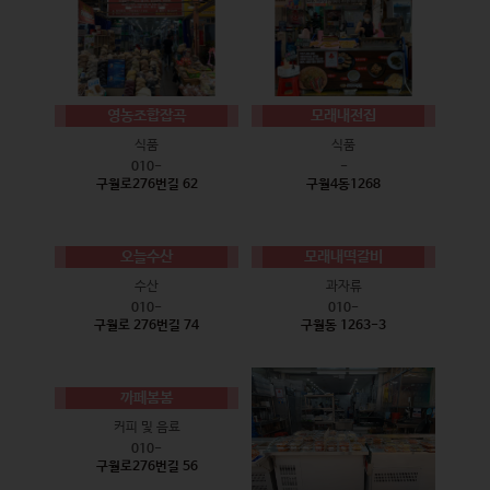
영농조합잡곡
모래내전집
식품
식품
010-
-
구월로276번길 62
구월4동1268
오늘수산
모래내떡갈비
수산
과자류
010-
010-
구월로 276번길 74
구월동 1263-3
까페봄봄
커피 및 음료
010-
구월로276번길 56