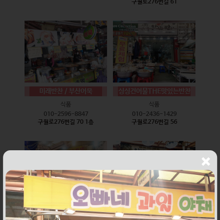
구월로276번길 61
미래반찬 / 부산어묵
싱싱건어물THE맛있는반찬
식품
식품
010-2596-8847
010-2436-1429
구월로276번길 70 1층
구월로276번길 56
웰빙즉석손두부
윤하네건어물