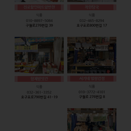
진로할인마트앞반찬
착한탕국
식품
식품
010-8897-5084
032-465-8294
구월로276번길 39
호구포로800번길 17
서기네 말랑강정
형제방앗간
식품
식품
010-3772-4101
032-361-3352
구월로 276번길 8
호구포로790번길 41-19