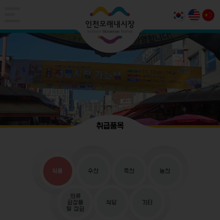
취급품목
식품
수산
축산
농산
의류
화장품
식당
기타
및 잡화