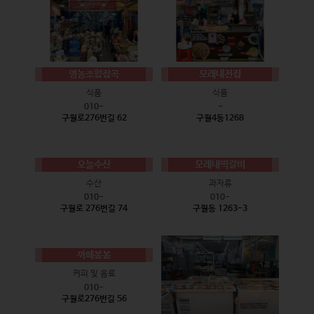
영농조합잡곡
모래내전집
식품
식품
010-
-
구월로276번길 62
구월4동1268
오늘수산
모래내떡갈비
수산
과자류
010-
010-
구월로 276번길 74
구월동 1263-3
까페봄봄
커피 및 음료
010-
구월로276번길 56