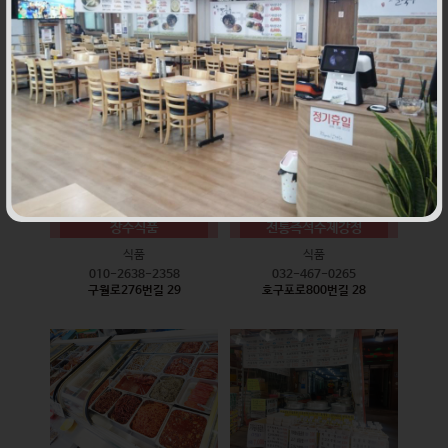
식품
식품
010-9528-3759
032-468-6024
구월로276번길 17
구월로276번길 29
장수식품
전통즉석수제강정
식품
식품
010-2638-2358
032-467-0265
구월로276번길 29
호구포로800번길 28