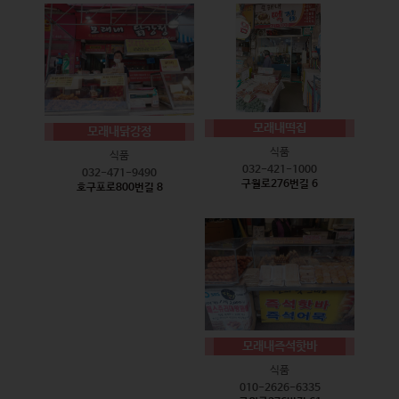
모래내떡집
모래내닭강정
식품
식품
032-421-1000
032-471-9490
구월로276번길 6
호구포로800번길 8
모래내즉석핫바
식품
010-2626-6335