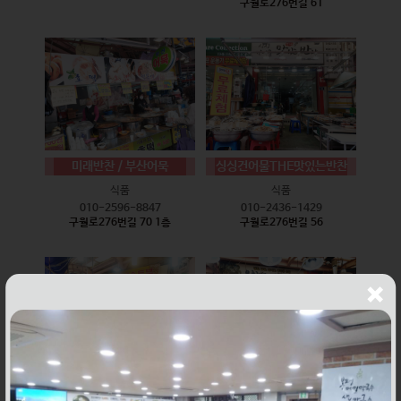
구월로276번길 61
미래반찬 / 부산어묵
싱싱건어물THE맛있는반찬
식품
식품
010-2596-8847
010-2436-1429
구월로276번길 70 1층
구월로276번길 56
웰빙즉석손두부
윤하네건어물