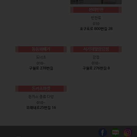
본미반찬
반찬류
010
호구포로 800번길 28
동동꽈배기
서기네말랑강정
도너츠
강정
010-
010-
구월로 278번길
구월로 276번길 8
돈카츠마켓
돈까스 종류 다양
010-
모래내로25번길 16