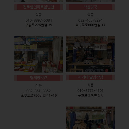
진로할인마트앞반찬
착한탕국
식품
식품
010-8897-5084
032-465-8294
구월로276번길 39
호구포로800번길 17
서기네 말랑강정
형제방앗간
식품
식품
010-3772-4101
032-361-3352
구월로 276번길 8
호구포로790번길 41-19