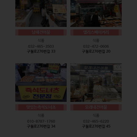
남해건어물
델리스베이커리
식품
식품
032-465-3503
032-472-0606
구월로276번길 33
구월로276번길 20
맛있는즉석도너츠
모래내건어물
식품
식품
010-8787-1760
032-465-6220
구월로276번길 34
구월로276번길 45