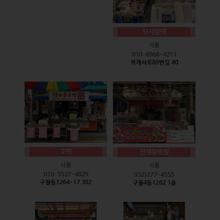
모시잎떡
식품
010-8968-4211
복개서로89번길 40
호떡
정원왕족발
식품
식품
010-5537-4829
032)277-4555
구월동1264-17 302
구월4동1262 1층