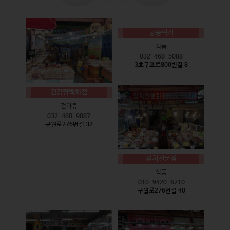
궁중떡집
식품
032-468-5088
3호구포로800번길 8
건강짱백화점
견과류
032-468-9887
구월로276번길 32
김치전문점
식품
010-9420-6210
구월로276번길 40