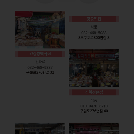
궁중떡집
식품
032-468-5088
3호구포로800번길 8
건강짱백화점
견과류
032-468-9887
구월로276번길 32
김치전문점
식품
010-9420-6210
구월로276번길 40