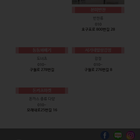
본미반찬
반찬류
010
호구포로 800번길 28
동동꽈배기
서기네말랑강정
도너츠
강정
010-
010-
구월로 278번길
구월로 276번길 8
돈카츠마켓
돈까스 종류 다양
010-
모래내로25번길 16