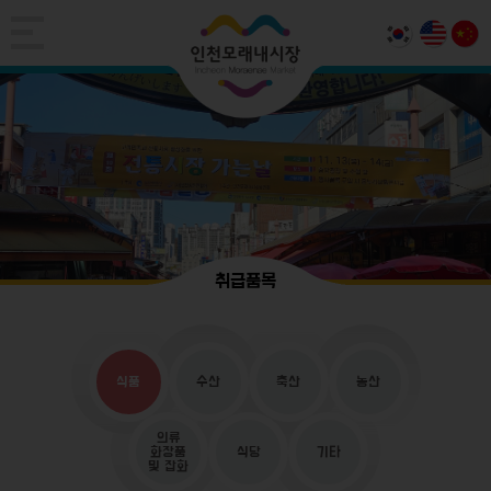
취급품목
식품
수산
축산
농산
의류
화장품
식당
기타
및 잡화