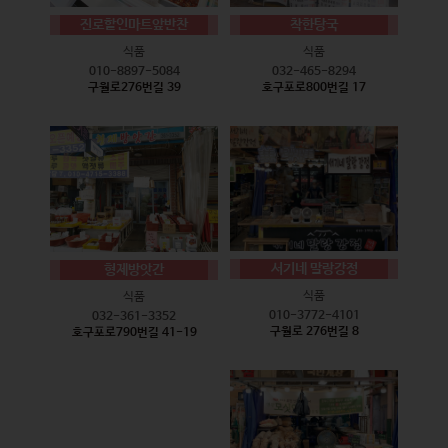
진로할인마트앞반찬
착한탕국
식품
식품
010-8897-5084
032-465-8294
구월로276번길 39
호구포로800번길 17
서기네 말랑강정
형제방앗간
식품
식품
010-3772-4101
032-361-3352
구월로 276번길 8
호구포로790번길 41-19