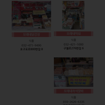
모래내떡집
모래내닭강정
식품
식품
032-421-1000
032-471-9490
구월로276번길 6
호구포로800번길 8
모래내즉석핫바
식품
010-2626-6335