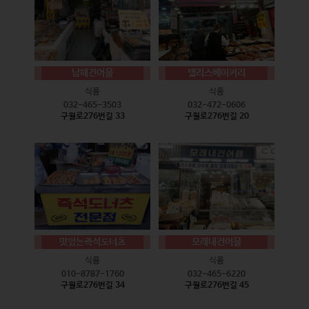
남해건어물
델리스베이커리
식품
식품
032-465-3503
032-472-0606
구월로276번길 33
구월로276번길 20
맛있는즉석도너츠
모래내건어물
식품
식품
010-8787-1760
032-465-6220
구월로276번길 34
구월로276번길 45