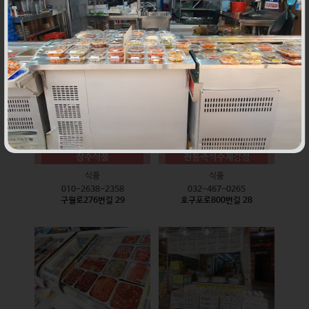
식품
식품
010-9528-3759
032-468-6024
구월로276번길 17
구월로276번길 29
장수식품
전통즉석수제강정
식품
식품
010-2638-2358
032-467-0265
구월로276번길 29
호구포로800번길 28