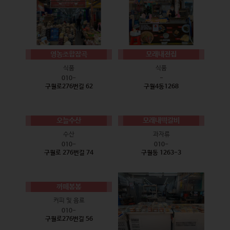
영농조합잡곡
모래내전집
식품
식품
010-
-
구월로276번길 62
구월4동1268
오늘수산
모래내떡갈비
수산
과자류
010-
010-
구월로 276번길 74
구월동 1263-3
까페봄봄
커피 및 음료
010-
구월로276번길 56