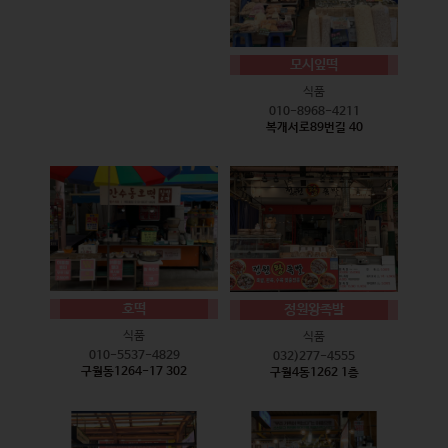
모시잎떡
식품
010-8968-4211
복개서로89번길 40
호떡
정원왕족발
식품
식품
010-5537-4829
032)277-4555
구월동1264-17 302
구월4동1262 1층