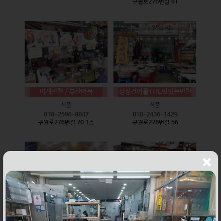
구월로276번길 61
미래반찬 / 부산어묵
싱싱건어물THE맛있는반찬
식품
식품
010-2596-8847
010-2436-1429
구월로276번길 70 1층
구월로276번길 56
웰빙즉석손두부
윤하네건어물