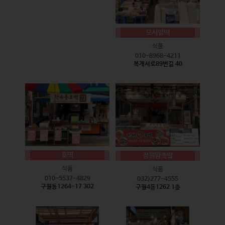
모시잎떡
식품
010-8968-4211
복개서로89번길 40
호떡
정원왕족발
식품
식품
010-5537-4829
032)277-4555
구월동1264-17 302
구월4동1262 1층