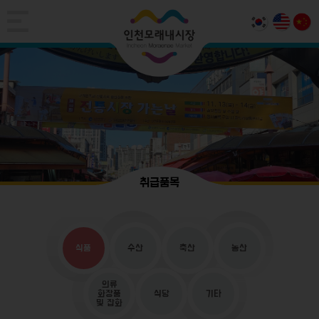
취급품목
식품
수산
축산
농산
의류
화장품
식당
기타
및 잡화