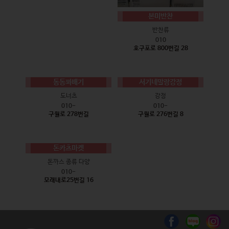
본미반찬
반찬류
010
호구포로 800번길 28
동동꽈배기
서기네말랑강정
도너츠
강정
010-
010-
구월로 278번길
구월로 276번길 8
돈카츠마켓
돈까스 종류 다양
010-
모래내로25번길 16