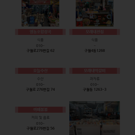
영농조합잡곡
모래내전집
식품
식품
010-
-
구월로276번길 62
구월4동1268
오늘수산
모래내떡갈비
수산
과자류
010-
010-
구월로 276번길 74
구월동 1263-3
까페봄봄
커피 및 음료
010-
구월로276번길 56