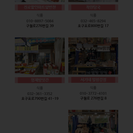
진로할인마트앞반찬
착한탕국
식품
식품
010-8897-5084
032-465-8294
구월로276번길 39
호구포로800번길 17
서기네 말랑강정
형제방앗간
식품
식품
010-3772-4101
032-361-3352
구월로 276번길 8
호구포로790번길 41-19