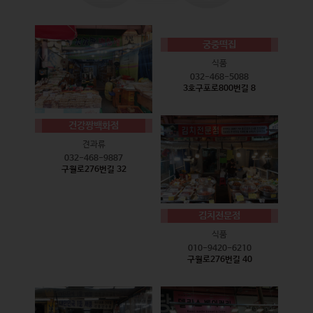
궁중떡집
식품
032-468-5088
3호구포로800번길 8
건강짱백화점
견과류
032-468-9887
구월로276번길 32
김치전문점
식품
010-9420-6210
구월로276번길 40