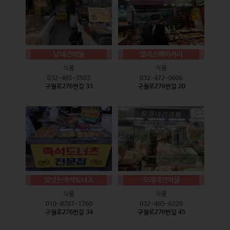
남해건어물
델리스베이커리
식품
식품
032-465-3503
032-472-0606
구월로276번길 33
구월로276번길 20
맛있는즉석도너츠
모래내건어물
식품
식품
010-8787-1760
032-465-6220
구월로276번길 34
구월로276번길 45