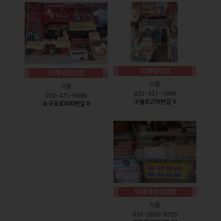
모래내떡집
모래내닭강정
식품
식품
032-421-1000
032-471-9490
구월로276번길 6
호구포로800번길 8
모래내즉석핫바
식품
010-2626-6335