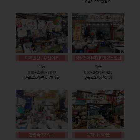
구월로276번길 61
미래반찬 / 부산어묵
싱싱건어물THE맛있는반찬
식품
식품
010-2596-8847
010-2436-1429
구월로276번길 70 1층
구월로276번길 56
웰빙즉석손두부
윤하네건어물