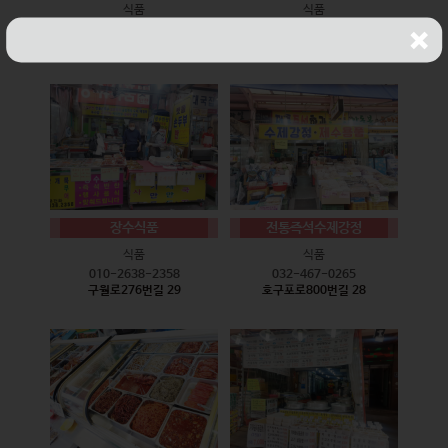
식품
식품
010-9528-3759
032-468-6024
구월로276번길 17
구월로276번길 29
장수식품
전통즉석수제강정
식품
식품
010-2638-2358
032-467-0265
구월로276번길 29
호구포로800번길 28