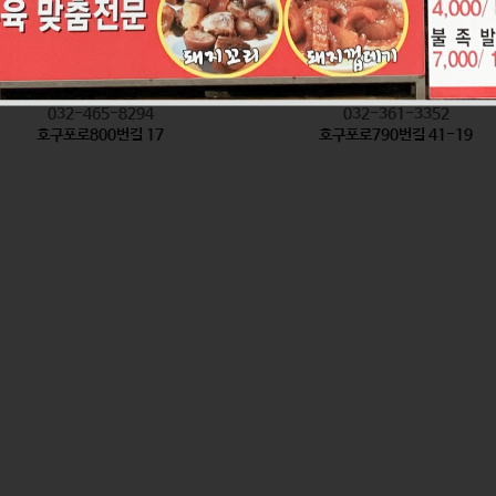
착한탕국
형제방앗간
식품
식품
032-465-8294
032-361-3352
호구포로800번길 17
호구포로790번길 41-19