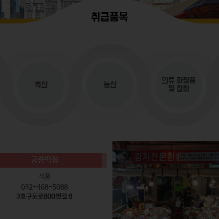
취급품목
의류
화장품
축산
농산
및 잡화
궁중떡집
식품
032-468-5088
3호구포로800번길 8