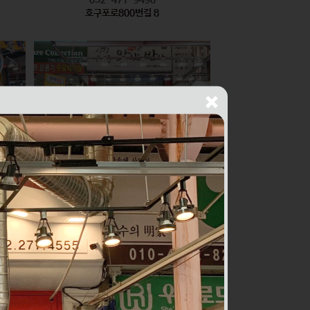
호구포로800번길 8
싱싱건어물THE맛있는반찬
식품
010-2436-1429
구월로276번길 56