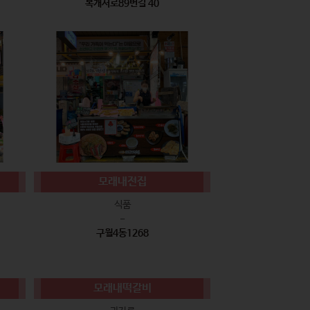
복개서로89번길 40
모래내전집
식품
-
구월4동1268
모래내떡갈비