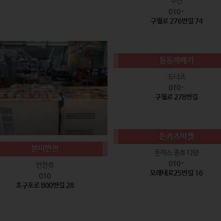
수산
010-
구월로 276번길 74
동동꽈배기
도너츠
010-
구월로 278번길
돈카츠마켓
본미반찬
돈까스 종류 다양
010-
반찬류
모래내로25번길 16
010
호구포로 800번길 28