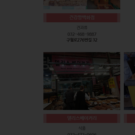
건강짱백화점
견과류
032-468-9887
구월로276번길 32
델리스베이커리
식품
032-472-0606