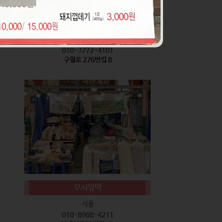
서기네 말랑강정
식품
010-3772-4101
구월로 276번길 8
모시잎떡
식품
010-8968-4211