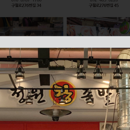
구월로276번길 34
구월로276번길 45
모래내즉석핫바
미래반찬 / 부산어묵
식품
식품
010-2626-6335
010-2596-8847
구월로276번길 61
구월로276번길 70 1층