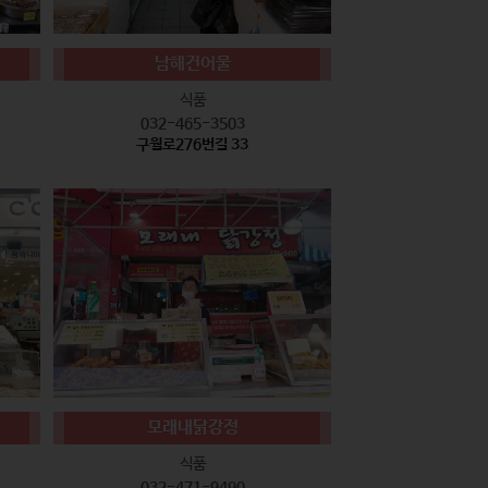
남해건어물
식품
032-465-3503
구월로276번길 33
모래내닭강정
식품
032-471-9490