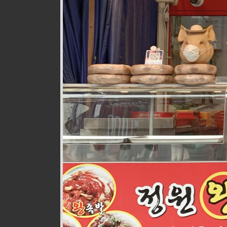
웰빙즉석손두부
식품
010-9528-3759
구월로276번길 17