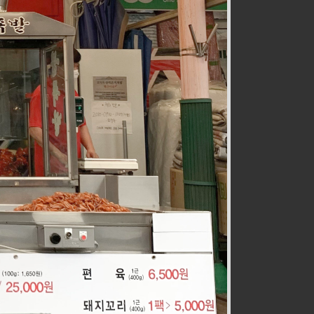
전통즉석수제강정
식품
032-467-0265
호구포로800번길 28