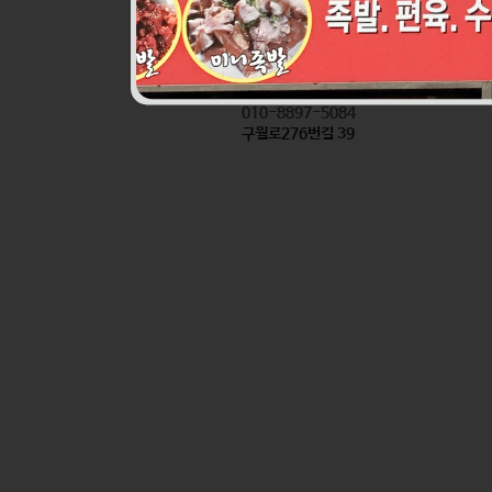
진로할인마트앞반찬
식품
010-8897-5084
구월로276번길 39