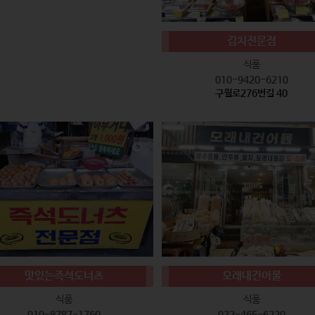
김치전문점
식품
010-9420-6210
구월로276번길 40
맛있는즉석도너츠
모래내건어물
식품
식품
010-8787-1760
032-465-6220