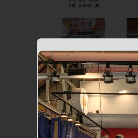
구월로276번길 20
모래내떡집
식품
032-421-1000
구월로276번길 6