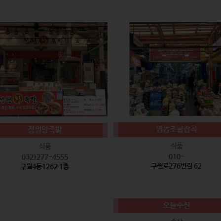
영농조합잡곡
정원왕족발
식품
식품
010-
032)277-4555
구월로276번길 62
구월4동1262 1층
오늘수산