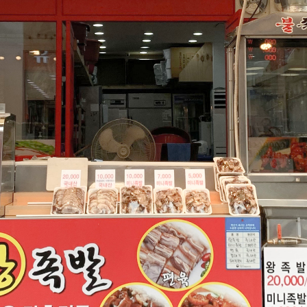
윤하네건어물
장수식품
식품
식품
032-468-6024
010-2638-2358
구월로276번길 29
구월로276번길 29