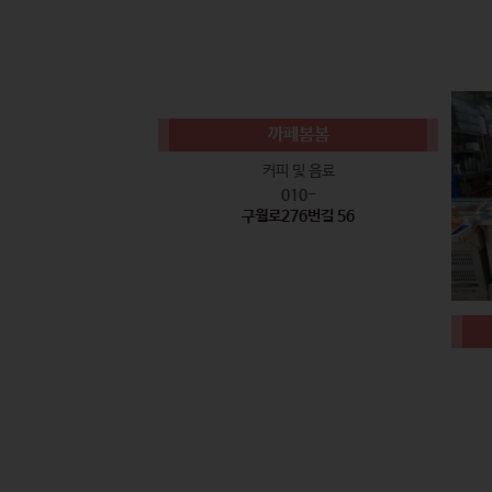
까페봄봄
커피 및 음료
010-
구월로276번길 56