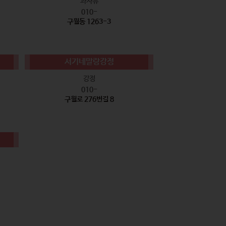
과자류
010-
구월동 1263-3
서기네말랑강정
강정
010-
구월로 276번길 8