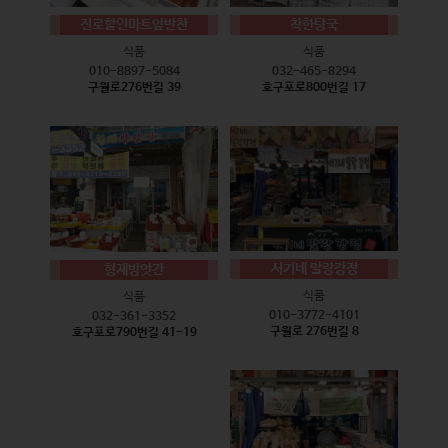
진로할인마트앞반찬
착한탕국
식품
식품
010-8897-5084
032-465-8294
구월로276번길 39
호구포로800번길 17
서기네 말랑강정
형제방앗간
식품
식품
010-3772-4101
032-361-3352
구월로 276번길 8
호구포로790번길 41-19