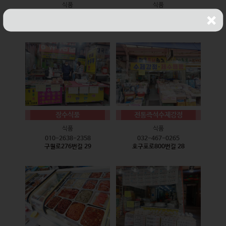
식품
식품
010-9528-3759
032-468-6024
구월로276번길 17
구월로276번길 29
장수식품
전통즉석수제강정
식품
식품
010-2638-2358
032-467-0265
구월로276번길 29
호구포로800번길 28