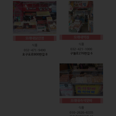
모래내떡집
모래내닭강정
식품
식품
032-421-1000
032-471-9490
구월로276번길 6
호구포로800번길 8
모래내즉석핫바
식품
010-2626-6335