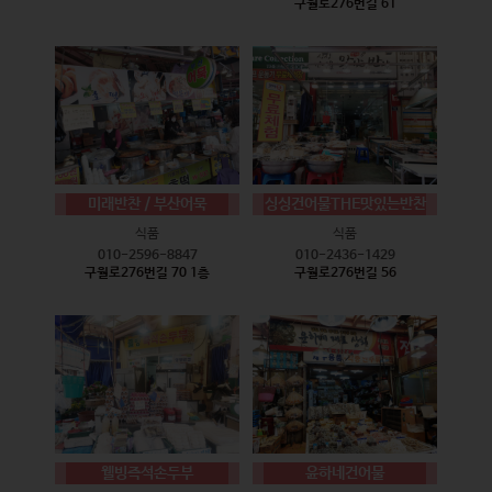
구월로276번길 61
미래반찬 / 부산어묵
싱싱건어물THE맛있는반찬
식품
식품
010-2596-8847
010-2436-1429
구월로276번길 70 1층
구월로276번길 56
웰빙즉석손두부
윤하네건어물