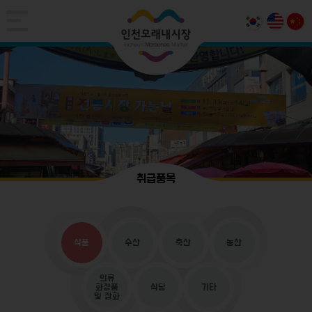
취급품목
식품
수산
축산
농산
의류
화장품
식당
기타
및 잡화