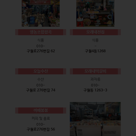
영농조합잡곡
모래내전집
식품
식품
010-
-
구월로276번길 62
구월4동1268
오늘수산
모래내떡갈비
수산
과자류
010-
010-
구월로 276번길 74
구월동 1263-3
까페봄봄
커피 및 음료
010-
구월로276번길 56