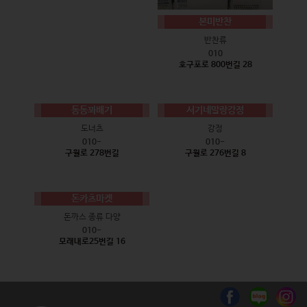
본미반찬
반찬류
010
호구포로 800번길 28
동동꽈배기
서기네말랑강정
도너츠
강정
010-
010-
구월로 278번길
구월로 276번길 8
돈카츠마켓
돈까스 종류 다양
010-
모래내로25번길 16