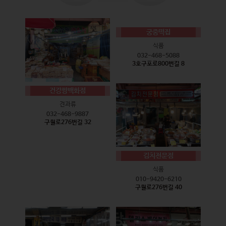
궁중떡집
식품
032-468-5088
3호구포로800번길 8
건강짱백화점
견과류
032-468-9887
구월로276번길 32
김치전문점
식품
010-9420-6210
구월로276번길 40