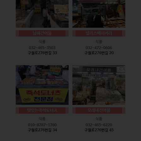
남해건어물
델리스베이커리
식품
식품
032-465-3503
032-472-0606
구월로276번길 33
구월로276번길 20
맛있는즉석도너츠
모래내건어물
식품
식품
010-8787-1760
032-465-6220
구월로276번길 34
구월로276번길 45