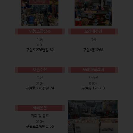
영농조합잡곡
모래내전집
식품
식품
010-
-
구월로276번길 62
구월4동1268
오늘수산
모래내떡갈비
수산
과자류
010-
010-
구월로 276번길 74
구월동 1263-3
까페봄봄
커피 및 음료
010-
구월로276번길 56