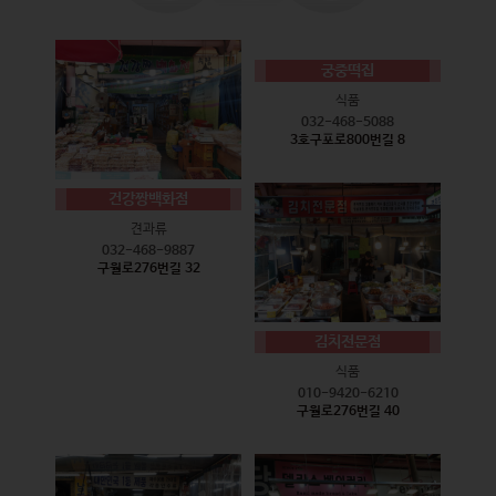
궁중떡집
식품
032-468-5088
3호구포로800번길 8
건강짱백화점
견과류
032-468-9887
구월로276번길 32
김치전문점
식품
010-9420-6210
구월로276번길 40