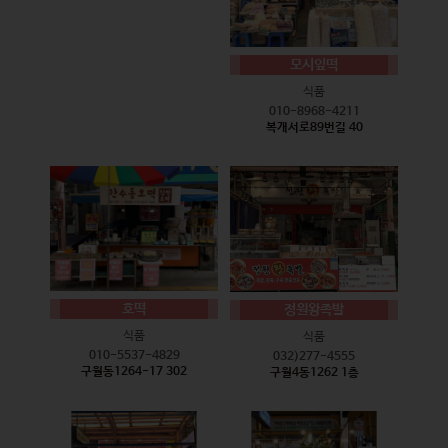
모시잎떡
식품
010-8968-4211
복개서로89번길 40
호떡
정원왕족발
식품
식품
010-5537-4829
032)277-4555
구월동1264-17 302
구월4동1262 1층