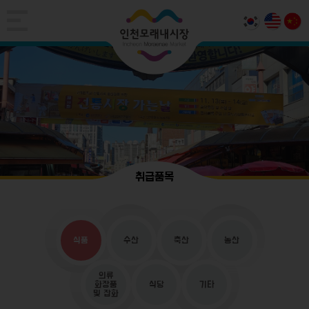
취급품목
식품
수산
축산
농산
의류
화장품
식당
기타
및 잡화