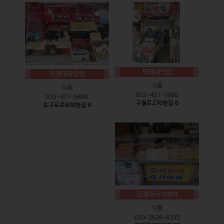
모래내떡집
모래내닭강정
식품
식품
032-421-1000
032-471-9490
구월로276번길 6
호구포로800번길 8
모래내즉석핫바
식품
010-2626-6335