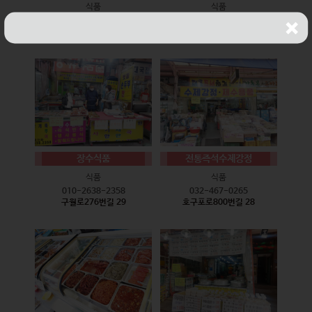
식품
식품
010-9528-3759
032-468-6024
구월로276번길 17
구월로276번길 29
장수식품
전통즉석수제강정
식품
식품
010-2638-2358
032-467-0265
구월로276번길 29
호구포로800번길 28