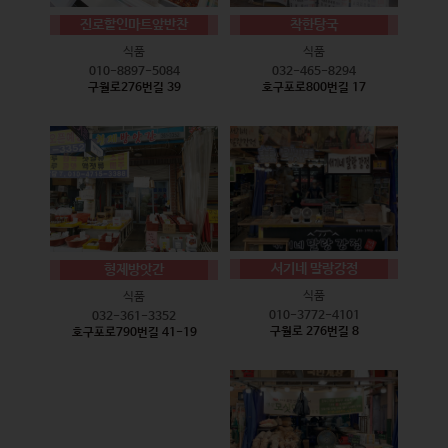
진로할인마트앞반찬
착한탕국
식품
식품
010-8897-5084
032-465-8294
구월로276번길 39
호구포로800번길 17
서기네 말랑강정
형제방앗간
식품
식품
010-3772-4101
032-361-3352
구월로 276번길 8
호구포로790번길 41-19