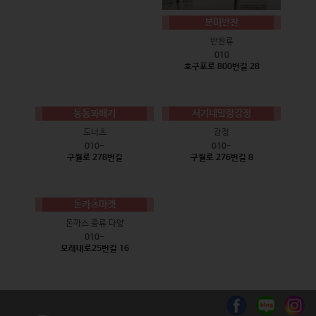
본미반찬
반찬류
010
호구포로 800번길 28
동동꽈배기
서기네말랑강정
도너츠
강정
010-
010-
구월로 278번길
구월로 276번길 8
돈카츠마켓
돈까스 종류 다양
010-
모래내로25번길 16