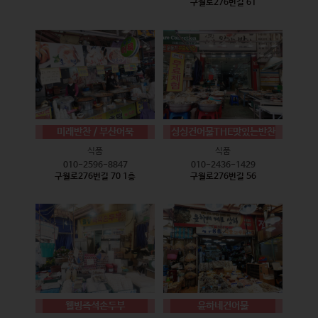
구월로276번길 61
미래반찬 / 부산어묵
싱싱건어물THE맛있는반찬
식품
식품
010-2596-8847
010-2436-1429
구월로276번길 70 1층
구월로276번길 56
웰빙즉석손두부
윤하네건어물