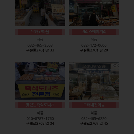
남해건어물
델리스베이커리
식품
식품
032-465-3503
032-472-0606
구월로276번길 33
구월로276번길 20
맛있는즉석도너츠
모래내건어물
식품
식품
010-8787-1760
032-465-6220
구월로276번길 34
구월로276번길 45